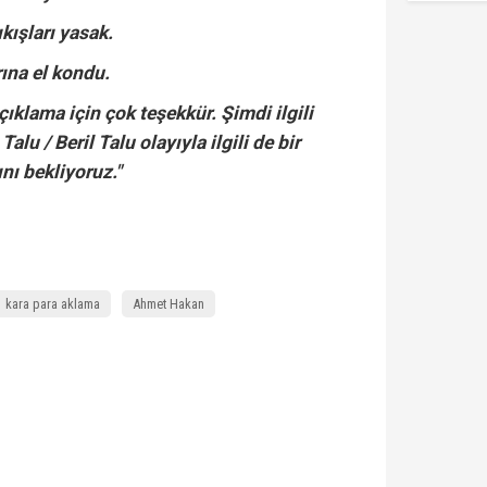
ıkışları yasak.
rına el kondu.
ıklama için çok teşekkür. Şimdi ilgili
alu / Beril Talu olayıyla ilgili de bir
ı bekliyoruz."
kara para aklama
Ahmet Hakan