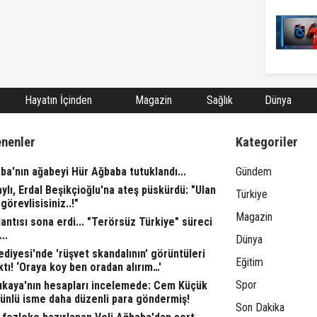
Hayatın İçinden
Magazin
Sağlık
Dünya
enenler
Kategoriler
ba'nın ağabeyi Hür Ağbaba tutuklandı...
Gündem
aylı, Erdal Beşikçioğlu'na ateş püskürdü: "Ulan
Türkiye
görevlisisiniz..!"
Magazin
ntısı sona erdi... "Terörsüz Türkiye" süreci
..
Dünya
ediyesi'nde 'rüşvet skandalının' görüntüleri
Eğitim
ktı! ‘Oraya koy ben oradan alırım…'
Spor
rıkaya'nın hesapları incelemede: Cem Küçük
 ünlü isme daha düzenli para göndermiş!
Son Dakika