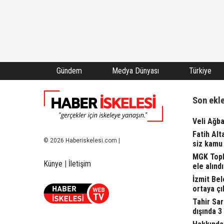
Gündem
Medya Dünyası
Türkiye
Son ekl
Veli Ağba
Fatih Alt
© 2026 Haberiskelesi.com |
siz kamu 
MGK Topla
Künye
|
İletişim
ele alındı.
İzmit Bel
ortaya çı
Tahir Sa
dışında 3