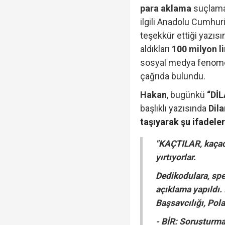
para aklama
suçlama
ilgili Anadolu Cumhur
teşekkür ettiği yazıs
aldıkları
100 milyon li
sosyal medya fenom
çağrıda bulundu.
Hakan
, bugünkü
“Dİ
başlıklı yazısında
Dila
taşıyarak şu ifadeler
"KAÇTILAR, kaçacak
yırtıyorlar.
Dedikodulara, spe
açıklama yapıldı
Başsavcılığı, Polat
- BİR: Soruşturma