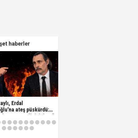
et haberler
aylı, Erdal
ğlu'na ateş püskürdü:
z kamu görevlisisiniz..!"