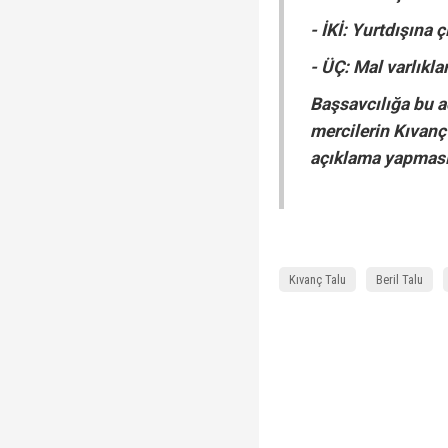
- İKİ: Yurtdışına ç
- ÜÇ: Mal varlıkla
Başsavcılığa bu aç
mercilerin Kıvanç T
açıklama yapmasın
Kıvanç Talu
Beril Talu