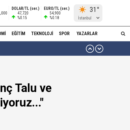
31°
DOLAR/TL (ser.)
EURO/TL (ser.)
2,000
47,720
54,900
%0.15
%0.18
İstanbul
OMI
EĞITIM
TEKNOLOJI
SPOR
YAZARLAR
 ben oradan alırım…'
ha düzenli para göndermiş!
nç Talu ve
idam edilmeye razıyım'
iyoruz..."
ı...
muda..!"