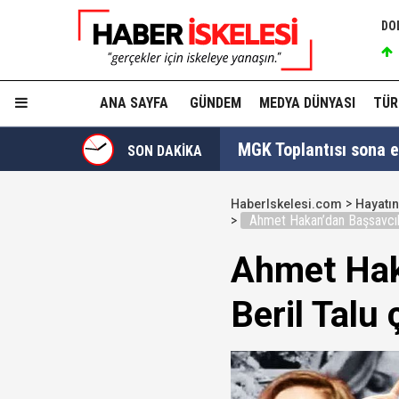
DO
ANA SAYFA
GÜNDEM
MEDYA DÜNYASI
TÜR
MGK Toplantısı sona erd
SON DAKİKA
İzmit Belediyesi'nde '
HaberIskelesi.com
Hayatın
Ahmet Hakan’dan Başsavcılığ
Tahir Sarıkaya'nın he
Ahmet Hak
Hakkında fezleke hazı
Beril Talu 
Hangi suçlar kapsam dı
Devlet Bahçeli'den 'dev