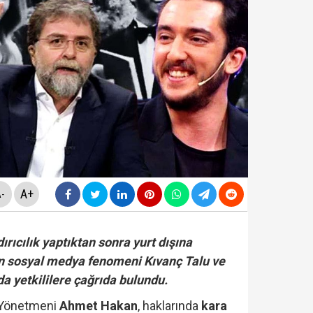
ldirdi... Mohamed Salah'ta mutlu son!
diyesi'nde "yolsuzluk" soruşturması... Veli Ağbaba'nın
da yeni skandal... Telefonundan mide bulandıran yazışm
yi Hür Ağbaba tutuklandı...
A+
-
rıcılık yaptıktan sonra yurt dışına
len sosyal medya fenomeni Kıvanç Talu ve
da yetkililere çağrıda bulundu.
n Yönetmeni
Ahmet Hakan
, haklarında
kara