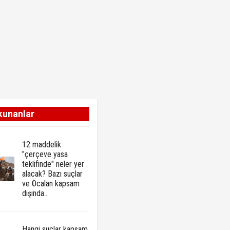
kunanlar
12 maddelik
"çerçeve yasa
teklifinde" neler yer
alacak? Bazı suçlar
ve Öcalan kapsam
dışında…
Hangi suçlar kapsam