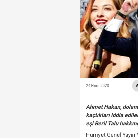
Trabzonspor, KAP'a bi
İzmir Büyükşehir Bele
Ünlüler soruşturmasın
Veli Ağbaba'nın ağabe
24 Ekim 2023
A
Ahmet Hakan, dolandı
kaçtıkları iddia edi
eşi Beril Talu hakkın
Hürriyet Genel Yayı