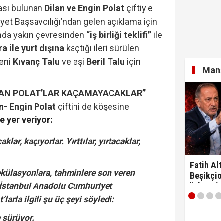
sı bulunan
Dilan ve Engin Polat
çiftiyle
iyet Başsavcılığı’ndan gelen açıklama için
ında yakın çevresinden
“iş birliği teklifi”
ile
ra ile yurt dışına
kaçtığı ileri sürülen
eni
Kıvanç Talu
ve eşi
Beril Talu
için
Manş
LAN POLAT’LAR KAÇAMAYACAKLAR”
n- Engin Polat
çiftini de köşesine
e yer veriyor:
lar, kaçıyorlar. Yırttılar, yırtacaklar,
Fatih Alt
külasyonlara, tahminlere son veren
Beşikçio
"Ulan si
. İstanbul Anadolu Cumhuriyet
’larla ilgili şu üç şeyi söyledi:
 sürüyor.