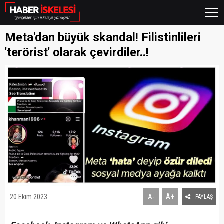
Meta'dan büyük skandal! Filistinlileri
'terörist' olarak çevirdiler..!
A+
20 Ekim 2023
A-
PAYLAŞ