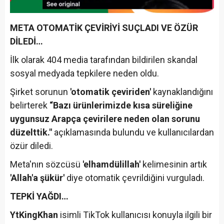
META OTOMATİK ÇEVİRİYİ SUÇLADI VE ÖZÜR
DİLEDİ…
İlk olarak 404 media tarafından bildirilen skandal
sosyal medyada tepkilere neden oldu.
Şirket sorunun
'otomatik çeviriden'
kaynaklandığını
belirterek
“Bazı ürünlerimizde kısa süreliğine
uygunsuz Arapça çevirilere neden olan sorunu
düzelttik."
açıklamasında bulundu ve kullanıcılardan
özür diledi.
Meta'nın sözcüsü
'elhamdülillah'
kelimesinin artık
'Allah'a şükür'
diye otomatik çevrildiğini vurguladı.
TEPKİ YAĞDI…
YtKingKhan
isimli TikTok kullanıcısı konuyla ilgili bir