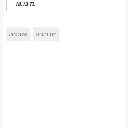
18.13 TL
Brent petrol
benzine zam