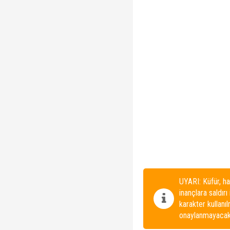
UYARI: Küfür, ha
inançlara saldırı
karakter kullanı
onaylanmayacakt