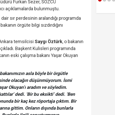
üdürü Furkan Sezer, SÖZCÜ
ıcı açıklamalarda bulunmuştu.
dair sır perdesinin aralandığı programda
 bakanın örgüte bilgi sızdırdığını
nkara temsilcisi
Saygı Öztürk
, o bakanın
ıkladı. Başkent Kulisleri programında
kanın eski çalışma bakanı Yaşar Okuyan
 bakanımızın asla böyle bir örgütle
risinde olacağın düşünmüyorum. İsmi
Yaşar Okuyan’ı aradım ve söyledim.
ttılar’ dedi. ‘Bir bu eksikti’ dedi. ‘Ben
nunda bir kaç kez röportaja çıktım. Bir
tarına gittim. Onların dışında bunlarla