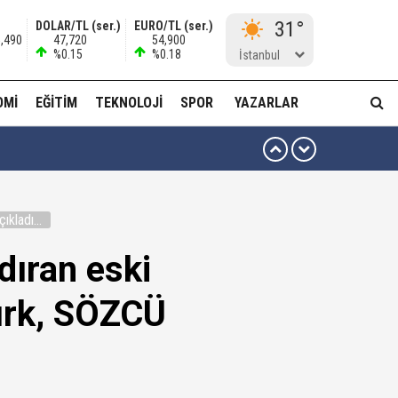
31°
DOLAR/TL (ser.)
EURO/TL (ser.)
5,490
47,720
54,900
%0.15
%0.18
İstanbul
OMI
EĞITIM
TEKNOLOJI
SPOR
YAZARLAR
 ben oradan alırım…'
kladı...
ha düzenli para göndermiş!
dıran eski
idam edilmeye razıyım'
ürk, SÖZCÜ
ı...
muda..!"