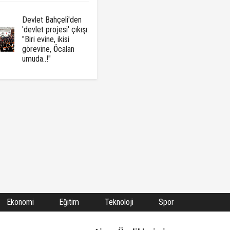
Devlet Bahçeli'den
'devlet projesi' çıkışı:
"Biri evine, ikisi
görevine, Öcalan
umuda..!"
Ekonomi
Eğitim
Teknoloji
Spor