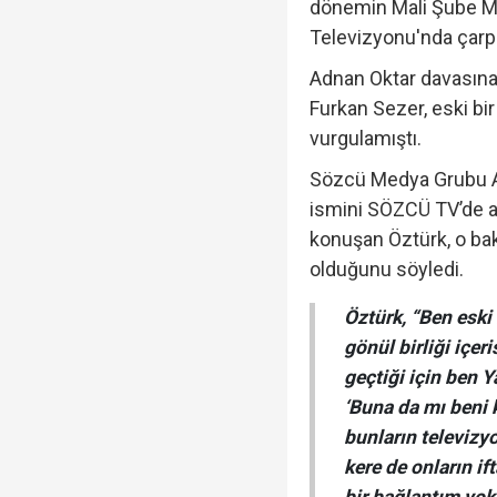
dönemin Mali Şube M
Televizyonu'nda çarp
Adnan Oktar davasına 
Furkan Sezer, eski bir
vurgulamıştı.
Sözcü Medya Grubu A
ismini SÖZCÜ TV’de aç
konuşan Öztürk, o ba
olduğunu söyledi.
Öztürk, “Ben eski
gönül birliği içe
geçtiği için ben 
‘Buna da mı beni ka
bunların televizyo
kere de onların if