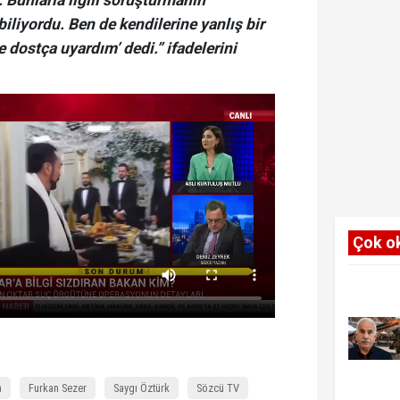
. Bunlarla ilgili soruşturmanın
iliyordu. Ben de kendilerine yanlış bir
 dostça uyardım’ dedi.” ifadelerini
Çok o
n
Furkan Sezer
Saygı Öztürk
Sözcü TV