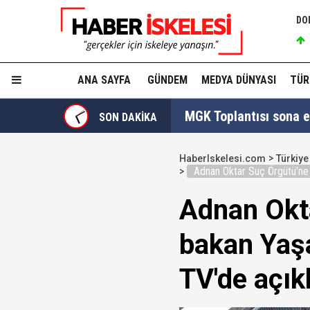
DO
ANA SAYFA
GÜNDEM
MEDYA DÜNYASI
TÜR
MGK Toplantısı sona erd
SON DAKİKA
İzmit Belediyesi'nde '
HaberIskelesi.com
Türkiye
Adnan Oktar Suç Örgütü’ne 
Tahir Sarıkaya'nın he
Adnan Okta
Hakkında fezleke hazı
bakan Yaş
Hangi suçlar kapsam dı
TV'de açıkl
Devlet Bahçeli'den 'dev