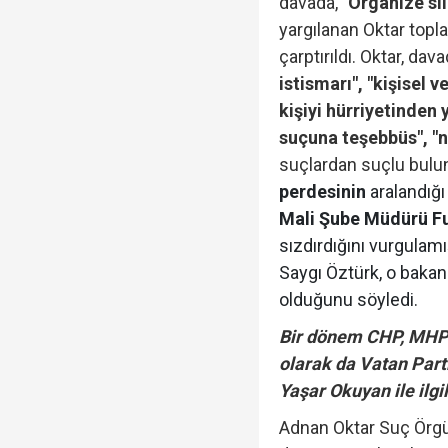
davada,
"Organize sil
yargılanan Oktar topl
çarptırıldı. Oktar, dav
istismarı", "kişisel 
kişiyi hürriyetinden 
suçuna teşebbüs", "ni
suçlardan suçlu bulu
perdesinin
aralandığ
Mali Şube Müdürü F
sızdırdığını vurgulam
Saygı Öztürk, o bakan
olduğunu söyledi.
Bir dönem CHP, MHP 
olarak da Vatan Part
Yaşar Okuyan ile ilgi
Adnan Oktar Suç Örg