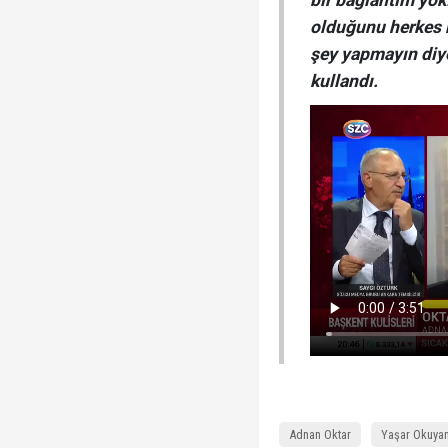
bir bağlantım yok
olduğunu herkes b
şey yapmayın diye
kullandı.
Adnan Oktar
Yaşar Okuya