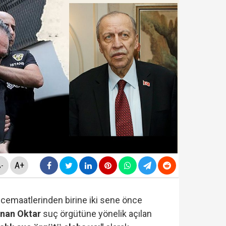
ldirdi... Mohamed Salah'ta mutlu son!
diyesi'nde "yolsuzluk" soruşturması... Veli Ağbaba'nın
da yeni skandal... Telefonundan mide bulandıran yazışm
yi Hür Ağbaba tutuklandı...
A+
-
 cemaatlerinden birine iki sene önce
nan Oktar
suç örgütüne yönelik açılan