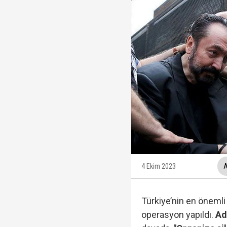
Trabzonspor, KAP'a bi
İzmir Büyükşehir Bele
Ünlüler soruşturmasın
Veli Ağbaba'nın ağabe
4 Ekim 2023
A
Türkiye’nin en önemli
operasyon yapıldı.
Ad