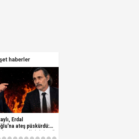
et haberler
aylı, Erdal
ğlu'na ateş püskürdü:
z kamu görevlisisiniz..!"