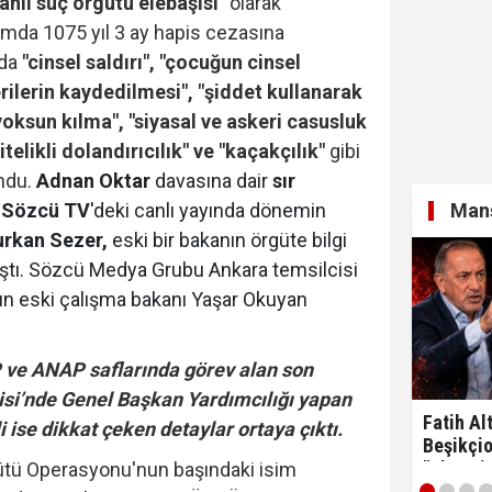
ahlı suç örgütü elebaşısı"
olarak
amda 1075 yıl 3 ay hapis cezasına
ada
"cinsel saldırı", "çocuğun cinsel
verilerin kaydedilmesi", "şiddet kullanarak
yoksun kılma", "siyasal ve askeri casusluk
telikli dolandırıcılık" ve "kaçakçılık"
gibi
ndu.
Adnan Oktar
davasına dair
sır
ı
Sözcü TV
'deki canlı yayında dönemin
Manş
urkan Sezer,
eski bir bakanın örgüte bilgi
ıştı. Sözcü Medya Grubu Ankara temsilcisi
ın eski çalışma bakanı Yaşar Okuyan
ve ANAP saflarında görev alan son
isi’nde Genel Başkan Yardımcılığı yapan
Fatih Alt
li ise dikkat çeken detaylar ortaya çıktı.
Beşikçio
"Ulan si
ütü Operasyonu'nun başındaki isim