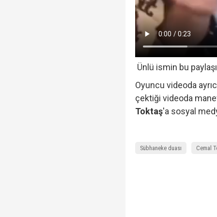
Ünlü ismin bu paylaşı
Oyuncu videoda ayrıca 
çektiği videoda mane
Toktaş
'a sosyal medy
Sübhaneke duası
Cemal T