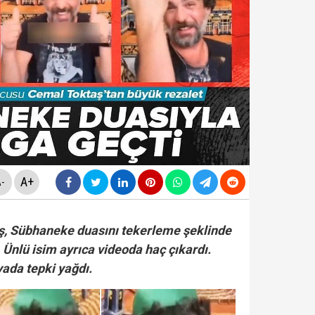
da yeni skandal... Telefonundan mide bulandıran yazışm
nüne taşındı... Altın fiyatları gaza bastı!
yasa teklifinde" neler yer alacak? Bazı suçlar ve Öca
rüşvet skandalının' görüntüleri ortaya çıktı! ‘Oraya koy
A+
-
, Sübhaneke duasını tekerleme şeklinde
 Ünlü isim ayrıca videoda haç çıkardı.
ada tepki yağdı.