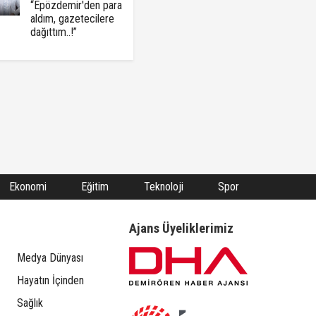
“Epözdemir'den para
aldım, gazetecilere
dağıttım..!”
Ekonomi
Eğitim
Teknoloji
Spor
Ajans Üyeliklerimiz
Medya Dünyası
Hayatın İçinden
Sağlık