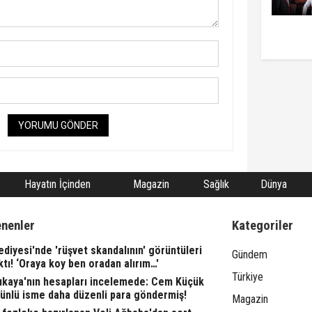
YORUMU GÖNDER
Hayatın İçinden
Magazin
Sağlık
Dünya
enenler
Kategoriler
ediyesi'nde 'rüşvet skandalının' görüntüleri
Gündem
ktı! ‘Oraya koy ben oradan alırım…'
Türkiye
rıkaya'nın hesapları incelemede: Cem Küçük
 ünlü isme daha düzenli para göndermiş!
Magazin