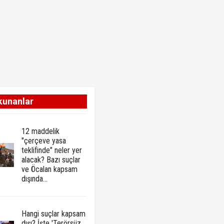
kunanlar
12 maddelik
"çerçeve yasa
teklifinde" neler yer
alacak? Bazı suçlar
ve Öcalan kapsam
dışında…
Hangi suçlar kapsam
dışı? İşte 'Terörsüz