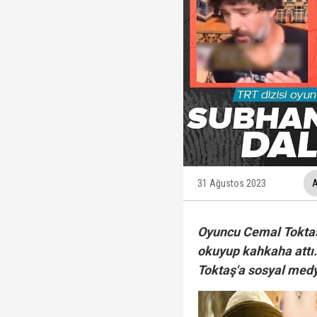
Ünlüler soruşturmasın
Yükseliş üst üste 3. gü
12 maddelik "çerçeve 
İzmit Belediyesi'nde '
31 Ağustos 2023
A
Oyuncu Cemal Toktaş
okuyup kahkaha attı.
Toktaş'a sosyal medy