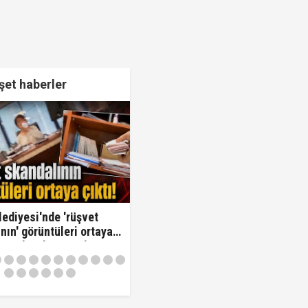
et haberler
lediyesi'nde 'rüşvet
nın' görüntüleri ortaya
Oraya koy ben oradan