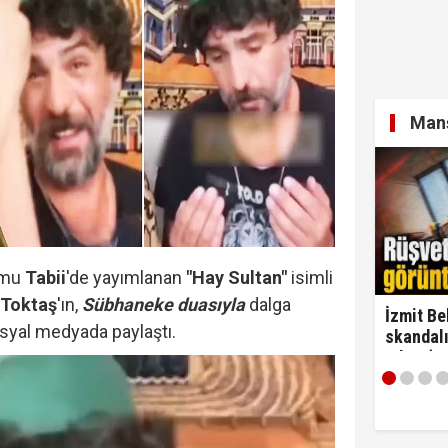
Manş
ormu
Tabii
'de yayımlanan
"Hay Sultan"
isimli
 Toktaş
'ın,
Sübhaneke duasıyla
dalga
İzmit Be
osyal medyada paylaştı.
skandalı
çıktı! ‘
alırım…'