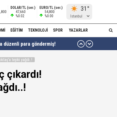
31°
DOLAR/TL (ser.)
EURO/TL (ser.)
5,800
47,660
54,800
%0.02
%0.00
İstanbul
OMI
EĞITIM
TEKNOLOJI
SPOR
YAZARLAR
ha düzenli para göndermiş!
idam edilmeye razıyım'
ktaş'a tepki yağdı..!
ı...
ç çıkardı!
muda..!"
ğdı..!
 ağabeyi Hür Ağbaba gözaltında!