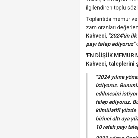
ilgilendiren toplu sö
Toplantıda memur ve 
zam oranları değerle
Kahveci
,
"2024'ün ilk
payı talep ediyoruz"
'EN DÜŞÜK MEMUR M
Kahveci, taleplerini 
"2024 yılına yönel
istiyoruz. Bununl
edilmesini istiyoru
talep ediyoruz. Bu
kümülatifi yüzde 1
birinci altı aya y
10 refah payı tale