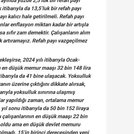
ayında yüzde 2,5’luk bir refah payı
 itibarıyla da 13,5’luk bir refah payı
ayı kalıcı hale getirilmeli. Refah payı
lar enflasyon miktarı kadar bir artışla
rsa sıfır zam demektir. Çalışanların alım
k artıramayız. Refah payı vazgeçilmez
kleşirse, 2024 yılı itibarıyla Ocak-
en düşük memur maaşı 32 bin 148 lira
tibarıyla da 41 bine ulaşacak. Yoksulluk
ranın üzerine çıktığını dikkate alırsak,
ibarıyla yoksulluk sınırına ulaşmış
lar yapıldığı zaman, ortalama memur
yıl sonu itibarıyla da 50 bin 152 liraya
 çalışanlarının en düşük maaşı 22 bin
et oldu ama en düşük devlet memuru
olmadı. 15’in birinci derecesinden yeni