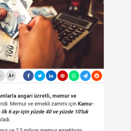
rüşvet skandalının' görüntüleri ortaya çıktı! ‘Oraya koy
sapları incelemede: Cem Küçük dışında 3 ünlü isme da
rlanan Veli Ağbaba'dan sert çıkış! 'HTS kaydım varsa 
ezaevinde milletvekilleriyle tartıştı: "'Beni siz ihbar e
A+
-
amlarla asgari ücretli, memur ve
ridi. Memur ve emekli zammı için
Kamu-
 ilk 6 ayı için yüzde 40 ve yüzde 10'luk
ladı.
mur ve 2,5 milyon memur emeklisini