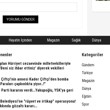
YORUMU GÖNDER
Hayatın İçinden
Magazin
Sağlık
Dünya
enenler
Kategoriler
lan Hürriyet cezaevinde milletvekilleriyle
Gündem
"'Beni siz ihbar ettiniz' diyerek vekilleri
Türkiye
l Çiftçi'nin annesi Kader Çiftçi'den bomba
Magazin
"Paraları çapkınlıkta yiyor..!"
Dünya
 Parti kararını verdi...Yakupoğlu, YSK'ya geri
Eğitim
Belediyesi'ne "rüşvet ve irtikap" operasyonu!
Spor
kkında gözaltı kararı...