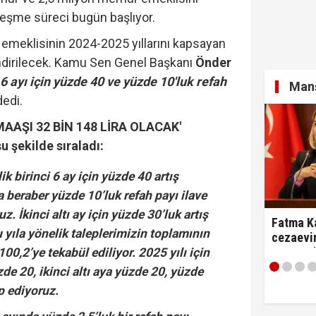
zleşme süreci bugün başlıyor.
emeklisinin 2024-2025 yıllarını kapsayan
ndirilecek. Kamu Sen Genel Başkanı
Önder
 6 ayı için yüzde 40 ve yüzde 10'luk refah
Manş
dedi.
AAŞI 32 BİN 148 LİRA OLACAK'
şu şekilde sıraladı:
ik birinci 6 ay için yüzde 40 artış
a beraber yüzde 10’luk refah payı ilave
z. İkinci altı ay için yüzde 30’luk artış
Fatma Ka
 yıla yönelik taleplerimizin toplamının
cezaevin
tartıştı:
00,2’ye tekabül ediliyor. 2025 yılı için
diyerek 
üzde 20, ikinci altı aya yüzde 20, yüzde
p ediyoruz.