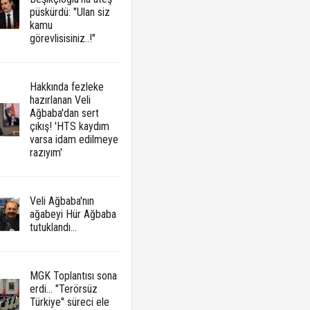
püskürdü: "Ulan siz
kamu
görevlisisiniz..!"
Hakkında fezleke
hazırlanan Veli
Ağbaba'dan sert
çıkış! 'HTS kaydım
varsa idam edilmeye
razıyım'
Veli Ağbaba'nın
ağabeyi Hür Ağbaba
tutuklandı...
MGK Toplantısı sona
erdi... "Terörsüz
Türkiye" süreci ele