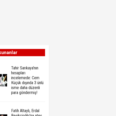
kunanlar
Tahir Sarıkaya'nın
hesapları
incelemede: Cem
Küçük dışında 3 ünlü
isme daha düzenli
para göndermiş!
Fatih Altaylı, Erdal
Beşikçioğlu'na ateş