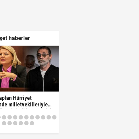
et haberler
plan Hürriyet
de milletvekilleriyle
 "'Beni siz ihbar ettiniz'
vekilleri kovdu..!"