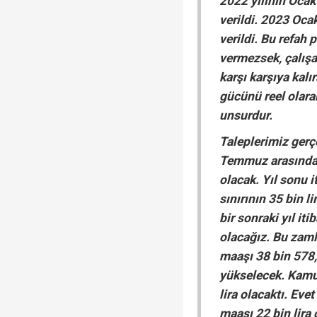
2022 yılının Ocak 
verildi. 2023 Ocak
verildi. Bu refah p
vermezsek, çalışan
karşı karşıya kalı
gücünü reel olara
unsurdur.
Taleplerimiz gerçe
Temmuz arasında 
olacak. Yıl sonu i
sınırının 35 bin li
bir sonraki yıl it
olacağız. Bu zam
maaşı 38 bin 578, 
yükselecek. Kamu
lira olacaktı. Ev
maaşı 22 bin lira 