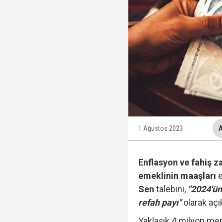
İzmit Belediyesi'nde '
Tahir Sarıkaya'nın he
Hakkında fezleke hazı
Fatma Kaplan Hürriyet c
1 Ağustos 2023
A
Enflasyon ve fahiş z
emeklinin maaşları
e
Sen
talebini,
"2024'ün
refah payı"
olarak açık
Yaklaşık 4 milyon me