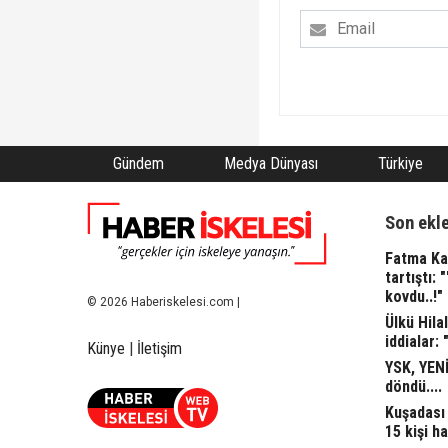
Gündem
Medya Dünyası
Türkiye
Son ekl
Fatma Kap
tartıştı: 
kovdu..!"
© 2026 Haberiskelesi.com |
Ülkü Hila
iddialar: 
Künye
|
İletişim
YSK, YENİ
döndü....
Kuşadası 
15 kişi ha