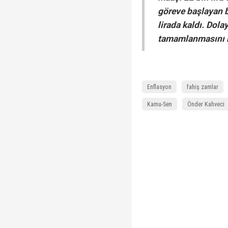
göreve başlayan 
lirada kaldı. Dola
tamamlanmasını b
Enflasyon
fahiş zamlar
Kamu-Sen
Önder Kahveci