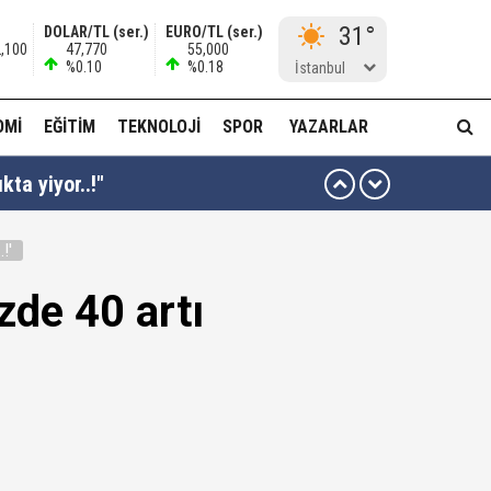
31°
DOLAR/TL (ser.)
EURO/TL (ser.)
2,100
47,770
55,000
%0.10
%0.18
İstanbul
OMI
EĞITIM
TEKNOLOJI
SPOR
YAZARLAR
kta yiyor..!"
!'
ı kararı...
zde 40 artı
ası dikkat çekti!