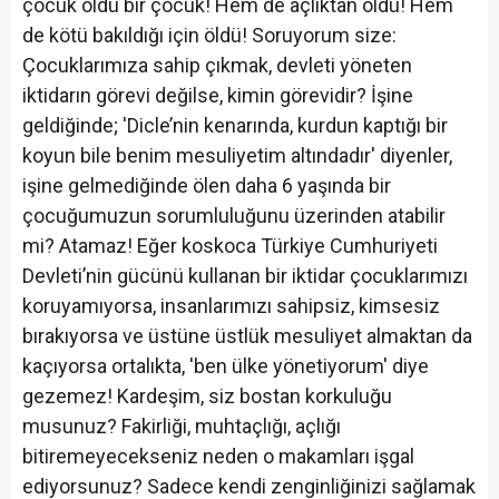
çocuk öldü bir çocuk! Hem de açlıktan öldü! Hem
de kötü bakıldığı için öldü! Soruyorum size:
Çocuklarımıza sahip çıkmak, devleti yöneten
iktidarın görevi değilse, kimin görevidir? İşine
geldiğinde; 'Dicle’nin kenarında, kurdun kaptığı bir
koyun bile benim mesuliyetim altındadır' diyenler,
işine gelmediğinde ölen daha 6 yaşında bir
çocuğumuzun sorumluluğunu üzerinden atabilir
mi? Atamaz! Eğer koskoca Türkiye Cumhuriyeti
Devleti’nin gücünü kullanan bir iktidar çocuklarımızı
koruyamıyorsa, insanlarımızı sahipsiz, kimsesiz
bırakıyorsa ve üstüne üstlük mesuliyet almaktan da
kaçıyorsa ortalıkta, 'ben ülke yönetiyorum' diye
gezemez! Kardeşim, siz bostan korkuluğu
musunuz? Fakirliği, muhtaçlığı, açlığı
bitiremeyecekseniz neden o makamları işgal
ediyorsunuz? Sadece kendi zenginliğinizi sağlamak