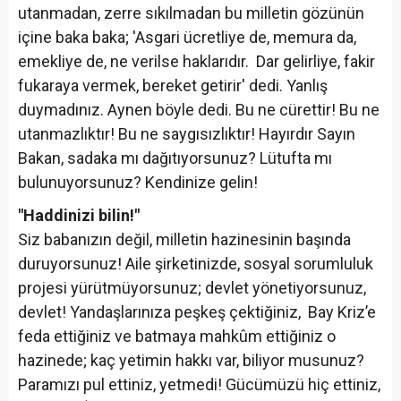
utanmadan, zerre sıkılmadan bu milletin gözünün
içine baka baka; 'Asgari ücretliye de, memura da,
emekliye de, ne verilse haklarıdır. Dar gelirliye, fakir
fukaraya vermek, bereket getirir' dedi. Yanlış
duymadınız. Aynen böyle dedi. Bu ne cürettir! Bu ne
utanmazlıktır! Bu ne saygısızlıktır! Hayırdır Sayın
Bakan, sadaka mı dağıtıyorsunuz? Lütufta mı
bulunuyorsunuz? Kendinize gelin!
"Haddinizi bilin!"
Siz babanızın değil, milletin hazinesinin başında
duruyorsunuz! Aile şirketinizde, sosyal sorumluluk
projesi yürütmüyorsunuz; devlet yönetiyorsunuz,
devlet! Yandaşlarınıza peşkeş çektiğiniz, Bay Kriz’e
feda ettiğiniz ve batmaya mahkûm ettiğiniz o
hazinede; kaç yetimin hakkı var, biliyor musunuz?
Paramızı pul ettiniz, yetmedi! Gücümüzü hiç ettiniz,