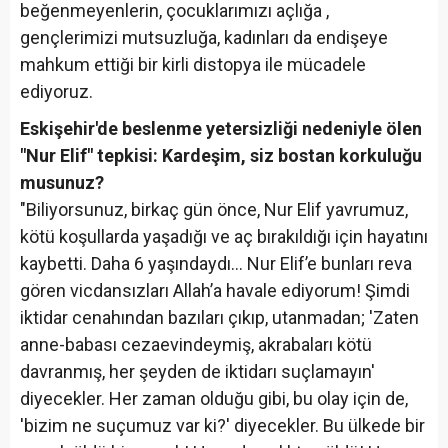
beğenmeyenlerin, çocuklarımızı açlığa ,
gençlerimizi mutsuzluğa, kadınları da endişeye
mahkum ettiği bir kirli distopya ile mücadele
ediyoruz.
Eskişehir'de beslenme yetersizliği nedeniyle ölen
"Nur Elif" tepkisi: Kardeşim, siz bostan korkuluğu
musunuz?
"Biliyorsunuz, birkaç gün önce, Nur Elif yavrumuz,
kötü koşullarda yaşadığı ve aç bırakıldığı için hayatını
kaybetti. Daha 6 yaşındaydı… Nur Elif’e bunları reva
gören vicdansızları Allah’a havale ediyorum! Şimdi
iktidar cenahından bazıları çıkıp, utanmadan; 'Zaten
anne-babası cezaevindeymiş, akrabaları kötü
davranmış, her şeyden de iktidarı suçlamayın'
diyecekler. Her zaman olduğu gibi, bu olay için de,
'bizim ne suçumuz var ki?' diyecekler. Bu ülkede bir