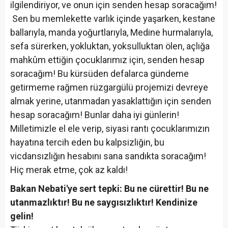
ilgilendiriyor, ve onun için senden hesap soracağım!
Sen bu memlekette varlık içinde yaşarken, kestane
ballarıyla, manda yoğurtlarıyla, Medine hurmalarıyla,
sefa sürerken, yokluktan, yoksulluktan ölen, açlığa
mahkûm ettiğin çocuklarımız için, senden hesap
soracağım! Bu kürsüden defalarca gündeme
getirmeme rağmen rüzgargülü projemizi devreye
almak yerine, utanmadan yasaklattığın için senden
hesap soracağım! Bunlar daha iyi günlerin!
Milletimizle el ele verip, siyasi rantı çocuklarımızın
hayatına tercih eden bu kalpsizliğin, bu
vicdansızlığın hesabını sana sandıkta soracağım!
Hiç merak etme, çok az kaldı!
Bakan Nebati'ye sert tepki: Bu ne cürettir! Bu ne
utanmazlıktır! Bu ne saygısızlıktır! Kendinize
gelin!