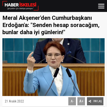
Meral Akşener'den Cumhurbaşkanı
Erdoğan'a: "Senden hesap soracağım,
bunlar daha iyi günlerin!"
A+
21 Aralık 2022
A-
PAYLAŞ