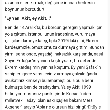
uzanan elleri kırmak, değişime inanan herkesin
boynunun borcudur!
"Ey Yeni Akit, ey Akit..."
Ben de 14 Aralık’ta, bu borcun gereğini yapmak için
yola çıktım. İstanbullunun iradesine, vurulmaya
çalışılan darbeye karşı, tıpkı 2019’daki gibi, Ekrem
kardeşimizle, omuz omuza durmaya gittim. Bundan
yirmi sene önce, yaşadığı haksızlık karşısında, nasıl
Sayın Erdoğan’ın yanına koştuysam, bu sefer de
Ekrem kardeşimin yanına koştum. Ey yeni Şafak’ın
sahipleri gece yarısı eviniz armaya çalışıldığında
avukatınız kimseyi bulamamıştı bula bula beni
bulmuştu ben de oradaydım. Ya ey Akit, 1999
hatırlıyor musunuz panik içinde Kocaeli’nden
milletvekili adayı olan eski içişleri bakanı Meral
Akşener’i arayıp ‘Abla ne olursun bizi bir gürültüyle