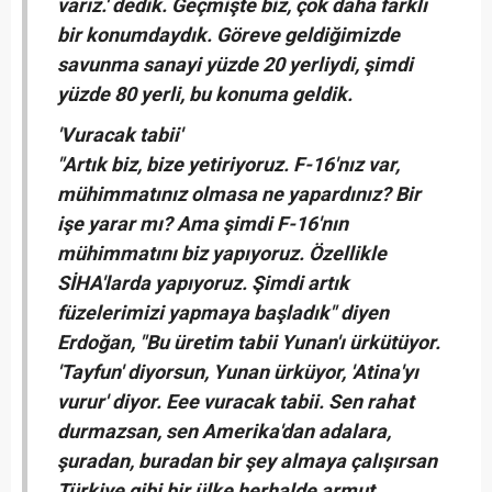
varız.' dedik. Geçmişte biz, çok daha farklı
bir konumdaydık. Göreve geldiğimizde
savunma sanayi yüzde 20 yerliydi, şimdi
yüzde 80 yerli, bu konuma geldik.
'Vuracak tabii'
"Artık biz, bize yetiriyoruz. F-16'nız var,
mühimmatınız olmasa ne yapardınız? Bir
işe yarar mı? Ama şimdi F-16'nın
mühimmatını biz yapıyoruz. Özellikle
SİHA'larda yapıyoruz. Şimdi artık
füzelerimizi yapmaya başladık" diyen
Erdoğan, "Bu üretim tabii Yunan'ı ürkütüyor.
'Tayfun' diyorsun, Yunan ürküyor, 'Atina'yı
vurur' diyor. Eee vuracak tabii. Sen rahat
durmazsan, sen Amerika'dan adalara,
şuradan, buradan bir şey almaya çalışırsan
Türkiye gibi bir ülke herhalde armut