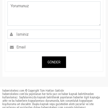
GÖNDER
haberiskelesi.com © Copyright Tüm Hakları Saklıdır
haberiskelesi.com'da yayınlanan her türlü yazı ve haber kaynak belirtilmeden
kullanılamaz. Sayfalarımızda kaynak belirtilerek yayınlanan haberler ilgili kaynağa
aittir ve bu haberlerin kopyalanması durumunda, tüm sorumluluk kopyalayan
kişi/kuruma ait olacaktır. Başka kaynak veya gazeteden alıntı yazarlar ve site
yazarlarına ait yazılardan dolayı haberiskelesi.com sorumlu tutulamaz.