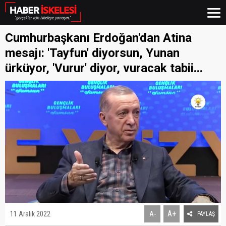
Cumhurbaşkanı Erdoğan'dan Atina
mesajı: 'Tayfun' diyorsun, Yunan
ürküyor, 'Vurur' diyor, vuracak tabii...
A+
11 Aralık 2022
A-
PAYLAŞ