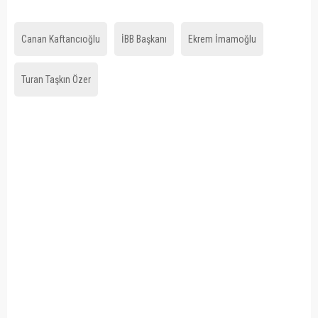
Canan Kaftancıoğlu
İBB Başkanı
Ekrem İmamoğlu
Turan Taşkın Özer