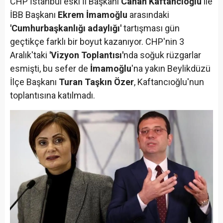
CHP İstanbul eski İl Başkanı
Canan Kaftancıoğlu
ile
İBB Başkanı
Ekrem İmamoğlu
arasındaki
'Cumhurbaşkanlığı adaylığı'
tartışması gün
geçtikçe farklı bir boyut kazanıyor. CHP'nin 3
Aralık'taki
'Vizyon Toplantısı'
nda soğuk rüzgarlar
esmişti, bu sefer de
İmamoğlu
'na yakın Beylikdüzü
İlçe Başkanı
Turan Taşkın Özer
, Kaftancıoğlu'nun
toplantısına katılmadı.