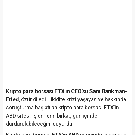
Kripto para borsası FTX'in CEO'su Sam Bankman-
Fried
, özür diledi. Likidite krizi yaşayan ve hakkında
soruşturma başlatılan kripto para borsası
FTX
'in
ABD sitesi, işlemlerin birkaç gün içinde
durdurulabileceğini duyurdu.
Kripto para borsası
FTX'in ABD
sitesinde işlemlerin