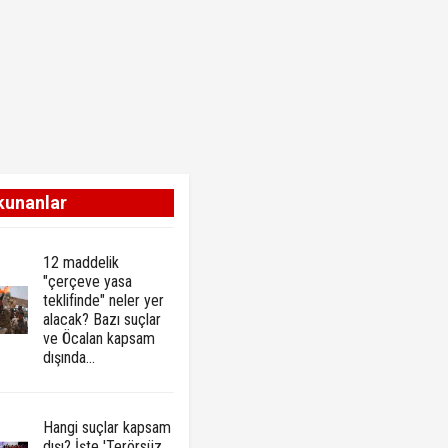
kunanlar
12 maddelik
"çerçeve yasa
teklifinde" neler yer
alacak? Bazı suçlar
ve Öcalan kapsam
dışında…
Hangi suçlar kapsam
dışı? İşte 'Terörsüz