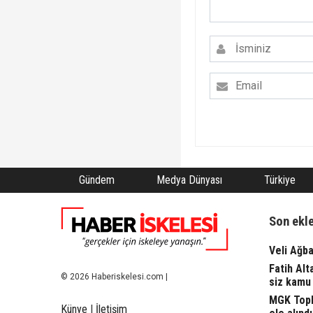
Gündem
Medya Dünyası
Türkiye
Son ekl
Veli Ağba
Fatih Alt
© 2026 Haberiskelesi.com |
siz kamu 
MGK Topla
Künye
|
İletişim