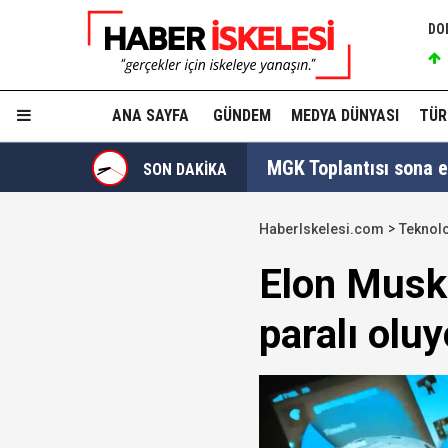
DO
ANA SAYFA
GÜNDEM
MEDYA DÜNYASI
TÜR
MGK Toplantısı sona erd
SON DAKİKA
İzmit Belediyesi'nde '
HaberIskelesi.com
Teknolo
Tahir Sarıkaya'nın he
Elon Musk s
Hakkında fezleke hazı
paralı oluy
Hangi suçlar kapsam dı
Devlet Bahçeli'den 'dev