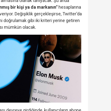
ın almasına olanak tanıyacak. Şu anda
ınmış bir kişi ya da markanın"
hesaplarına
eriyor. Değişiklik gerçekleşirse, Twitter'da
i doğrulamak gibi iki kriteri yerine getiren
sı mümkün olacak.
ikası devreye girdiğinde, kullanıcıların abone