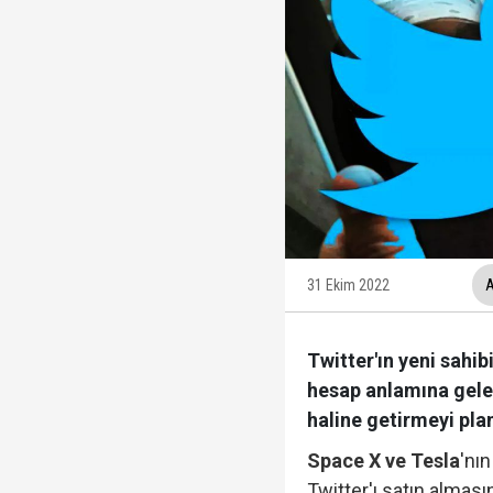
Trabzonspor, KAP'a bi
İzmir Büyükşehir Bele
Ünlüler soruşturmasın
Veli Ağbaba'nın ağabe
31 Ekim 2022
A
Twitter'ın yeni sahi
hesap anlamına gelen
haline getirmeyi planl
Space X ve Tesla
'nı
Twitter'ı satın alması