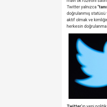
mavi tik rozetini sat
Twitter yalnızca
"tan
doğrulanmış statüsü v
aktif olmak ve kimliğin
herkesin doğrulanma
Twitter
'ın yeni polit