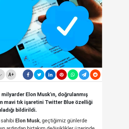
ldirdi... Mohamed Salah'ta mutlu son!
diyesi'nde "yolsuzluk" soruşturması... Veli Ağbaba'nın
da yeni skandal... Telefonundan mide bulandıran yazışm
yi Hür Ağbaba tutuklandı...
A+
-
bi milyarder Elon Musk'ın, doğrulanmış
 mavi tık işaretini Twitter Blue özelliği
adığı bildirildi.
n sahibi
Elon Musk
, geçtiğimiz günlerde
nın ardından birtakım değişiklikler üzerinde