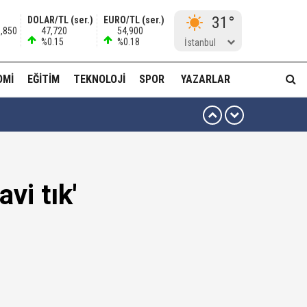
31°
DOLAR/TL (ser.)
EURO/TL (ser.)
0,850
47,720
54,900
%0.15
%0.18
İstanbul
OMI
EĞITIM
TEKNOLOJI
SPOR
YAZARLAR
 ben oradan alırım…'
ha düzenli para göndermiş!
vi tık'
idam edilmeye razıyım'
ı...
muda..!"