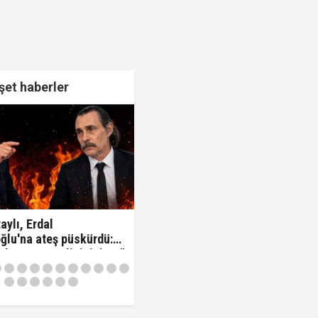
et haberler
aylı, Erdal
ğlu'na ateş püskürdü:
z kamu görevlisisiniz..!"