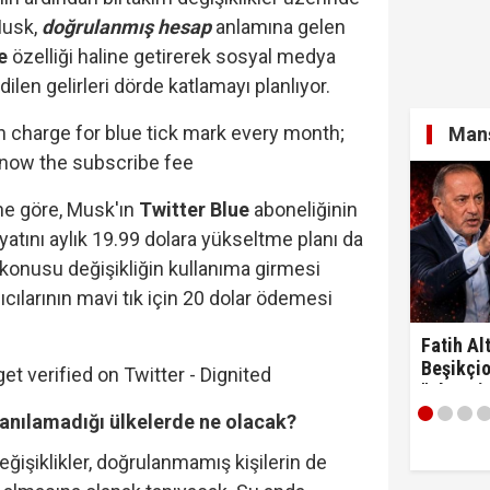
Musk,
doğrulanmış hesap
anlamına gelen
e
özelliği haline getirerek sosyal medya
len gelirleri dörde katlamayı planlıyor.
Manş
ne göre, Musk'ın
Twitter Blue
aboneliğinin
fiyatını aylık 19.99 dolara yükseltme planı da
konusu değişikliğin kullanıma girmesi
nıcılarının mavi tık için 20 dolar ödemesi
Fatih Alt
Beşikçio
"Ulan si
lanılamadığı ülkelerde ne olacak?
eğişiklikler, doğrulanmamış kişilerin de