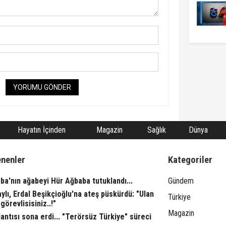
YORUMU GÖNDER
Hayatın İçinden
Magazin
Sağlık
Dünya
enenler
Kategoriler
ba'nın ağabeyi Hür Ağbaba tutuklandı...
Gündem
aylı, Erdal Beşikçioğlu'na ateş püskürdü: "Ulan
Türkiye
görevlisisiniz..!"
Magazin
ntısı sona erdi... "Terörsüz Türkiye" süreci