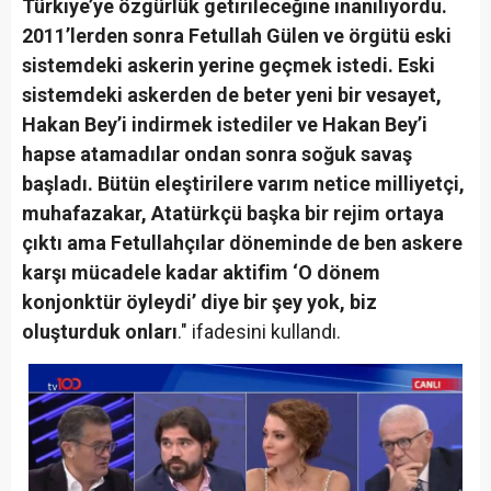
Türkiye’ye özgürlük getirileceğine inanılıyordu.
2011’lerden sonra Fetullah Gülen ve örgütü eski
sistemdeki askerin yerine geçmek istedi. Eski
sistemdeki askerden de beter yeni bir vesayet,
Hakan Bey’i indirmek istediler ve Hakan Bey’i
hapse atamadılar ondan sonra soğuk savaş
başladı. Bütün eleştirilere varım netice milliyetçi,
muhafazakar, Atatürkçü başka bir rejim ortaya
çıktı ama Fetullahçılar döneminde de ben askere
karşı mücadele kadar aktifim ‘O dönem
konjonktür öyleydi’ diye bir şey yok, biz
oluşturduk onları
." ifadesini kullandı.