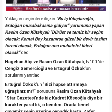
Yaklaşan seçimlere ilişkin
"Bu iş Kılıçdaroğlu,
Erdoğan müsabakasına gidiyor" yorumunu yapan
Rasim Ozan Kütahyalı "Dürüst ve temiz bir seçim
olacak; Kemal Bey kazanırsa güzel bir devir teslim
töreni olacak, Erdoğan ana muhalefet lideri
olacak"
dedi.
Nagehan Alçı ve Rasim Ozan Kütahyalı
, tv100 'de
Cengiz Semercioğlu ve Ertuğrul Özkök
'ün
sorularını yanıtladı.
Ertuğrul Özkök
'ün "
Bizi hapse attırmaya
uğraştınız mı?
" sorusuna
Rasim Ozan Kütahyalı
"
Star Gazetesi’nde biz Kudret Köseoğlu diye bir
karakter yarattık, o bendim. Orada temel
gayemiz senin üzerine oynadık başta, Zafer