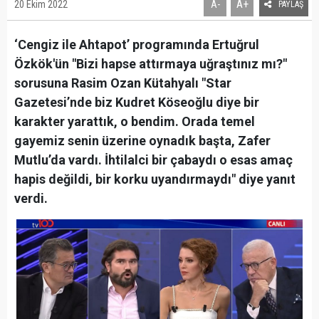
A+
20 Ekim 2022
A-
PAYLAŞ
‘Cengiz ile Ahtapot’ programında Ertuğrul
Özkök'ün "Bizi hapse attırmaya uğraştınız mı?"
sorusuna Rasim Ozan Kütahyalı "Star
Gazetesi’nde biz Kudret Köseoğlu diye bir
karakter yarattık, o bendim. Orada temel
gayemiz senin üzerine oynadık başta, Zafer
Mutlu’da vardı. İhtilalci bir çabaydı o esas amaç
hapis değildi, bir korku uyandırmaydı" diye yanıt
verdi.