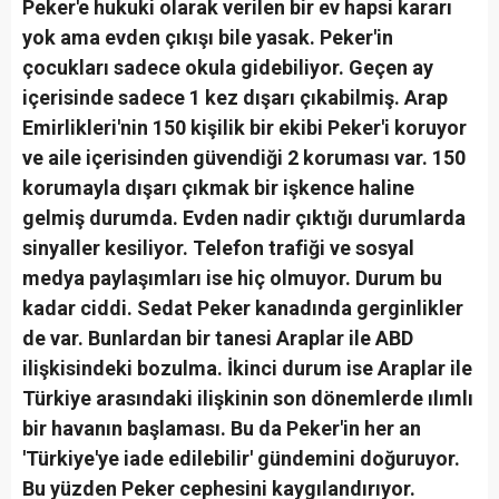
Peker'e hukuki olarak verilen bir ev hapsi kararı
yok ama evden çıkışı bile yasak. Peker'in
çocukları sadece okula gidebiliyor. Geçen ay
içerisinde sadece 1 kez dışarı çıkabilmiş. Arap
Emirlikleri'nin 150 kişilik bir ekibi Peker'i koruyor
ve aile içerisinden güvendiği 2 koruması var. 150
korumayla dışarı çıkmak bir işkence haline
gelmiş durumda. Evden nadir çıktığı durumlarda
sinyaller kesiliyor. Telefon trafiği ve sosyal
medya paylaşımları ise hiç olmuyor. Durum bu
kadar ciddi. Sedat Peker kanadında gerginlikler
de var. Bunlardan bir tanesi Araplar ile ABD
ilişkisindeki bozulma. İkinci durum ise Araplar ile
Türkiye arasındaki ilişkinin son dönemlerde ılımlı
bir havanın başlaması. Bu da Peker'in her an
'Türkiye'ye iade edilebilir' gündemini doğuruyor.
Bu yüzden Peker cephesini kaygılandırıyor.