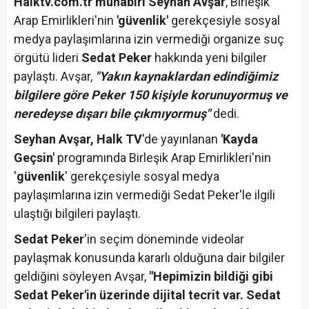
Halktv.com.tr muhabiri Seyhan Avşar
, Birleşik
Arap Emirlikleri'nin
'güvenlik'
gerekçesiyle sosyal
medya paylaşımlarına izin vermediği organize suç
örgütü lideri
Sedat Peker
hakkında yeni bilgiler
paylaştı. Avşar,
"Yakın kaynaklardan edindiğimiz
bilgilere göre Peker 150 kişiyle korunuyormuş ve
neredeyse dışarı bile çıkmıyormuş"
dedi.
Seyhan Avşar, Halk TV
'de yayınlanan
'Kayda
Geçsin'
programında Birleşik Arap Emirlikleri'nin
'
güvenlik
' gerekçesiyle sosyal medya
paylaşımlarına izin vermediği Sedat Peker'le ilgili
ulaştığı bilgileri paylaştı.
Sedat Peker
'in seçim döneminde videolar
paylaşmak konusunda kararlı olduğuna dair bilgiler
geldiğini söyleyen Avşar,
"Hepimizin bildiği gibi
Sedat Peker'in üzerinde dijital tecrit var. Sedat