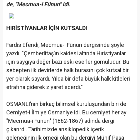
de, "Mecmua-i Fünun" idi.
HIRİSTİYANLAR İÇİN KUTSALDI
Fardis Efendi, Mecmua-i Fünun dergisinde şöyle
yazdı: "Çemberlitaş’ın kaidesi altında Hıristiyanlar
için saygıya değer bazı eski eserler gömülüdür. Bu
sebepten ilk devirlerde halk burasını çok kutsal bir
yer olarak sayardı. Yılda bir defa büyük halk kitleleri
etrafına giderek ziyaret ederdi."
OSMANLI’nın birkaç bilimsel kuruluşundan biri de
Cemiyet-i İlmiye Osmaniye idi. Bu cemiyet her ay
"Mecmua-i Fünun" (1862-1867) adında dergi
çıkarırdı. Tarihimizde ansiklopedik içerik
geleneğinin ilk örneği olan bu dergiyi Münif Paşa