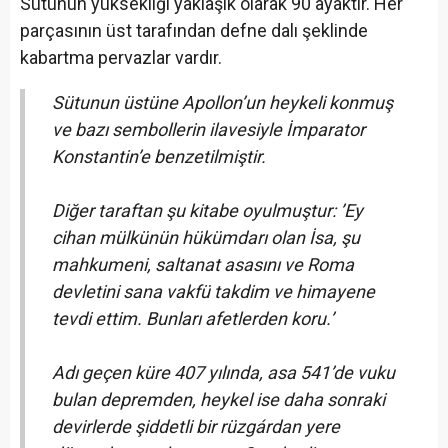
Sütunun yüksekliği yaklaşık olarak 90 ayaktır. Her
parçasının üst tarafından defne dalı şeklinde
kabartma pervazlar vardır.
Sütunun üstüne Apollon’un heykeli konmuş
ve bazı sembollerin ilavesiyle İmparator
Konstantin’e benzetilmiştir.
Diğer taraftan şu kitabe oyulmuştur: ’Ey
cihan mülkünün hükümdarı olan İsa, şu
mahkumeni, saltanat asasını ve Roma
devletini sana vakfü takdim ve himayene
tevdi ettim. Bunları afetlerden koru.’
Adı geçen küre 407 yılında, asa 541’de vuku
bulan depremden, heykel ise daha sonraki
devirlerde şiddetli bir rüzgárdan yere