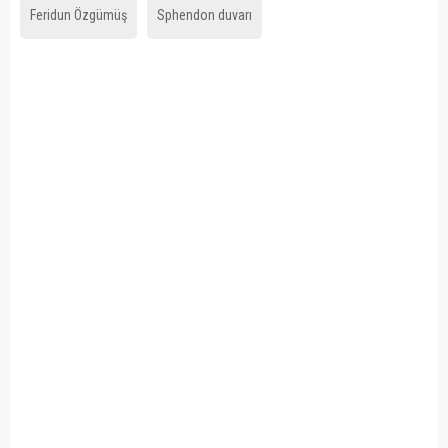
Feridun Özgümüş
Sphendon duvarı