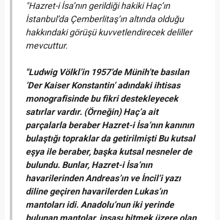
"Hazret-i İsa’nın gerildiği hakiki Haç’ın
İstanbul’da Çemberlitaş’ın altında olduğu
hakkındaki görüşü kuvvetlendirecek deliller
mevcuttur.
"Ludwig Völkl’in 1957’de Münih’te basılan
’Der Kaiser Konstantin’ adındaki ihtisas
monografisinde bu fikri destekleyecek
satırlar vardır. (Örneğin) Haç’a ait
parçalarla beraber Hazret-i İsa’nın kanının
bulaştığı topraklar da getirilmişti Bu kutsal
eşya ile beraber, başka kutsal nesneler de
bulundu. Bunlar, Hazret-i İsa’nın
havarilerinden Andreas’ın ve İncil’i yazı
diline geçiren havarilerden Lukas’ın
mantoları idi. Anadolu’nun iki yerinde
bulunan mantolar, inşası bitmek üzere olan