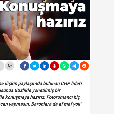
yasa teklifinde" neler yer alacak? Bazı suçlar ve Öca
avcılığı, Özgür Özel ve Veli Ağbaba'nın 'dokunulmazlığ
ir Sarıkaya tutuklandı...
rlanan Veli Ağbaba'dan sert çıkış! 'HTS kaydım varsa 
A+
-
ne ilişkin paylaşımda bulunan CHP lideri
sunda titizlikle yönetilmiş bir
ile konuşmaya hazırız. Fotoromancı hiç
can yapmasın. Baronlara da af maf yok"