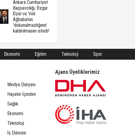
Ankara Cumhuriyet
Başsavcılığı, Özgür
Özel ve Veli
Ağbaba'nın
'dokunulmazlığının'
kaldırılmasını istedi!
Ekonomi
Eğitim
Teknoloji
Spor
Ajans Üyeliklerimiz
Medya Dünyası
Hayatın İçinden
Sağlık
Ekonomi
Teknoloji
İş Dünyası