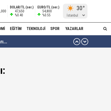
30°
DOLAR/TL (ser.)
EURO/TL (ser.)
6,000
47,650
54,800
%0.40
%0.55
İstanbul
OMI
EĞITIM
TEKNOLOJI
SPOR
YAZARLAR
ı...
muda..!"
ı:
 ağabeyi Hür Ağbaba gözaltında!
alar ve görseller çıktı!