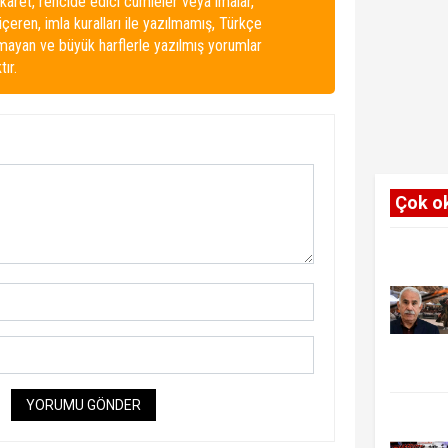
karet, rencide edici cümleler veya imalar,
 içeren, imla kuralları ile yazılmamış, Türkçe
lmayan ve büyük harflerle yazılmış yorumlar
ır.
Çok o
YORUMU GÖNDER