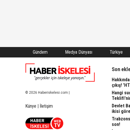
Gündem
Medya Dünyası
Türkiye
Son ekl
Hakkında 
çıkış! 'H
Hangi suç
© 2026 Haberiskelesi.com |
Teklifi'ni
Devlet Bah
Künye
|
İletişim
ikisi gör
Trabzonsp
son!