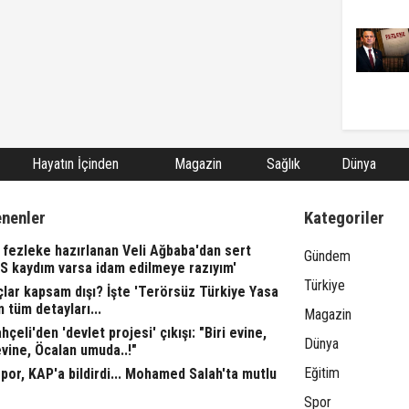
Hayatın İçinden
Magazin
Sağlık
Dünya
enenler
Kategoriler
fezleke hazırlanan Veli Ağbaba'dan sert
Gündem
TS kaydım varsa idam edilmeye razıyım'
Türkiye
lar kapsam dışı? İşte 'Terörsüz Türkiye Yasa
n tüm detayları...
Magazin
çeli'den 'devlet projesi' çıkışı: "Biri evine,
Dünya
evine, Öcalan umuda..!"
Eğitim
or, KAP'a bildirdi... Mohamed Salah'ta mutlu
Spor