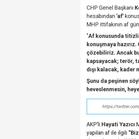
CHP Genel Başkanı
K
hesabından
'af'
konusu
MHP ittifakının af gün
"
Af konusunda titizli
konuşmaya hazırız. 
çözebiliriz. Ancak bu
kapsayacak; terör, t
dışı kalacak, kader 
Şunu da peşinen söy
heveslenmesin, heye
https://twitter.c
AKP’li
Hayati Yazıcı
M
yapılan af ile ilgili
“Bi