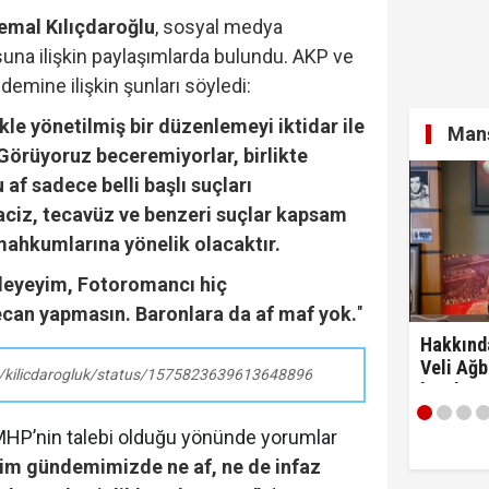
emal Kılıçdaroğlu
, sosyal medya
na ilişkin paylaşımlarda bulundu. AKP ve
demine ilişkin şunları söyledi:
kle yönetilmiş bir düzenlemeyi iktidar ile
Manş
Görüyoruz beceremiyorlar, birlikte
 af sadece belli başlı suçları
aciz, tecavüz ve benzeri suçlar kapsam
mahkumlarına yönelik olacaktır.
leyeyim, Fotoromancı hiç
can yapmasın. Baronlara da af maf yok.
"
Hakkınd
Veli Ağb
om/kilicdarogluk/status/1575823639613648896
kaydım 
razıyım'
HP’nin talebi olduğu yönünde yorumlar
zim gündemimizde ne af, ne de infaz