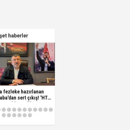
et haberler
a fezleke hazırlanan
aba'dan sert çıkış! 'HTS
varsa idam edilmeye