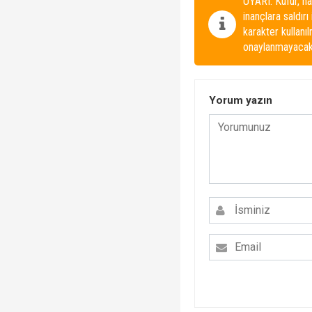
UYARI: Küfür, ha
inançlara saldırı
karakter kullanı
onaylanmayacakt
Yorum yazın