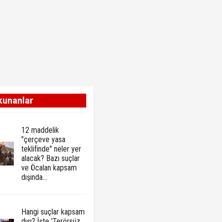
kunanlar
12 maddelik
"çerçeve yasa
teklifinde" neler yer
alacak? Bazı suçlar
ve Öcalan kapsam
dışında…
Hangi suçlar kapsam
dışı? İşte 'Terörsüz