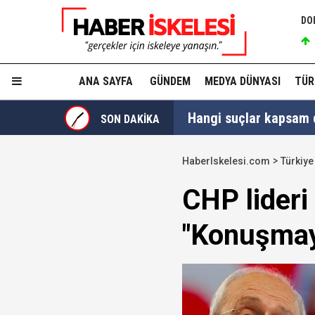
DO
ANA SAYFA
GÜNDEM
MEDYA DÜNYASI
TÜR
Hangi suçlar kapsam dı
SON DAKİKA
Devlet Bahçeli'den 'dev
HaberIskelesi.com
Türkiye
Trabzonspor, KAP'a bi
CHP lideri 
İzmir Büyükşehir Bele
"Konuşmaya
Ünlüler soruşturmasın
Yükseliş üst üste 3. gü