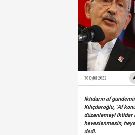
12 maddelik "çerçeve 
Ankara Cumhuriyet Başs
Beyaz TV sunucusu Tah
Hakkında fezleke hazı
30 Eylül 2022
A
İktidarın af gündemi
Kılıçdaroğlu, "Af konu
düzenlemeyi iktidar 
heveslenmesin, heye
dedi.