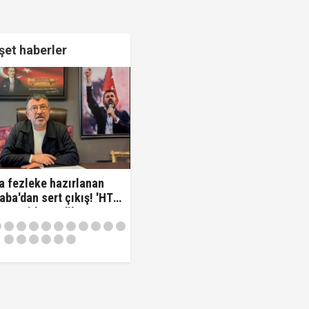
et haberler
a fezleke hazırlanan
aba'dan sert çıkış! 'HTS
varsa idam edilmeye