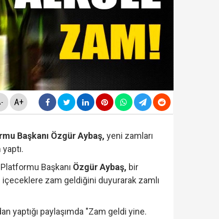
yasa teklifinde" neler yer alacak? Bazı suçlar ve Öca
avcılığı, Özgür Özel ve Veli Ağbaba'nın 'dokunulmazlığ
ir Sarıkaya tutuklandı...
rlanan Veli Ağbaba'dan sert çıkış! 'HTS kaydım varsa 
A+
-
formu Başkanı Özgür Aybaş,
yeni zamları
 yaptı.
i Platformu Başkanı
Özgür Aybaş,
bir
lü içeceklere zam geldiğini duyurarak zamlı
n yaptığı paylaşımda "Zam geldi yine.