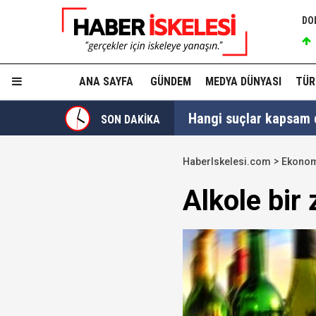
DO
ANA SAYFA
GÜNDEM
MEDYA DÜNYASI
TÜR
Hangi suçlar kapsam dı
SON DAKİKA
Devlet Bahçeli'den 'dev
HaberIskelesi.com
Ekono
Trabzonspor, KAP'a bi
Alkole bir 
İzmir Büyükşehir Bele
Ünlüler soruşturmasın
Yükseliş üst üste 3. gü