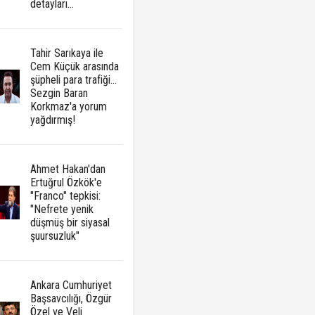
detayları...
Tahir Sarıkaya ile
Cem Küçük arasında
şüpheli para trafiği...
Sezgin Baran
Korkmaz'a yorum
yağdırmış!
Ahmet Hakan'dan
Ertuğrul Özkök'e
"Franco" tepkisi:
"Nefrete yenik
düşmüş bir siyasal
şuursuzluk"
Ankara Cumhuriyet
Başsavcılığı, Özgür
Özel ve Veli