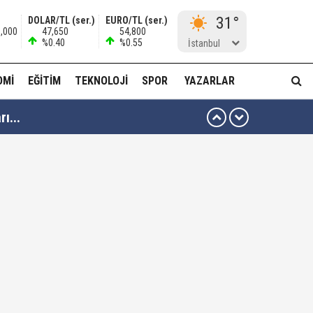
31°
DOLAR/TL (ser.)
EURO/TL (ser.)
0,000
47,650
54,800
%0.40
%0.55
İstanbul
OMI
EĞITIM
TEKNOLOJI
SPOR
YAZARLAR
ı...
muda..!"
 ağabeyi Hür Ağbaba gözaltında!
alar ve görseller çıktı!