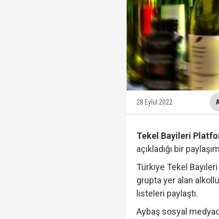
12 maddelik "çerçeve 
Ankara Cumhuriyet Başs
Beyaz TV sunucusu Tah
Hakkında fezleke hazı
28 Eylül 2022
A
Tekel Bayileri Plat
açıkladığı bir paylaşım
Türkiye Tekel Bayiler
grupta yer alan alkol
listeleri paylaştı.
Aybaş sosyal medyada