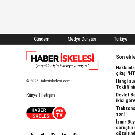
Gündem
Medya Dünyası
Türkiye
Son ekl
Hakkında 
çıkış! 'H
Hangi suç
© 2026 Haberiskelesi.com |
Teklifi'ni
Devlet Bah
Künye
|
İletişim
ikisi gör
Trabzonsp
son!
İzmir Büy
soruşturm
gözaltınd