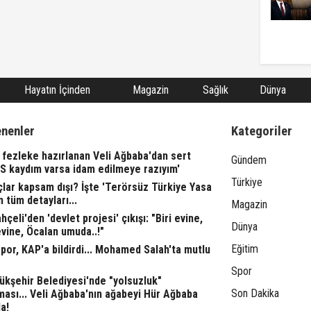
Hayatın İçinden
Magazin
Sağlık
Dünya
enenler
Kategoriler
fezleke hazırlanan Veli Ağbaba'dan sert
Gündem
TS kaydım varsa idam edilmeye razıyım'
Türkiye
lar kapsam dışı? İşte 'Terörsüz Türkiye Yasa
n tüm detayları...
Magazin
çeli'den 'devlet projesi' çıkışı: "Biri evine,
Dünya
evine, Öcalan umuda..!"
Eğitim
or, KAP'a bildirdi... Mohamed Salah'ta mutlu
Spor
ükşehir Belediyesi'nde "yolsuzluk"
Son Dakika
ası... Veli Ağbaba'nın ağabeyi Hür Ağbaba
a!