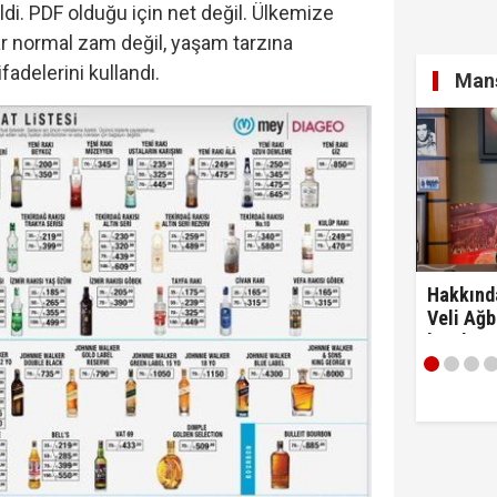
di. PDF olduğu için net değil. Ülkemize
ar normal zam değil, yaşam tarzına
adelerini kullandı.
Manş
Hakkınd
Veli Ağb
kaydım 
razıyım'