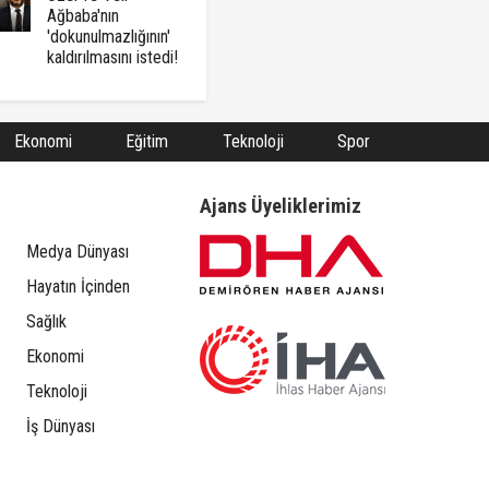
Ağbaba'nın
'dokunulmazlığının'
kaldırılmasını istedi!
Ekonomi
Eğitim
Teknoloji
Spor
Ajans Üyeliklerimiz
Medya Dünyası
Hayatın İçinden
Sağlık
Ekonomi
Teknoloji
İş Dünyası