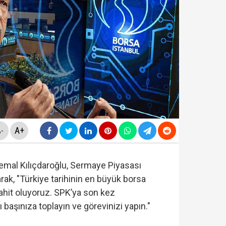
ezaevinde milletvekilleriyle tartıştı: "'Beni siz ihbar e
nnesi Kader Çiftçi'den bomba iddialar: "Paraları çapkınlı
nı verdi...Yakupoğlu, YSK'ya geri döndü....
A+
-
 "rüşvet ve irtikap" operasyonu! 15 kişi hakkında gözalt
mal Kılıçdaroğlu, Sermaye Piyasası
rak, "Türkiye tarihinin en büyük borsa
ahit oluyoruz. SPK’ya son kez
 başınıza toplayın ve görevinizi yapın."
rmaya damga vurdu… Son ankette YENİ Parti'nin sıralam