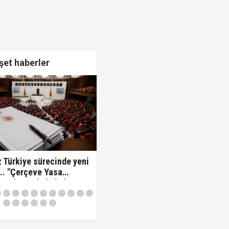
et haberler
 Türkiye sürecinde yeni
.. "Çerçeve Yasa
 komisyonda kabul