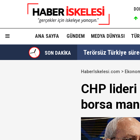
DO
ANA SAYFA
GÜNDEM
MEDYA DÜNYASI
TÜR
Terörsüz Türkiye süre
SON DAKİKA
HaberIskelesi.com
Ekono
TGRT Ankara Temsilci
CHP lideri
yapmadım' dedi..."
borsa mani
Cumhurbaşkanı Erdoğan