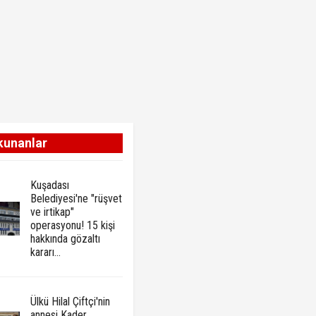
kunanlar
Kuşadası
Belediyesi'ne "rüşvet
ve irtikap"
operasyonu! 15 kişi
hakkında gözaltı
kararı...
Ülkü Hilal Çiftçi'nin
annesi Kader