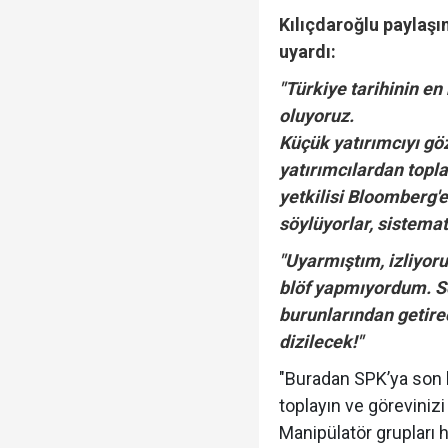
Kılıçdaroğlu paylaşı
uyardı:
Veli Ağbaba'nın ağabe
"Türkiye tarihinin e
oluyoruz.
Küçük yatırımcıyı gö
yatırımcılardan topl
Rasim Ozan Kütahyalı 
yetkilisi Bloomberg'e
söylüyorlar, sistemati
"Uyarmıştım, izliyor
blöf yapmıyordum. Soy
burunlarından getire
dizilecek!"
"Buradan SPK’ya son k
toplayın ve görevinizi
Manipülatör grupları