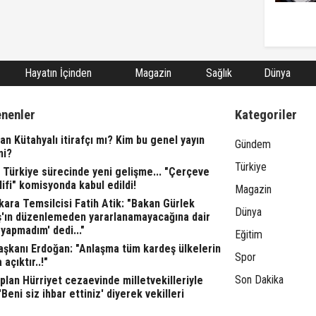
Hayatın İçinden
Magazin
Sağlık
Dünya
enenler
Kategoriler
n Kütahyalı itirafçı mı? Kim bu genel yayın
Gündem
ni?
Türkiye
 Türkiye sürecinde yeni gelişme... "Çerçeve
ifi" komisyonda kabul edildi!
Magazin
ara Temsilcisi Fatih Atik: "Bakan Gürlek
Dünya
ş'ın düzenlemeden yararlanamayacağına dair
yapmadım' dedi..."
Eğitim
şkanı Erdoğan: "Anlaşma tüm kardeş ülkelerin
Spor
 açıktır..!"
Son Dakika
lan Hürriyet cezaevinde milletvekilleriyle
"'Beni siz ihbar ettiniz' diyerek vekilleri