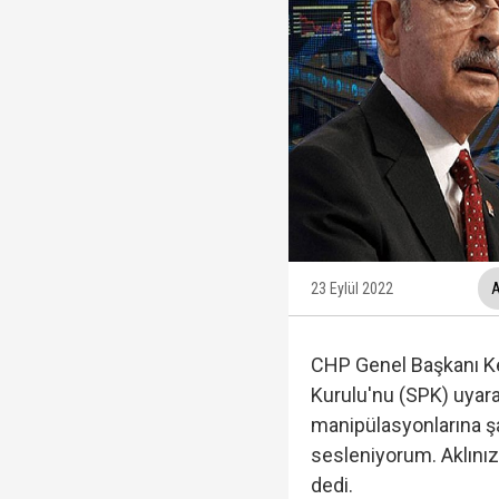
Fatma Kaplan Hürriyet c
Ülkü Hilal Çiftçi'nin a
YSK, YENİ Parti kararı
23 Eylül 2022
A
Kuşadası Belediyesi'ne
CHP Genel Başkanı Ke
Kurulu'nu (SPK) uyara
manipülasyonlarına ş
sesleniyorum. Aklınızı
Protesto oylar araştı
dedi.