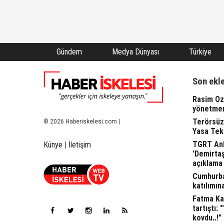
Gündem
Medya Dünyası
Türkiye
Son ekl
Rasim Oza
yönetme
Terörsüz
© 2026 Haberiskelesi.com |
Yasa Tekl
TGRT Ank
Künye
|
İletişim
'Demirta
açıklama 
Cumhurba
katılımına
Fatma Kap
tartıştı: 
kovdu..!"