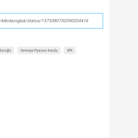
om/kilicdarogluk/status/1573380730390204416
daroğlu
Sermaye Piyasası Kurulu
SPK