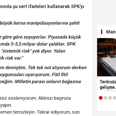
mında şu sert ifadeleri kullanarak SPK'yı
yi Hür Ağbaba tutuklandı...
n büyük borsa manipülasyonlarına şahit
Manş
z göre göre soyuyorlar. Piyasada küçük
amda 5-5,5 milyar dolar çaldılar. SPK
itirafçı mı? Kim bu genel yayın yönetmeni?
 "sistemik risk" yok diyor. Yalan
k risk var."
um demiştim. Tek tek not alıyorum derken
guncuları uyarıyorum. Fitil fitil
ceğim. Milletin parası onların boğazına
Terörsüz
gelişme.
Teklifi"
ez sesleniyorum. Aklınızı başınıza
edildi!
 yapın.
 hemen temizleyin. Tekrar ediyorum, son