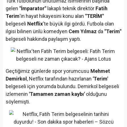
Türk futbolunun unutulmaz isimlerinin başında
gelen
"İmparator"
lakaplı teknik direktör
Fatih
Terim
'in hayat hikayesini konu alan
"TERİM"
belgeseli
Netflix
'te büyük ilgi gördü. Futbola olan
ilgisi bilinen ünlü komedyen
Cem Yılmaz
da
"Terim"
belgeseli hakkında paylaşım yaptı.
Geçtiğimiz günlerde spor yorumcusu
Mehmet
Demirkol
, Netflix tarafından hazırlanan
'Terim'
belgeseli için yorumda bulundu. Demirkol belgeseli
izlemenin
'Tamamen zaman kaybı'
olduğunu
söylemişti.