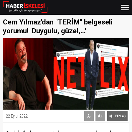
Cem Yılmaz'dan "TERİM" belgeseli
yorumu! 'Duygulu, güzel,...'
A+
22 Eylül 2022
A-
PAYLAŞ