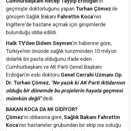
Cumhurbaşkanı Recep Tayyip Erdoğan
'ın
geçmişte doktorluğunu yapan
Turhan Çömez
ile
görüşen Sağlık Bakanı
Fahrettin Koca
'nın
İngiltere'de hastane açmak için girişimlerde
bulunduğu iddia edildi.
Halk TV'den Didem Seymen
'in haberine göre,
Türkiye’nin önünde sağlık turizminden 10 milyon
dolarlık bir pasta olduğunu ifade eden
Cumhurbaşkanı ve AK Parti Genel Başkanı
Erdoğan'ın eski doktoru
Genel Cerrahi Uzmanı Op.
Dr. Turhan Çömez
,
"Ne yazık ki AK Parti iktidarının
olduğu bir dönemde bu projelerin hayata geçmesi
mümkün değil"
dedi.
BAKAN KOCA DA MI GİDİYOR?
Çömez
'in iddiasına göre,
Sağlık Bakanı Fahrettin
Koca
'nın hastaneler grubundan bir ekip ise soluğu