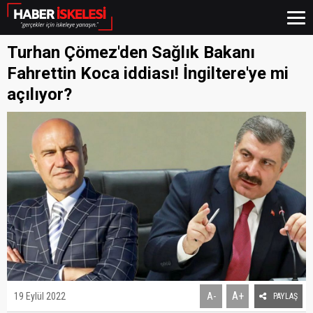
Turhan Çömez'den Sağlık Bakanı
Fahrettin Koca iddiası! İngiltere'ye mi
açılıyor?
A+
19 Eylül 2022
A-
PAYLAŞ