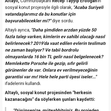
Altaylı,
Cumhurbaşkanı
Recep Tayyip Erdoğan'
ın
sosyal konut projesiyle ilgili olarak,
"Acaba Suriyeli
vatandaşlarımız da bu konutlar için
başvurabilecekler mi?"
diye sordu.
Altaylı ayrıca,
"Daha şimdiden arzdan yüzde 50
fazla talep varken, kimlerin ev sahibi olacağı nasıl
belirlenecek? 2019’da vaat edilen evlerin teslimatı
ne zaman başlıyor? Ve tabii bordrolu
olmayanlarda 16 bin TL gelir nasıl belgelenecek?
Memlekette Porsche ile gezip, sıfır gelirli
görünenler de var. Onlara ev verilmeyeceğinin
garantisi var mı! Hele hele parti üyesi iseler..."
ifadelerini kullandı.
Altaylı, sosyal konut projesinden "herkesin
kazanacağını" da söylerken şunları kaydetti:
"Düşünsenize, müteahhitsiniz. Bu projeden