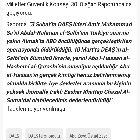
Milletler Güvenlik Konseyi 30. Olağan Raporunda da
geçiyordu.
Raporda,
“3 Şubat’ta DAEŞ lideri Amir Muhammad
Sa’id Abdal-Rahman al-Salbi’nin Türkiye sınırına
yakın Atmah’ta ABD öncülüğünde gerçekleştirilen
operasyonda öldürüldüğü; 10 Mart’ta DEAŞ’ın al-
Salbi’nin ölümünü ikrarla, yerini Abu l-Hassan al-
Hashemi al-Qurashi’nin alacağını açıkladığı; Abu
al-Hassan’ın gerçek kimliği henüz belirlenmemiş
olmakla birlikte, üye devletler arasında bu kişinin
yüksek ihtimalle Iraklı Bashar Khattap Ghazal Al-
Sumaidai olabileceğinin değerlendirildiği”
ifadelerine yer verilmişti.
DAEŞ
DAEŞ terör örgütü
Abu Zeyd/Üstad Zeyd