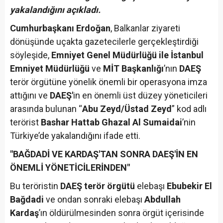
yakalandığını açıkladı.
Cumhurbaşkanı Erdoğan
, Balkanlar ziyareti
dönüşünde uçakta gazetecilerle gerçekleştirdiği
söyleşide,
Emniyet Genel Müdürlüğü ile İstanbul
Emniyet Müdürlüğü
ve
MİT Başkanlığı
’nın
DAEŞ
terör örgütüne yönelik önemli bir operasyona imza
attığını ve
DAEŞ'
in en önemli üst düzey yöneticileri
arasında bulunan “
Abu Zeyd/Üstad Zeyd
” kod adlı
terörist
Bashar Hattab Ghazal Al Sumaidai
’nin
Türkiye’de yakalandığını ifade etti.
"BAĞDADİ VE KARDAŞ'TAN SONRA DAEŞ'İN EN
ÖNEMLİ YÖNETİCİLERİNDEN"
Bu teröristin
DAEŞ terör örgütü
elebaşı
Ebubekir El
Bağdadi
ve ondan sonraki elebaşı
Abdullah
Kardaş
’ın öldürülmesinden sonra örgüt içerisinde