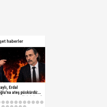
et haberler
aylı, Erdal
ğlu'na ateş püskürdü:
z kamu görevlisisiniz..!"