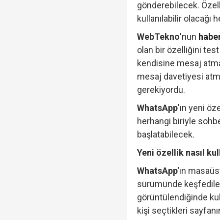
gönderebilecek. Özell
kullanılabilir olacağı 
WebTekno
'nun
habe
olan bir özelliğini te
kendisine mesaj atma
mesaj davetiyesi atma
gerekiyordu.
WhatsApp
'ın yeni öz
herhangi biriyle sohbe
başlatabilecek.
Yeni özellik nasıl ku
WhatsApp
’ın masaü
sürümünde keşfedilen 
görüntülendiğinde kull
kişi seçtikleri sayfan