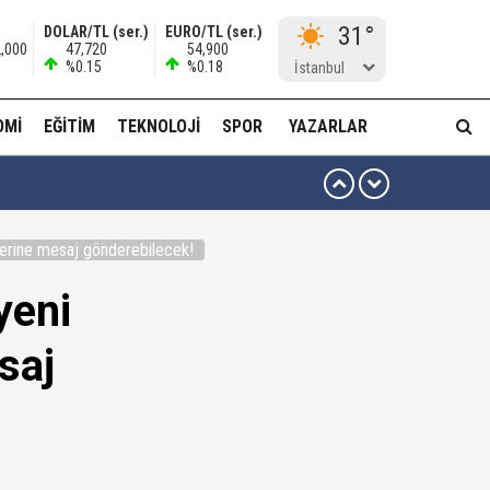
31°
DOLAR/TL (ser.)
EURO/TL (ser.)
2,000
47,720
54,900
%0.15
%0.18
İstanbul
OMI
EĞITIM
TEKNOLOJI
SPOR
YAZARLAR
 ben oradan alırım…'
ndilerine mesaj gönderebilecek!
ha düzenli para göndermiş!
yeni
idam edilmeye razıyım'
esaj
ı...
muda..!"