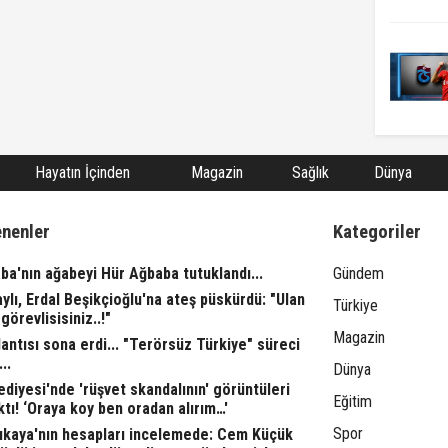
Hayatın İçinden
Magazin
Sağlık
Dünya
enenler
Kategoriler
ba'nın ağabeyi Hür Ağbaba tutuklandı...
Gündem
aylı, Erdal Beşikçioğlu'na ateş püskürdü: "Ulan
Türkiye
görevlisisiniz..!"
Magazin
ntısı sona erdi... "Terörsüz Türkiye" süreci
..
Dünya
ediyesi'nde 'rüşvet skandalının' görüntüleri
Eğitim
ktı! ‘Oraya koy ben oradan alırım…'
Spor
rıkaya'nın hesapları incelemede: Cem Küçük