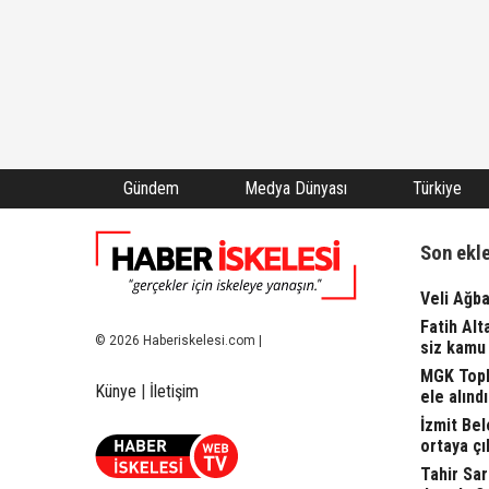
Gündem
Medya Dünyası
Türkiye
Son ekl
Veli Ağba
Fatih Alt
© 2026 Haberiskelesi.com |
siz kamu 
MGK Topla
Künye
|
İletişim
ele alındı.
İzmit Bel
ortaya çı
Tahir Sa