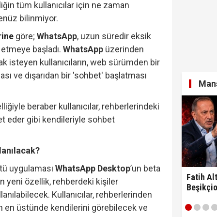
iğin tüm kullanıcılar için ne zaman
henüz bilinmiyor.
rine
göre;
WhatsApp
, uzun süredir eksik
st etmeye başladı.
WhatsApp
üzerinden
k isteyen kullanıcıların, web sürümden bir
sı ve dışarıdan bir 'sohbet' başlatması
Manş
elliğiyle beraber kullanıcılar, rehberlerindeki
t eder gibi kendileriyle sohbet
llanılacak?
stü uygulaması
WhatsApp Desktop
’un beta
Fatih Alt
yeni özellik, rehberdeki kişiler
Beşikçio
anılabilecek. Kullanıcılar, rehberlerinden
"Ulan si
ın en üstünde kendilerini görebilecek ve