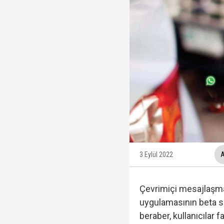
Trabzonspor, KAP'a bi
İzmir Büyükşehir Bele
Ünlüler soruşturmasın
Veli Ağbaba'nın ağabe
3 Eylül 2022
A
Çevrimiçi mesajlaşm
uygulamasının beta s
beraber, kullanıcılar 