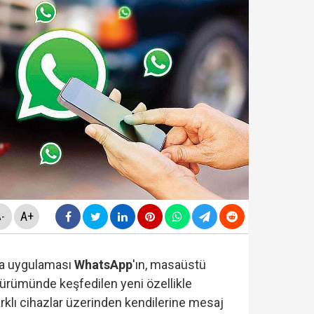
ldirdi... Mohamed Salah'ta mutlu son!
diyesi'nde "yolsuzluk" soruşturması... Veli Ağbaba'nın
da yeni skandal... Telefonundan mide bulandıran yazışm
yi Hür Ağbaba tutuklandı...
A+
-
a uygulaması
WhatsApp
'ın, masaüstü
ürümünde keşfedilen yeni özellikle
farklı cihazlar üzerinden kendilerine mesaj