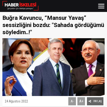
Buğra Kavuncu, “Mansur Yavaş”
sessizliğini bozdu: "Sahada gördüğümü
söyledim..!"
A+
24 Ağustos 2022
A-
PAYLAŞ