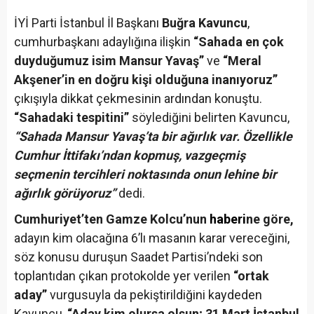
İYİ Parti İstanbul İl Başkanı
Buğra Kavuncu
,
cumhurbaşkanı adaylığına ilişkin
“Sahada en çok
duyduğumuz isim Mansur Yavaş”
ve
“Meral
Akşener’in en doğru kişi olduğuna inanıyoruz”
çıkışıyla dikkat çekmesinin ardından konuştu.
“Sahadaki tespitini”
söylediğini belirten Kavuncu,
“Sahada Mansur Yavaş’ta bir ağırlık var. Özellikle
Cumhur İttifakı’ndan kopmuş, vazgeçmiş
seçmenin tercihleri noktasında onun lehine bir
ağırlık görüyoruz”
dedi.
Cumhuriyet’ten Gamze Kolcu’nun
haberi
ne göre,
adayın kim olacağına 6’lı masanın karar vereceğini,
söz konusu duruşun Saadet Partisi’ndeki son
toplantıdan çıkan protokolde yer verilen
“ortak
aday”
vurgusuyla da pekiştirildiğini kaydeden
Kavuncu,
“Aday kim olursa olsun; 31 Mart İstanbul