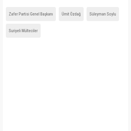
Zafer Partisi Genel Başkanı
Ümit Özdağ
Süleyman Soylu
Suriyeli Mülteciler