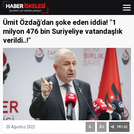
Ümit Özdağ'dan şoke eden iddia! "1
milyon 476 bin Suriyeliye vatandaşlık
verildi..!"
A+
20 Ağustos 2022
A-
PAYLAŞ