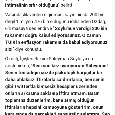
ihtimalinin sıfır olduğunu
" belirtti.
Vatandaşlık verilen sığınmacı sayısının da 200 bin
değil 1 milyon 476 bin olduğunu iddia eden Özdağ,
6'lı masaya seslendi ve "
Soylu'nun verdiği 200 bin
rakamını doğru kabul ediyorusunuz. O zaman
TÜİK'in enflasyon rakamını da kabul ediyorsunuz
siz!
" diye konuştu.
Özdağ, İçişleri Bakanı Süleyman Soylu'ya da
seslenirken, "
Seni son kez uyarıyorum Süleyman!
Senin fonladığın sözde psikolojik harpçılar bir
daha ahlaksız iftiralarla saldırırlarsa, ben senin
gibi Twitter'da kimsesiz hesaplar üzerinden
onların arkasına saklanıp iftira atmam. Basın
toplantısı düzenlerim, bana atmış olduğun
iftiraların hepsini kamuoyuna gösteririm, onun
karşısında da gerçekleri sansürsüz anlatırım. Sen