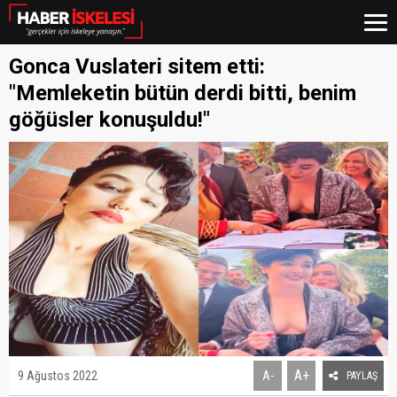
Gonca Vuslateri sitem etti:
"Memleketin bütün derdi bitti, benim
göğüsler konuşuldu!"
A+
9 Ağustos 2022
A-
PAYLAŞ