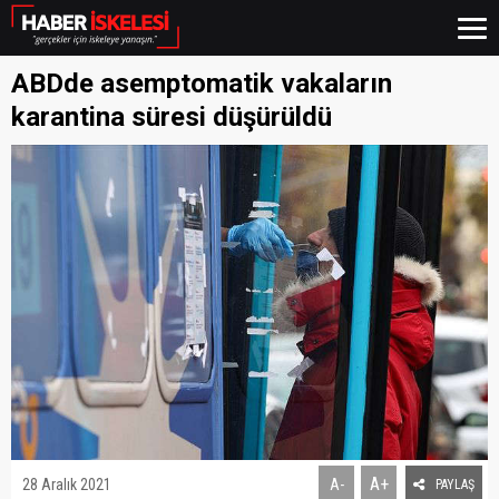
ABDde asemptomatik vakaların
karantina süresi düşürüldü
A+
28 Aralık 2021
A-
PAYLAŞ