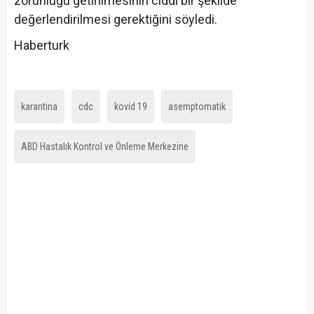
zorunluğu getirilmesinin ciddi bir şekilde
değerlendirilmesi gerektiğini söyledi.
Haberturk
karantina
cdc
kovid 19
asemptomatik
ABD Hastalık Kontrol ve Önleme Merkezine