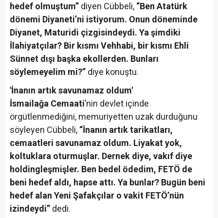
hedef olmuştum”
diyen Cübbeli,
“Ben Atatürk
dönemi Diyaneti’ni istiyorum. Onun döneminde
Diyanet, Maturidi çizgisindeydi. Ya şimdiki
İlahiyatçılar? Bir kısmı Vehhabi, bir kısmı Ehli
Sünnet dışı başka ekollerden. Bunları
söylemeyelim mi?”
diye konuştu.
'İnanın artık savunamaz oldum'
İsmailağa Cemaati
’nin devlet içinde
örgütlenmediğini, memuriyetten uzak durduğunu
söyleyen Cübbeli,
“İnanın artık tarikatları,
cemaatleri savunamaz oldum. Liyakat yok,
koltuklara oturmuşlar. Dernek diye, vakıf diye
holdingleşmişler. Ben bedel ödedim, FETÖ de
beni hedef aldı, hapse attı. Ya bunlar? Bugün beni
hedef alan Yeni Şafakçılar o vakit FETÖ’nün
izindeydi”
dedi.