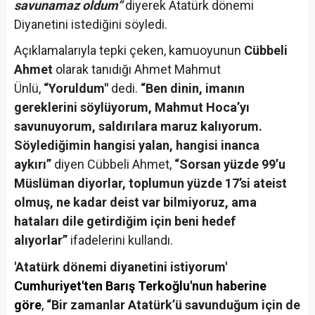
savunamaz oldum”
diyerek Atatürk dönemi
Diyanetini istediğini söyledi.
Açıklamalarıyla tepki çeken, kamuoyunun
Cübbeli
Ahmet
olarak tanıdığı Ahmet Mahmut
Ünlü,
“Yoruldum"
dedi.
“Ben dinin, imanın
gereklerini söylüyorum, Mahmut Hoca’yı
savunuyorum, saldırılara maruz kalıyorum.
Söylediğimin hangisi yalan, hangisi inanca
aykırı”
diyen Cübbeli Ahmet,
“Sorsan yüzde 99’u
Müslüman diyorlar, toplumun yüzde 17’si ateist
olmuş, ne kadar deist var bilmiyoruz, ama
hataları dile getirdiğim için beni hedef
alıyorlar”
ifadelerini kullandı.
'Atatürk dönemi diyanetini istiyorum'
Cumhuriyet'ten Barış Terkoğlu'nun haberine
göre
,
“Bir zamanlar Atatürk’ü savunduğum için de