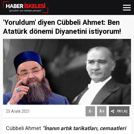
'Yoruldum' diyen Cübbeli Ahmet: Ben
Atatürk dönemi Diyanetini istiyorum!
A+
25 Aralık 2021
A-
PAYLAŞ
Cübbeli Ahmet
“İnanın artık tarikatları, cemaatleri