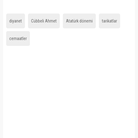
diyanet
Cübbeli Ahmet
Atatürk dönemi
tarikatlar
cemaatler