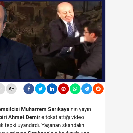
ldirdi... Mohamed Salah'ta mutlu son!
diyesi'nde "yolsuzluk" soruşturması... Veli Ağbaba'nın
da yeni skandal... Telefonundan mide bulandıran yazışm
yi Hür Ağbaba tutuklandı...
A+
-
emsilcisi Muharrem Sarıkaya
'nın yayın
iri Ahmet Demir
'e tokat attığı video
 tepki uyandırdı. Yaşanan skandalın