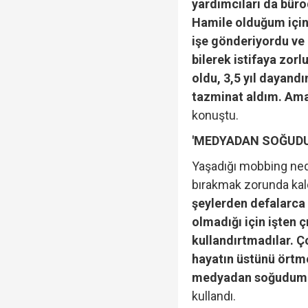
yardımcıları da büro
Hamile olduğum için
işe gönderiyordu ve
bilerek istifaya zor
oldu, 3,5 yıl dayand
tazminat aldım. Ama
konuştu.
'MEDYADAN SOĞUDU
Yaşadığı mobbing ne
bırakmak zorunda kaldı
şeylerden defalarca
olmadığı için işten 
kullandırtmadılar. Ço
hayatın üstünü örtme
medyadan soğudum v
kullandı.