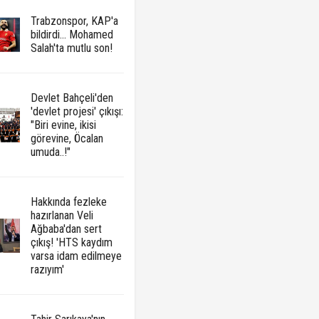
Trabzonspor, KAP'a
bildirdi... Mohamed
Salah'ta mutlu son!
Devlet Bahçeli'den
'devlet projesi' çıkışı:
"Biri evine, ikisi
görevine, Öcalan
umuda..!"
Hakkında fezleke
hazırlanan Veli
Ağbaba'dan sert
çıkış! 'HTS kaydım
varsa idam edilmeye
razıyım'