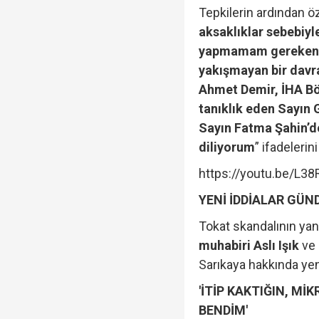
Tepkilerin ardından ö
aksaklıklar sebebiyl
yapmamam gereken, 
yakışmayan bir dav
Ahmet Demir, İHA Bö
tanıklık eden Sayın
Sayın Fatma Şahin’
diliyorum
” ifadelerini
https://youtu.be/L
YENİ İDDİALAR GÜN
Tokat skandalının yan
muhabiri Aslı Işık
ve
Sarıkaya hakkında yen
'İTİP KAKTIĞIN, M
BENDİM'