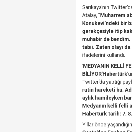
Sarıkaya’nın Twitter’d
Atalay, “
Muharrem abi
Konukevi’ndeki bir 
gerekçesiyle itip ka
muhabir de bendim. 
tabii. Zaten olayı d
ifadelerini kullandı.
'MEDYANIN KELLİ FE
BİLİYOR'
Habertürk
’
Twitter’da yaptığı pay
rutin hareketi bu. Ad
aylık hamileyken ba
Medyanın kelli felli a
Habertürk tarih: 7. 
Yıllar önce yaşandığın