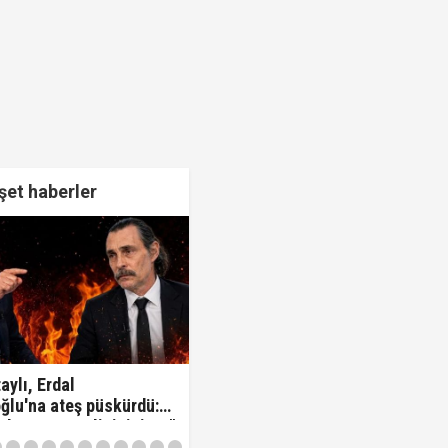
et haberler
aylı, Erdal
ğlu'na ateş püskürdü:
z kamu görevlisisiniz..!"