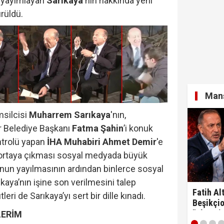
ı yayımlayan
Sarıkaya
'nın hakkında yeni
ürüldü.
Manş
silcisi
Muharrem Sarıkaya
'nın,
r Belediye Başkanı
Fatma Şahin
’i konuk
ntrolü yapan
İHA Muhabiri Ahmet Demir
'e
n ortaya çıkması sosyal medyada büyük
onun yayılmasının ardından binlerce sosyal
kaya’nın işine son verilmesini talep
Fatih Alt
ri de Sarıkaya’yı sert bir dille kınadı.
Beşikçio
"Ulan si
LERİM