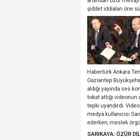
ardından özür mesaj
şiddet iddiaları öne s
Habertürk Ankara Tem
Gaziantep Büyükşehi
aldığı yayında ses ko
tokat attığı videonu
tepki uyandırdı. Vide
medya kullanıcısı Sarı
ederken, meslek örgütle
SARIKAYA: ÖZÜR Dİ