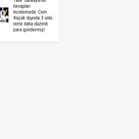
Tahir Sarıkaya'nın
hesapları
incelemede: Cem
Küçük dışında 3 ünlü
isme daha düzenli
para göndermiş!