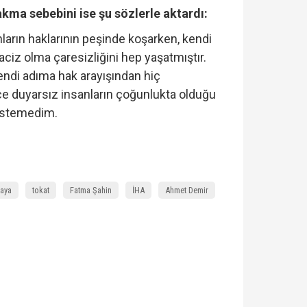
rakma sebebini ise şu sözlerle aktardı:
arın haklarının peşinde koşarken, kendi
aciz olma çaresizliğini hep yaşatmıştır.
kendi adıma hak arayışından hiç
 duyarsız insanların çoğunlukta olduğu
istemedim.
kaya
tokat
Fatma Şahin
İHA
Ahmet Demir