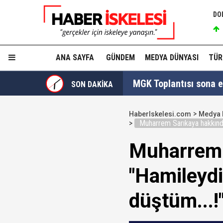
DO
ANA SAYFA
GÜNDEM
MEDYA DÜNYASI
TÜR
MGK Toplantısı sona erd
SON DAKİKA
İzmit Belediyesi'nde '
HaberIskelesi.com
Medya 
Muharrem Sarıkaya hakkında 
Tahir Sarıkaya'nın he
Muharrem S
Hakkında fezleke hazı
"Hamileydi
Hangi suçlar kapsam dı
düştüm...!
Devlet Bahçeli'den 'dev