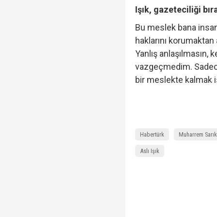
Işık, gazeteciliği bı
Bu meslek bana insanl
haklarını korumaktan 
Yanlış anlaşılmasın, 
vazgeçmedim. Sadece
bir meslekte kalmak 
Habertürk
Muharrem Sarı
Aslı Işık