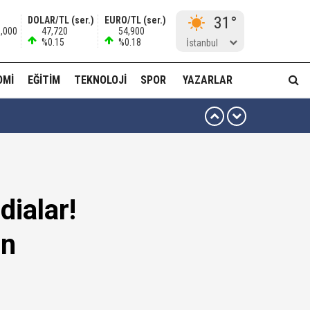
31°
DOLAR/TL (ser.)
EURO/TL (ser.)
6,000
47,720
54,900
%0.15
%0.18
İstanbul
OMI
EĞITIM
TEKNOLOJI
SPOR
YAZARLAR
 ben oradan alırım…'
ha düzenli para göndermiş!
ialar!
idam edilmeye razıyım'
en
ı...
muda..!"