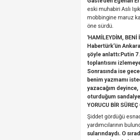
Gaste'den Egehan Er
eski muhabiri Aslı Iş
mobbingine maruz kal
öne sürdü.
'HAMİLEYDİM, BENİ
Habertürk’ün Ankara
şöyle anlattı:
Putin 7
toplantısını izlemey
Sonrasında ise gece 
benim yazmamı istedi
yazacağım deyince, 
oturduğum sandalye
YORUCU BİR SÜREÇ 
Şiddet gördüğü esnad
yardımcılarının bulund
sularındaydı. O sıra