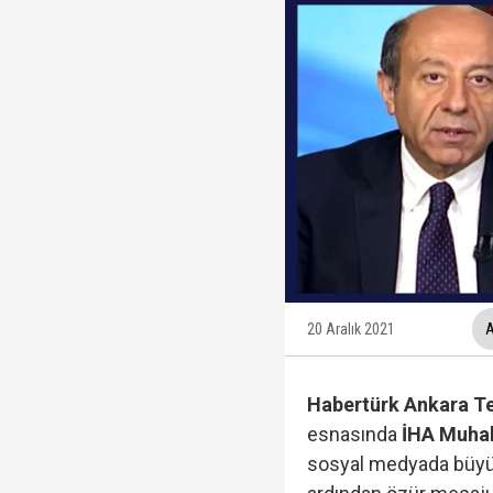
Trabzonspor, KAP'a bi
İzmir Büyükşehir Bele
Ünlüler soruşturmasın
Veli Ağbaba'nın ağabe
20 Aralık 2021
A
Habertürk Ankara T
esnasında
İHA Muhab
sosyal medyada büyük