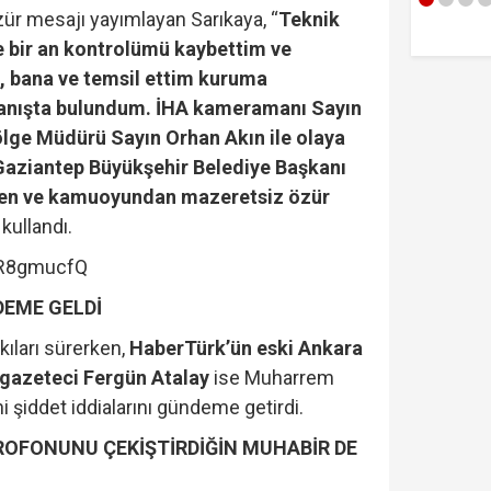
zür mesajı yayımlayan Sarıkaya, “
Teknik
e bir an kontrolümü kaybettim ve
bana ve temsil ettim kuruma
ranışta bulundum. İHA kameramanı Sayın
lge Müdürü Sayın Orhan Akın ile olaya
 Gaziantep Büyükşehir Belediye Başkanı
den ve kamuoyundan mazeretsiz özür
 kullandı.
38R8gmucfQ
DEME GELDİ
kıları sürerken,
HaberTürk’ün eski Ankara
gazeteci Fergün Atalay
ise Muharrem
i şiddet iddialarını gündeme getirdi.
İKROFONUNU ÇEKİŞTİRDİĞİN MUHABİR DE