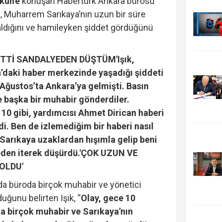
kün'e
konuşan Habertürk Ankara bürosu
ık, Muharrem Sarıkaya’nın uzun bir süre
dığını ve hamileyken şiddet gördüğünü
 İTTİ SANDALYEDEN DÜŞTÜM'
Işık,
’daki haber merkezinde yaşadığı şiddeti
 Ağustos’ta Ankara’ya gelmişti. Basın
e başka bir muhabir gönderdiler.
10 gibi, yardımcısı Ahmet Dirican haberi
. Ben de izlemediğim bir haberi nasıl
Sarıkaya uzaklardan hışımla gelip beni
den iterek düşürdü.
'ÇOK UZUN VE
OLDU'
a büroda birçok muhabir ve yönetici
uğunu belirten Işık, “
Olay, gece 10
da birçok muhabir ve Sarıkaya'nın