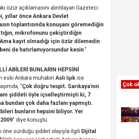
aki özür açıklamasını alıntılayan Gazeteci
, yıllar önce Ankara Devlet
basın toplantısında konuşanı göremediğin
ktığın, mikrofonunu çekiştirdiğin
Ama kayıt olmadığı için özür dilemedin
a beni de hatırlamıyorsundur kesin
.”
LLİ ABİLERİ BUNLARIN HEPSİNİ
ün eski Ankara muhabiri
Aslı Işık
ise
Çok o
laşımda, “
Çok doğru tespit. Sarıkaya'nın
am şiddeti öyle içselleştirmişti ki, 7
na bundan çok daha fazlanı yapmıştı.
bileri bunların hepsini biliyor. Yer
8.2009
” diye konuştu.
ı öne sürdüğü şiddet olayıyla ilgili
Dijital