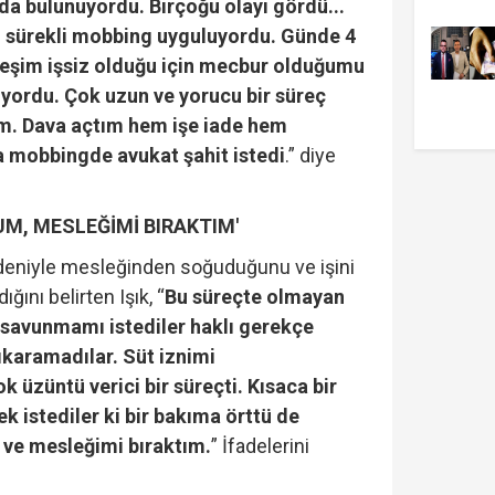
da bulunuyordu. Birçoğu olayı gördü...
 sürekli mobbing uyguluyordu. Günde 4
 eşim işsiz olduğu için mecbur olduğumu
luyordu. Çok uzun ve yorucu bir süreç
ım. Dava açtım hem işe iade hem
 mobbingde avukat şahit istedi
.” diye
M, MESLEĞİMİ BIRAKTIM'
deniyle mesleğinden soğuduğunu ve işini
ğını belirten Işık, “
Bu süreçte olmayan
 savunmamı istediler haklı gerekçe
çıkaramadılar. Süt iznimi
k üzüntü verici bir süreçti. Kısaca bir
k istediler ki bir bakıma örttü de
e mesleğimi bıraktım.
” İfadelerini