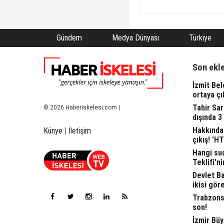
Gündem
Medya Dünyası
Türkiye
Son ekl
İzmit Bel
ortaya çı
Tahir Sa
© 2026 Haberiskelesi.com |
dışında 3
Hakkında 
Künye
|
İletişim
çıkış! 'H
Hangi suç
Teklifi'ni
Devlet Bah
ikisi gör
Trabzonsp
son!
İzmir Büy