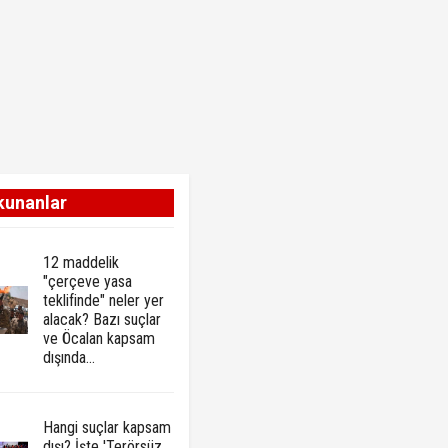
kunanlar
12 maddelik
"çerçeve yasa
teklifinde" neler yer
alacak? Bazı suçlar
ve Öcalan kapsam
dışında…
Hangi suçlar kapsam
dışı? İşte 'Terörsüz