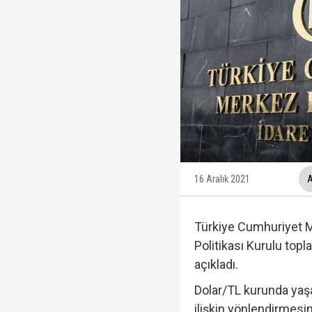
İzmit Belediyesi'nde '
Tahir Sarıkaya'nın he
Hakkında fezleke hazı
16 Aralık 2021
A
Hangi suçlar kapsam dı
Türkiye Cumhuriyet M
Politikası Kurulu topla
açıkladı.
Dolar/TL kurunda yaşa
Devlet Bahçeli'den 'dev
ilişkin yönlendirmesi