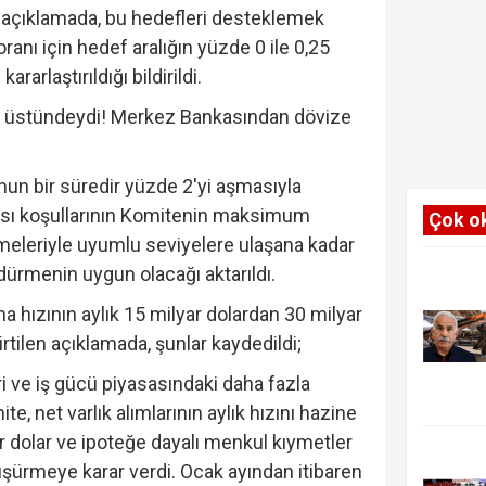
 açıklamada, bu hedefleri desteklemek
ranı için hedef aralığın yüzde 0 ile 0,25
rarlaştırıldığı bildirildi.
ın üstündeydi! Merkez Bankasından dövize
un bir süredir yüzde 2'yi aşmasıyla
sası koşullarının Komitenin maksimum
Çok o
meleriyle uyumlu seviyelere ulaşana kadar
rdürmenin uygun olacağı aktarıldı.
tma hızının aylık 15 milyar dolardan 30 milyar
irtilen açıklamada, şunlar kaydedildi;
i ve iş gücü piyasasındaki daha fazla
te, net varlık alımlarının aylık hızını hazine
yar dolar ve ipoteğe dayalı menkul kıymetler
düşürmeye karar verdi. Ocak ayından itibaren