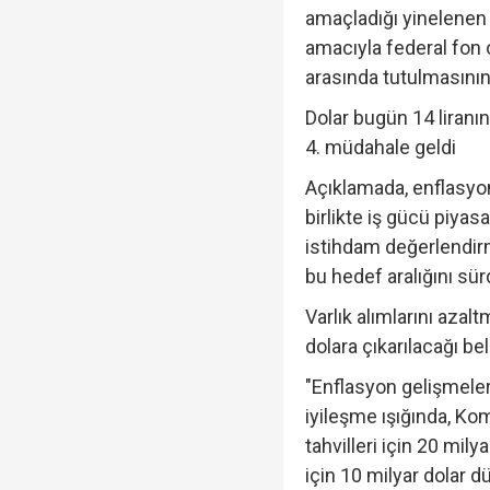
amaçladığı yinelenen
amacıyla federal fon o
arasında tutulmasının ka
Dolar bugün 14 liran
4. müdahale geldi
Açıklamada, enflasyon
birlikte iş gücü piya
istihdam değerlendir
bu hedef aralığını sü
Varlık alımlarını azal
dolara çıkarılacağı bel
"Enflasyon gelişmeler
iyileşme ışığında, Komi
tahvilleri için 20 mil
için 10 milyar dolar 