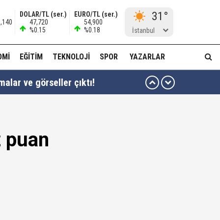
31°
DOLAR/TL (ser.)
EURO/TL (ser.)
8,140
47,720
54,900
%0.15
%0.18
İstanbul
OMI
EĞITIM
TEKNOLOJI
SPOR
YAZARLAR
alar ve görseller çıktı!
z puan
lan kapsam dışında…