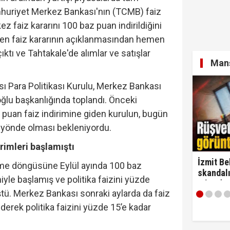
mhuriyet Merkez Bankası'nın (TCMB) faiz
ez faiz kararını 100 baz puan indirildiğini
ldirdi... Mohamed Salah'ta mutlu son!
'den faiz kararının açıklanmasından hemen
ıktı ve Tahtakale'de alımlar ve satışlar
Manş
 Para Politikası Kurulu, Merkez Bankası
diyesi'nde "yolsuzluk" soruşturması... Veli Ağbaba'nın
ğlu başkanlığında toplandı. Önceki
 puan faiz indirimine giden kurulun, bugün
nı yönde olması bekleniyordu.
irimleri başlamıştı
İzmit Be
e döngüsüne Eylül ayında 100 baz
skandalı
miyle başlamış ve politika faizini yüzde
çıktı! ‘
tü. Merkez Bankası sonraki aylarda da faiz
alırım…'
derek politika faizini yüzde 15’e kadar