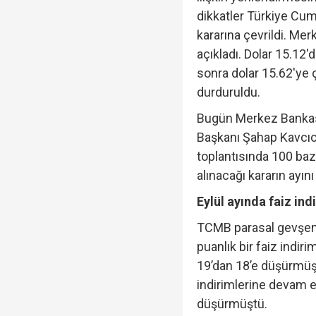
dikkatler Türkiye Cu
kararına çevrildi. Merk
Trabzonspor, KAP'a bi
açıkladı. Dolar 15.12
sonra dolar 15.62'ye ç
durduruldu.
Bugün Merkez Bankası
İzmir Büyükşehir Bele
Başkanı Şahap Kavcıo
toplantısında 100 baz
alınacağı kararın ayı
Eylül ayında faiz ind
TCMB parasal gevşem
puanlık bir faiz indiri
19’dan 18’e düşürmüş
indirimlerine devam e
düşürmüştü.