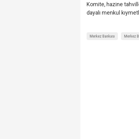
Komite, hazine tahvill
dayalı menkul kıymetle
Merkez Bankası
Merkez Ba