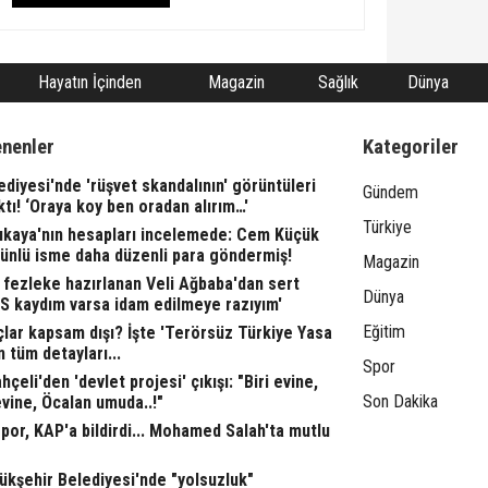
Hayatın İçinden
Magazin
Sağlık
Dünya
enenler
Kategoriler
ediyesi'nde 'rüşvet skandalının' görüntüleri
Gündem
ktı! ‘Oraya koy ben oradan alırım…'
Türkiye
rıkaya'nın hesapları incelemede: Cem Küçük
 ünlü isme daha düzenli para göndermiş!
Magazin
fezleke hazırlanan Veli Ağbaba'dan sert
Dünya
TS kaydım varsa idam edilmeye razıyım'
Eğitim
lar kapsam dışı? İşte 'Terörsüz Türkiye Yasa
n tüm detayları...
Spor
çeli'den 'devlet projesi' çıkışı: "Biri evine,
Son Dakika
evine, Öcalan umuda..!"
or, KAP'a bildirdi... Mohamed Salah'ta mutlu
ükşehir Belediyesi'nde "yolsuzluk"