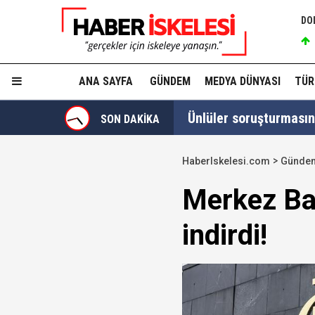
DO
ANA SAYFA
GÜNDEM
MEDYA DÜNYASI
TÜR
Ünlüler soruşturmasın
SON DAKİKA
HaberIskelesi.com
Günde
Yükseliş üst üste 3. gü
Merkez Ban
indirdi!
12 maddelik "çerçeve 