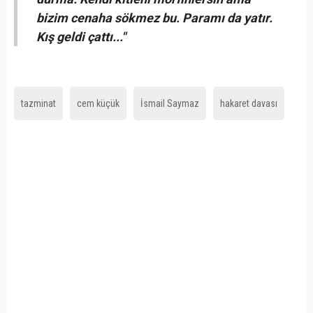
bizim cenaha sökmez bu.
Paramı da yatır.
Kış geldi çattı..."
tazminat
cem küçük
İsmail Saymaz
hakaret davası