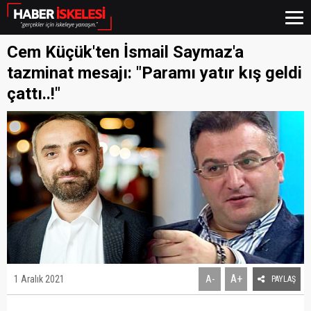
Cem Küçük'ten İsmail Saymaz'a
tazminat mesajı: "Paramı yatır kış geldi
çattı..!"
A+
1 Aralık 2021
A-
PAYLAŞ