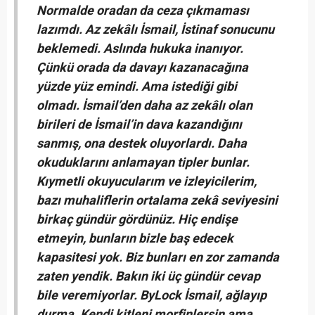
Normalde oradan da ceza çıkmaması
lazımdı.
Az zekâlı İsmail, İstinaf sonucunu
beklemedi. Aslında hukuka inanıyor.
Çünkü orada da davayı kazanacağına
yüzde yüz emindi. Ama istediği gibi
olmadı.
İsmail’den daha az zekâlı olan
birileri de İsmail’in dava kazandığını
sanmış, ona destek oluyorlardı. Daha
okuduklarını anlamayan tipler bunlar.
Kıymetli okuyucularım ve izleyicilerim,
bazı muhaliflerin ortalama zekâ seviyesini
birkaç gündür gördünüz. Hiç endişe
etmeyin, bunların bizle baş edecek
kapasitesi yok. Biz bunları en zor zamanda
zaten yendik. Bakın iki üç gündür cevap
bile veremiyorlar.
ByLock İsmail, ağlayıp
durma. Kendi kitleni morfinlersin ama