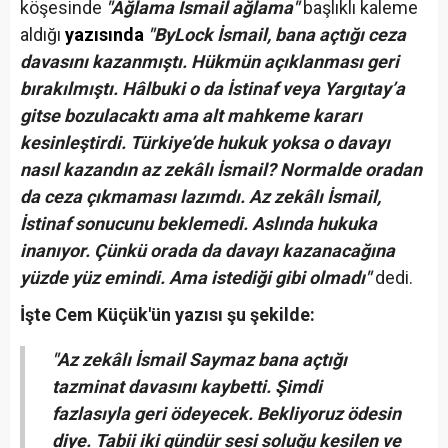
köşesinde
"Ağlama İsmail ağlama"
başlıklı kaleme
aldığı
yazısında
"ByLock İsmail, bana açtığı ceza
davasını kazanmıştı. Hükmün açıklanması geri
bırakılmıştı. Hâlbuki o da İstinaf veya Yargıtay’a
gitse bozulacaktı ama alt mahkeme kararı
kesinleştirdi. Türkiye’de hukuk yoksa o davayı
nasıl kazandın az zekâlı İsmail? Normalde oradan
da ceza çıkmaması lazımdı. Az zekâlı İsmail,
İstinaf sonucunu beklemedi. Aslında hukuka
inanıyor. Çünkü orada da davayı kazanacağına
yüzde yüz emindi. Ama istediği gibi olmadı"
dedi.
İşte Cem Küçük'ün yazısı şu şekilde:
"Az zekâlı İsmail Saymaz bana açtığı
tazminat davasını kaybetti. Şimdi
fazlasıyla geri ödeyecek. Bekliyoruz ödesin
diye.
Tabii iki gündür sesi soluğu kesilen ve