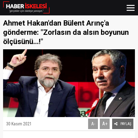
Ahmet Hakan'dan Bülent Arınç'a
gönderme: "Zorlasın da alsın boyunun
ölçüsünü...!"
A+
30 Kasım 2021
A-
PAYLAŞ