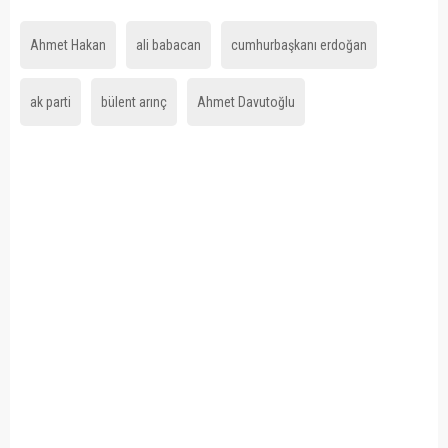
Ahmet Hakan
ali babacan
cumhurbaşkanı erdoğan
ak parti
bülent arınç
Ahmet Davutoğlu