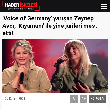
'Voice of Germany' yarışan Zeynep
Avcı, 'Kıyamam' ile yine jürileri mest
etti!
A+
27 Kasım 2021
A-
PAYLAŞ