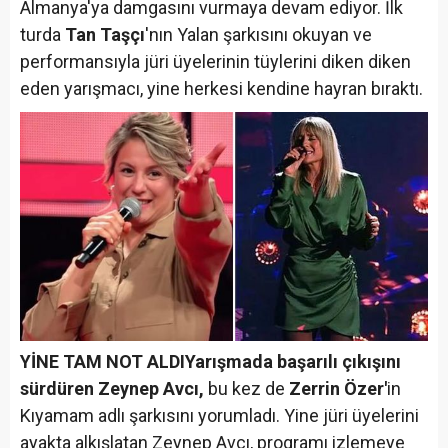
Almanya'ya damgasını vurmaya devam ediyor. İlk
turda
Tan Taşçı
'nın Yalan şarkısını okuyan ve
performansıyla jüri üyelerinin tüylerini diken diken
eden yarışmacı, yine herkesi kendine hayran bıraktı.
YİNE TAM NOT ALDI
Yarışmada başarılı çıkışını
sürdüren Zeynep Avcı,
bu kez de
Zerrin Özer'
in
Kıyamam adlı şarkısını yorumladı. Yine jüri üyelerini
ayakta alkışlatan Zeynep Avcı, programı izlemeye