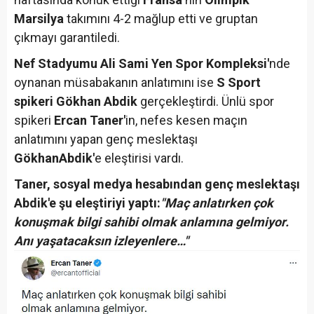
Marsilya
takımını 4-2 mağlup etti ve gruptan
çıkmayı garantiledi.
Nef Stadyumu Ali Sami Yen Spor Kompleksi'
nde
oynanan müsabakanın anlatımını ise
S Sport
spikeri Gökhan Abdik
gerçekleştirdi. Ünlü spor
spikeri
Ercan Taner'
in, nefes kesen maçın
anlatımını yapan genç meslektaşı
Gökhan
Abdik'
e eleştirisi vardı.
Taner, sosyal medya hesabından genç meslektaşı
Abdik'e şu eleştiriyi yaptı:
"Maç anlatırken çok
konuşmak bilgi sahibi olmak anlamına gelmiyor.
Anı yaşatacaksın izleyenlere…"