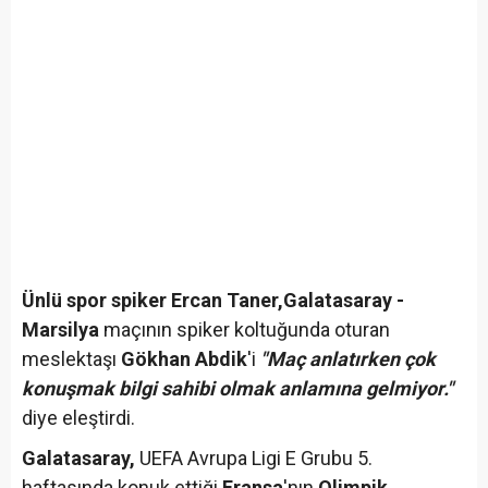
Ünlü spor spiker Ercan Taner,
Galatasaray -
Marsilya
maçının spiker koltuğunda oturan
meslektaşı
Gökhan Abdik
'i
"Maç anlatırken çok
konuşmak bilgi sahibi olmak anlamına gelmiyor."
diye eleştirdi.
Galatasaray,
UEFA Avrupa Ligi E Grubu 5.
haftasında konuk ettiği
Fransa
'nın
Olimpik