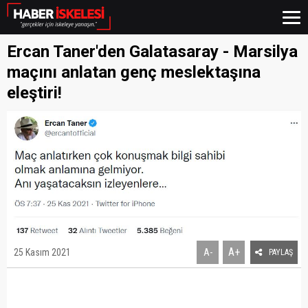
Ercan Taner'den Galatasaray - Marsilya
maçını anlatan genç meslektaşına
eleştiri!
A+
25 Kasım 2021
A-
PAYLAŞ