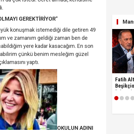
i.
OLMAYI GEREKTİRİYOR"
Manş
yük konuşmak istemediği dile getiren 49
Yaşım ve zamanım geldiği zaman ben de
abildiğim yere kadar kasacağım. En son
rabilirim çünkü benim mesleğim güzel
çıklamasını yaptı.
Fatih Alt
Beşikçio
"Ulan si
OKULUN ADINI