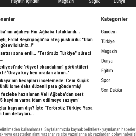
Hayatın İçinden
Magazin
Sağlık
Dünya
enenler
Kategoriler
ba'nın ağabeyi Hür Ağbaba tutuklandı...
Gündem
aylı, Erdal Beşikçioğlu'na ateş püskürdü: "Ulan
Türkiye
görevlisisiniz..!"
Magazin
ntısı sona erdi... "Terörsüz Türkiye" süreci
..
Dünya
ediyesi'nde 'rüşvet skandalının' görüntüleri
Eğitim
ktı! ‘Oraya koy ben oradan alırım…'
Spor
rıkaya'nın hesapları incelemede: Cem Küçük
 ünlü isme daha düzenli para göndermiş!
Son Dakika
fezleke hazırlanan Veli Ağbaba'dan sert
TS kaydım varsa idam edilmeye razıyım'
lar kapsam dışı? İşte 'Terörsüz Türkiye Yasa
n tüm detayları...
lirtilmeden kullanılamaz. Sayfalarımızda kaynak belirtilerek yayınlanan haberler
k veya gazeteden alıntı yazarlar ve site yazarlarına ait yazılardan dolayı haber