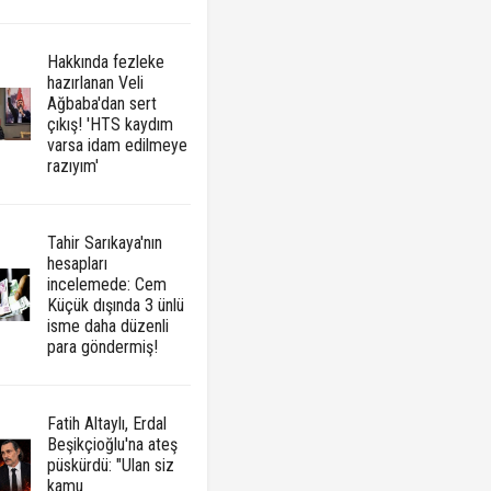
Hakkında fezleke
hazırlanan Veli
Ağbaba'dan sert
çıkış! 'HTS kaydım
varsa idam edilmeye
razıyım'
Tahir Sarıkaya'nın
hesapları
incelemede: Cem
Küçük dışında 3 ünlü
isme daha düzenli
para göndermiş!
Fatih Altaylı, Erdal
Beşikçioğlu'na ateş
püskürdü: "Ulan siz
kamu