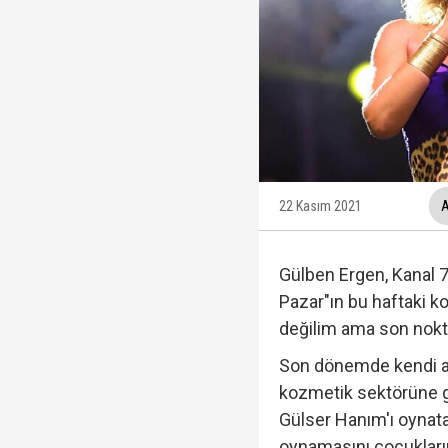
Trabzonspor, KAP'a bi
İzmir Büyükşehir Bele
Ünlüler soruşturmasın
Veli Ağbaba'nın ağabe
22 Kasım 2021
A
Gülben Ergen, Kanal 7
Pazar"ın bu haftaki ko
değilim ama son nokt
Son dönemde kendi adı
kozmetik sektörüne g
Gülser Hanım'ı oynat
oynamasını çocuklarım