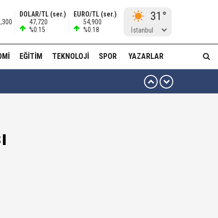
31°
DOLAR/TL (ser.)
EURO/TL (ser.)
1,300
47,720
54,900
%0.15
%0.18
İstanbul
OMI
EĞITIM
TEKNOLOJI
SPOR
YAZARLAR
 ben oradan alırım…'
ha düzenli para göndermiş!
ı
idam edilmeye razıyım'
ı...
muda..!"