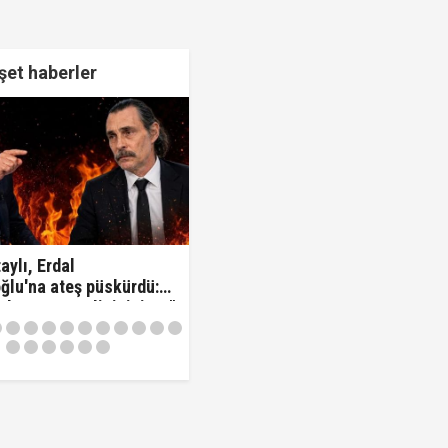
et haberler
aylı, Erdal
ğlu'na ateş püskürdü:
z kamu görevlisisiniz..!"