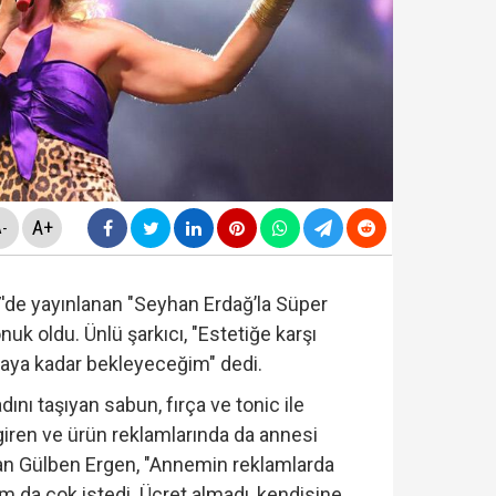
ldirdi... Mohamed Salah'ta mutlu son!
diyesi'nde "yolsuzluk" soruşturması... Veli Ağbaba'nın
da yeni skandal... Telefonundan mide bulandıran yazışm
yi Hür Ağbaba tutuklandı...
A+
-
'de yayınlanan "Seyhan Erdağ’la Süper
nuk oldu. Ünlü şarkıcı, "Estetiğe karşı
aya kadar bekleyeceğim" dedi.
nı taşıyan sabun, fırça ve tonic ile
iren ve ürün reklamlarında da annesi
an Gülben Ergen, "Annemin reklamlarda
 da çok istedi. Ücret almadı, kendisine