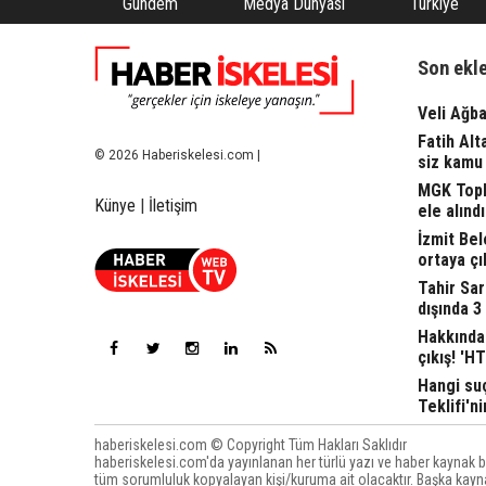
Gündem
Medya Dünyası
Türkiye
Son ekl
Veli Ağba
Fatih Alt
© 2026 Haberiskelesi.com |
siz kamu 
MGK Topla
Künye
|
İletişim
ele alındı.
İzmit Bel
ortaya çı
Tahir Sa
dışında 3
Hakkında 
çıkış! 'H
Hangi suç
Teklifi'ni
haberiskelesi.com © Copyright Tüm Hakları Saklıdır
haberiskelesi.com'da yayınlanan her türlü yazı ve haber kaynak be
tüm sorumluluk kopyalayan kişi/kuruma ait olacaktır. Başka kayna