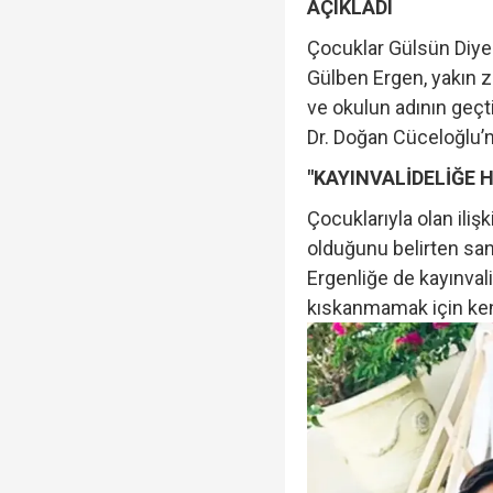
AÇIKLADI
Çocuklar Gülsün Diye
Gülben Ergen, yakın z
ve okulun adının geçt
Dr. Doğan Cüceloğlu’n
"KAYINVALİDELİĞE H
Çocuklarıyla olan ili
olduğunu belirten san
Ergenliğe de kayınvali
kıskanmamak için ken