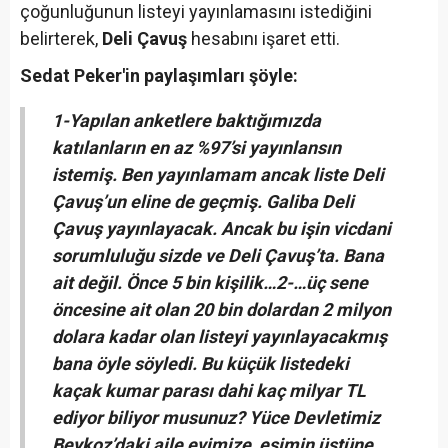
çoğunluğunun listeyi yayınlamasını istediğini
belirterek,
Deli Çavuş
hesabını işaret etti.
Sedat Peker'in paylaşımları şöyle:
1-Yapılan anketlere baktığımızda
katılanların en az %97’si yayınlansın
istemiş. Ben yayınlamam ancak liste Deli
Çavuş’un eline de geçmiş. Galiba Deli
Çavuş yayınlayacak. Ancak bu işin vicdani
sorumluluğu sizde ve Deli Çavuş’ta. Bana
ait değil. Önce 5 bin kişilik…
2-…üç sene
öncesine ait olan 20 bin dolardan 2 milyon
dolara kadar olan listeyi yayınlayacakmış
bana öyle söyledi. Bu küçük listedeki
kaçak kumar parası dahi kaç milyar TL
ediyor biliyor musunuz? Yüce Devletimiz
Beykoz’daki aile evimize, eşimin üstüne