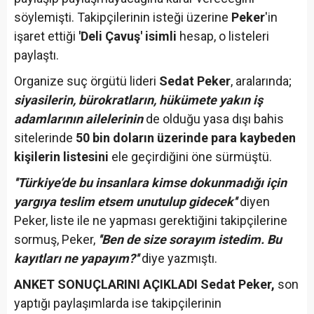
söylemişti. Takipçilerinin isteği üzerine
Peker
'in
işaret ettiği
'Deli Çavuş' isimli
hesap, o listeleri
paylaştı.
Organize suç örgütü lideri
Sedat Peker
, aralarında;
siyasilerin, bürokratların, hükümete yakın iş
adamlarının ailelerinin
de olduğu yasa dışı bahis
sitelerinde
50 bin doların üzerinde para kaybeden
kişilerin listesini
ele geçirdiğini öne sürmüştü.
''Türkiye’de bu insanlara kimse dokunmadığı için
yargıya teslim etsem unutulup gidecek''
diyen
Peker, liste ile ne yapması gerektiğini takipçilerine
sormuş, Peker,
''Ben de size sorayım istedim. Bu
kayıtları ne yapayım?''
diye yazmıştı.
ANKET SONUÇLARINI AÇIKLADI
Sedat Peker,
son
yaptığı paylaşımlarda ise takipçilerinin