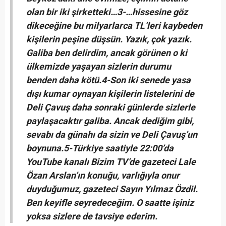
olan bir iki şirketteki…
3-…hissesine göz
dikeceğine bu milyarlarca TL’leri kaybeden
kişilerin peşine düşsün. Yazık, çok yazık.
Galiba ben delirdim, ancak görünen o ki
ülkemizde yaşayan sizlerin durumu
benden daha kötü.
4-Son iki senede yasa
dışı kumar oynayan kişilerin listelerini de
Deli Çavuş daha sonraki günlerde sizlerle
paylaşacaktır galiba. Ancak dediğim gibi,
sevabı da günahı da sizin ve Deli Çavuş’un
boynuna.
5-Türkiye saatiyle 22:00’da
YouTube kanalı Bizim TV’de gazeteci Lale
Özan Arslan’ın konuğu, varlığıyla onur
duyduğumuz, gazeteci Sayın Yılmaz Özdil.
Ben keyifle seyredeceğim. O saatte işiniz
yoksa sizlere de tavsiye ederim.