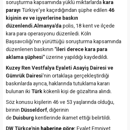
soruşturma kapsamında yüklü miktarlarda
kara
parayı
Türkiye'ye kaçırdığından şüphe edilen
46
kişinin ev ve işyerlerine baskın
düzenlendi.
Almanya'da
polis, 18 kent ve ilçede
kara para operasyonu düzenledi. Köln
Başsavcılığı'nın yürüttüğü soruşturma kapsamında
düzenlenen baskının
"ileri derece kara para
aklama şüphesi"
üzerine yapıldığı kaydedildi.
Kuzey Ren Vestfalya Eyaleti Asayiş Dairesi ve
Gümrük Dairesi
'nin ortaklaşa gerçekleştirdiği
baskınlarda ayrıca, haklarında tutuklama kararı
bulunan iki
Türk
kökenli kişi de gözaltına alındı.
Söz konusu kişilerin 46 ve 53 yaşlarında olduğu,
birinin
Düsseldorf
, diğerinin
de
Duisburg
kentlerinde ikamet ettiği belirtildi.
DW Türkçe'nin
haberine göre
;
Eyalet Emniyet