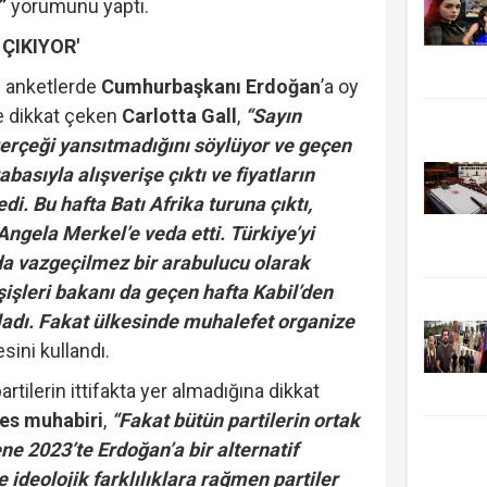
”
yorumunu yaptı.
ÇIKIYOR'
 anketlerde
Cumhurbaşkanı Erdoğan
’a oy
e dikkat çeken
Carlotta Gall
,
“Sayın
erçeği yansıtmadığını söylüyor ve geçen
basıyla alışverişe çıktı ve fiyatların
i. Bu hafta Batı Afrika turuna çıktı,
gela Merkel’e veda etti. Türkiye’yi
a vazgeçilmez bir arabulucu olarak
şişleri bakanı da geçen hafta Kabil’den
rladı. Fakat ülkesinde muhalefet organize
sini kullandı.
partilerin ittifakta yer almadığına dikkat
es muhabiri
,
“Fakat bütün partilerin ortak
ne 2023’te Erdoğan’a bir alternatif
 ideolojik farklılıklara rağmen partiler