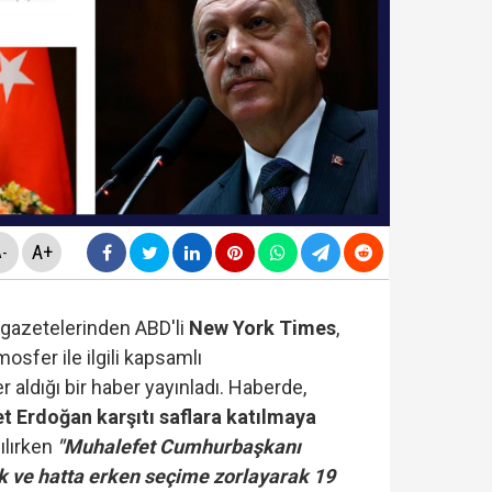
ezaevinde milletvekilleriyle tartıştı: "'Beni siz ihbar e
nnesi Kader Çiftçi'den bomba iddialar: "Paraları çapkınlı
nı verdi...Yakupoğlu, YSK'ya geri döndü....
A+
-
gazetelerinden ABD'li
New York Times
,
 "rüşvet ve irtikap" operasyonu! 15 kişi hakkında gözalt
mosfer ile ilgili kapsamlı
 aldığı bir haber yayınladı. Haberde,
t Erdoğan karşıtı saflara katılmaya
nılırken
"Muhalefet Cumhurbaşkanı
rmaya damga vurdu… Son ankette YENİ Parti'nin sıralam
k ve hatta erken seçime zorlayarak 19