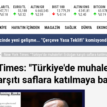
LAR/TL
EURO/TL
ALTIN/GR
BIST 100
ALTIN/ONS
BITCOIN
47,711
55,188
6.660,545
13.779,39
4.341,81
65.07
%0.18
%0.32
%2.59
%-0.14
%2.40
%0.19
KIYE
HAYATIN İÇINDEN
MAGAZIN
SAĞLIK
DÜNYA
EKON
cinde yeni gelişme... "Çerçeve Yasa Teklifi" komisyonda
New York Times: "Türkiye'de muhalefet Erdoğan karşıtı saflara katılm
si Fatih Atik: "Bakan Gürlek 'Demirtaş'ın düzenlemed
imes: "Türkiye'de muhal
rşıtı saflara katılmaya ba
: "Anlaşma tüm kardeş ülkelerin katılımına açıktır..!"