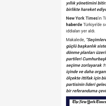
yıllık yönetimini bit
birlikte hareket ediy
Veli Ağbaba'nın ağabe
New York Times
’ın 
haberde
Türkiye’de 
iddiaları yer aldı.
Makalede,
“Seçimlere
Rasim Ozan Kütahyalı 
güçlü başkanlık sist
dönme planları üzeri
partileri Cumhurbaşk
seçime zorlayarak 19 
içinde ve daha organ
ölçekte ittifak için b
partisinin lideri gel
bir referanduma çevi