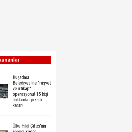
kunanlar
Kuşadası
Belediyesi'ne "rüşvet
ve irtikap"
operasyonu! 15 kişi
hakkında gözaltı
kararı...
Ülkü Hilal Çiftçi'nin
annesi Kader