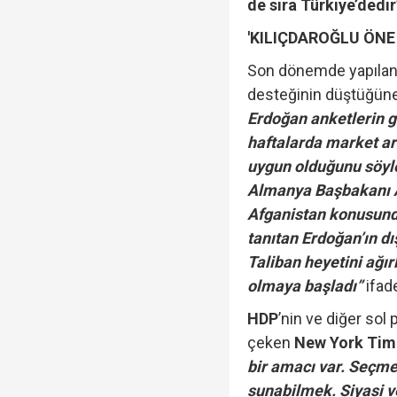
de sıra Türkiye’dedir
'KILIÇDAROĞLU ÖNE 
Son dönemde yapılan
desteğinin düştüğün
Erdoğan anketlerin g
haftalarda market ara
uygun olduğunu söyled
Almanya Başbakanı An
Afganistan konusund
tanıtan Erdoğan’ın dı
Taliban heyetini ağı
olmaya başladı”
ifade
HDP
’nin ve diğer sol 
çeken
New York Tim
bir amacı var. Seçme
sunabilmek. Siyasi ve