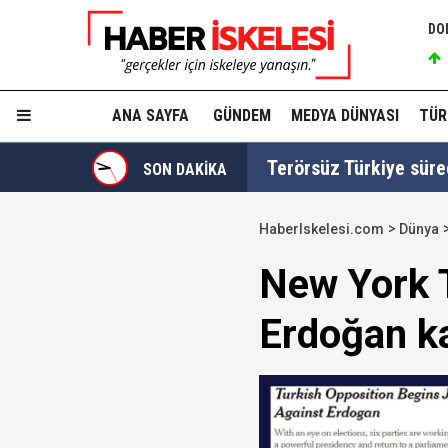
DO
ANA SAYFA
GÜNDEM
MEDYA DÜNYASI
TÜR
Terörsüz Türkiye süre
SON DAKİKA
HaberIskelesi.com
Dünya
TGRT Ankara Temsilci
New York T
yapmadım' dedi..."
Erdoğan ka
Cumhurbaşkanı Erdoğan