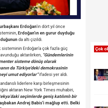
rbaşkanı Erdoğan
’ın dört yıl önce
isteminin,
Erdoğan’ın en gurur duyduğu
olduğunun
da altı çizildi.
 sisteminin Erdoğan’a çok fazla güç
Çok o
savunduğu aktarılırken,
“Gündemlerinin
menter sisteme dönüş olarak
manın da Türkiye’deki demokrasinin
eyi umut ediyorlar”
ifadesi yer aldı.
tandanslı liderlere karşı birleşmesinin
iğini aktaran New York Times muhabiri,
kya’daki seçimlerde geniş katılımlı bir
şbakan Andrej Babis’i mağlup etti. Belki