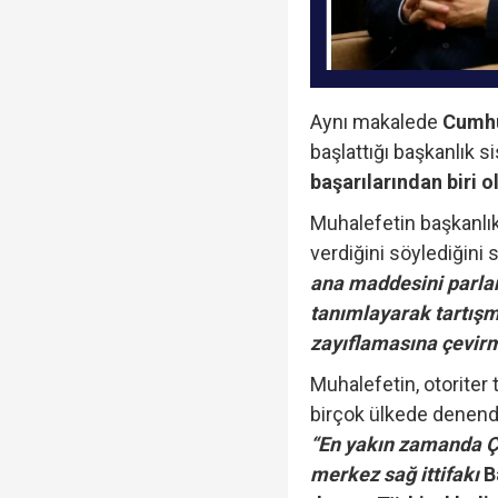
Aynı makalede
Cumhu
başlattığı başkanlık s
başarılarından biri 
Muhalefetin başkanlık
verdiğini söylediğini 
ana maddesini parla
tanımlayarak tartış
zayıflamasına çevirm
Muhalefetin, otoriter 
birçok ülkede denend
“En yakın zamanda Çe
merkez sağ ittifakı
Ba