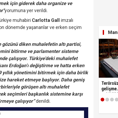
irmek için giderek daha organize ve
or"
yorumuna yer verildi.
yi Hür Ağbaba tutuklandı...
Türkiye muhabiri
Carlotta Gall
imzalı
son dönemde yaşananlar ve erken seçim
Manş
 gözünü diken muhalefetin altı partisi,
itirafçı mı? Kim bu genel yayın yönetmeni?
emini bitirme ve parlamenter sisteme
nde çalışıyor. Türkiye’deki muhalefet
anı Erdoğan’ı değiştirme ve hatta erken
yıllık yönetimini bitirmek için daha birlik
ize hareket etmeye başlıyor. Daha geniş
Terörsüz
irbirleriyle görüşen altı muhalefet
gelişme.
ecek seçimleri başkanlık sistemine karşı
Teklifi"
edildi!
rmeye çalışıyor”
denildi.