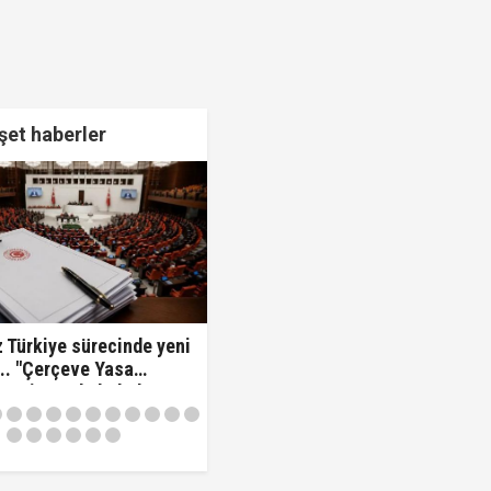
et haberler
 Türkiye sürecinde yeni
.. "Çerçeve Yasa
 komisyonda kabul