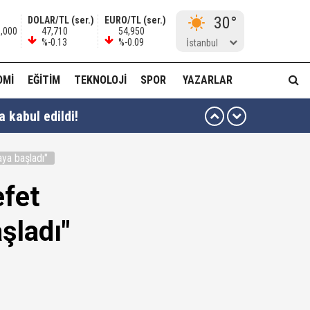
30°
DOLAR/TL (ser.)
EURO/TL (ser.)
8,000
47,710
54,950
%-0.13
%-0.09
İstanbul
OMI
EĞITIM
TEKNOLOJI
SPOR
YAZARLAR
 kabul edildi!
aya başladı"
en yararlanamayacağına dair açıklama
efet
şladı"