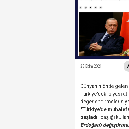
Fatma Kaplan Hürriyet c
Ülkü Hilal Çiftçi'nin a
YSK, YENİ Parti kararı
23 Ekim 2021
A
Dünyanın önde gelen 
Kuşadası Belediyesi'ne
Türkiye'deki siyasi at
değerlendirmelerin yer
"Türkiye'de muhalefe
başladı"
başlığı kulla
Protesto oylar araştı
Erdoğan'ı değiştirme