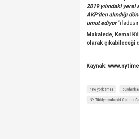
2019 yılındaki yerel 
AKP’den alındığı dön
umut ediyor”
ifadesin
Makalede, Kemal Kıl
olarak çıkabileceği d
Kaynak:
www.nytim
new york times
cumhurbaş
NY Türkiye muhabiri Carlotta Ga