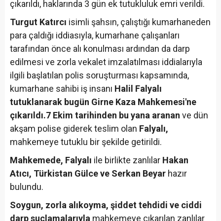
çıkarıldı, haklarında 3 gün ek tutukluluk emri verildi.
Turgut Katırcı
isimli şahsın, çalıştığı kumarhaneden
para çaldığı iddiasıyla, kumarhane çalışanları
tarafından önce alı konulması ardından da darp
edilmesi ve zorla vekalet imzalatılması iddialarıyla
ilgili başlatılan polis soruşturması kapsamında,
kumarhane sahibi iş insanı
Halil Falyalı
tutuklanarak bugün Girne Kaza Mahkemesi'ne
çıkarıldı.
7 Ekim tarihinden bu yana aranan
ve dün
akşam polise giderek teslim olan
Falyalı,
mahkemeye tutuklu bir şekilde getirildi.
Mahkemede, Falyalı
ile birlikte zanlılar
Hakan
Atıcı, Türkistan Gülce ve Serkan Beyar
hazır
bulundu.
Soygun, zorla alıkoyma, şiddet tehdidi ve ciddi
darp suçlamalarıyla
mahkemeye çıkarılan zanlılar