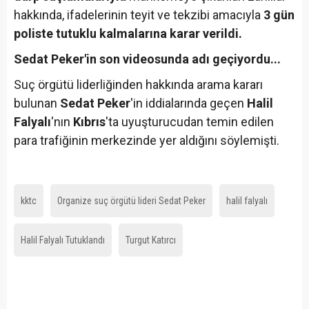
hakkında, ifadelerinin teyit ve tekzibi amacıyla
3 gün
poliste tutuklu kalmalarına karar verildi.
Sedat Peker'in son videosunda adı geçiyordu...
Suç örgütü liderliğinden hakkında arama kararı
bulunan
Sedat Peker
'in iddialarında geçen
Halil
Falyalı
'nın
Kıbrıs
'ta uyuşturucudan temin edilen
para trafiğinin merkezinde yer aldığını söylemişti.
kktc
Organize suç örgütü lideri Sedat Peker
halil falyalı
Halil Falyalı Tutuklandı
Turgut Katırcı