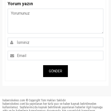
Yorum yazın
GÖNDER
haberiskelesi.com © Copyright Tüm Hakları Saklıdır
haberiskelesi.com'da yayınlanan her türlü yazı ve haber kaynak belirtilmeden
kullanılamaz. Sayfalarımızda kaynak belirtilerek yayınlanan haberler ilgili kaynağa
aittir ve bu haberlerin kopyalanması durumunda, tüm sorumluluk kopyalayan