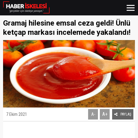
Gramaj hilesine emsal ceza geldi! Ünlü
ketçap markası incelemede yakalandı!
A+
7 Ekim 2021
A-
PAYLAŞ