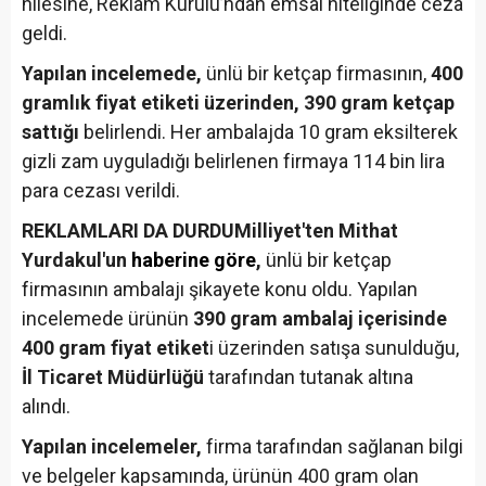
hilesine, Reklam Kurulu’ndan emsal niteliğinde ceza
geldi.
Yapılan incelemede,
ünlü bir ketçap firmasının,
400
gramlık fiyat etiketi üzerinden, 390 gram ketçap
sattığı
belirlendi. Her ambalajda 10 gram eksilterek
gizli zam uyguladığı belirlenen firmaya 114 bin lira
para cezası verildi.
REKLAMLARI DA DURDU
Milliyet'ten Mithat
Yurdakul'un
haberine göre
,
ünlü bir ketçap
firmasının ambalajı şikayete konu oldu. Yapılan
incelemede ürünün
390 gram ambalaj içerisinde
400 gram fiyat etiket
i üzerinden satışa sunulduğu,
İl Ticaret Müdürlüğü
tarafından tutanak altına
alındı.
Yapılan incelemeler,
firma tarafından sağlanan bilgi
ve belgeler kapsamında, ürünün 400 gram olan