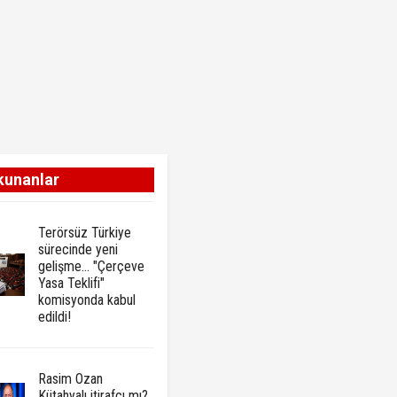
kunanlar
Terörsüz Türkiye
sürecinde yeni
gelişme... "Çerçeve
Yasa Teklifi"
komisyonda kabul
edildi!
Rasim Ozan
Kütahyalı itirafçı mı?