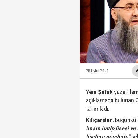
AK Parti'ye geçmem de
Cumhurbaşkanı Erdoğa
Rasim Ozan Kütahyalı 
28 Eylül 2021
A
Yeni Şafak
yazarı
İsm
Terörsüz Türkiye süre
açıklamada bulunan
tanımladı.
Kılıçarslan
, bugünkü
imam hatip lisesi ve
TGRT Ankara Temsilci
liselere gönderin”
şek