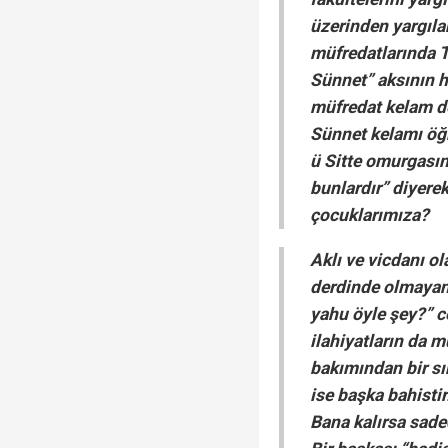
üzerinden yargıla
müfredatlarında T
Sünnet” aksının h
müfredat kelam de
Sünnet kelamı öğ
ü Sitte omurgasın
bunlardır” diyerek
çocuklarımıza?
Aklı ve vicdanı o
derdinde olmayan
yahu öyle şey?” c
ilahiyatların da 
bakımından bir sıkı
ise başka bahistir
Bana kalırsa sade