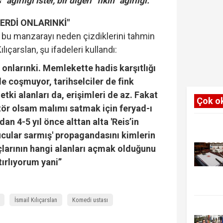
ağırlığı ister, bir diğeri “fıkıh” ağırlığı."
ERDİ ONLARINKİ"
 bu manzarayı neden çizdiklerini tahmin
ılıçarslan, şu ifadeleri kullandı:
 onlarınki. Memlekette hadis karşıtlığı
e coşmuyor, tarihselciler de fink
 etki alanları da, erişimleri de az. Fakat
Çok o
ütör olsam malımı satmak için feryad-ı
an 4-5 yıl önce alttan alta 'Reis’in
ucular sarmış' propagandasını kimlerin
larının hangi alanları açmak olduğunu
tırlıyorum yani”
İsmail Kılıçarslan
Komedi ustası