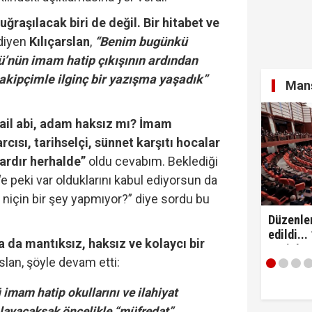
uğraşılacak biri de değil. Bir hitabet ve
diyen
Kılıçarslan
,
“Benim bugünkü
: "Anlaşma tüm kardeş ülkelerin katılımına açıktır..!"
’nün imam hatip çıkışının ardından
akipçimle ilginç bir yazışma yaşadık”
Manş
azete'de yayımlandı... Üniversiteye dönüş için 4 ay süre
ail abi, adam haksız mı? İmam
rcısı, tarihselçi, sünnet karşıtı hocalar
ardır herhalde”
oldu cevabım. Beklediği
e peki var olduklarını kabul ediyorsun da
niçin bir şey yapmıyor?” diye sordu bu
Düzenle
edildi...
a da mantıksız, haksız ve kolaycı bir
yeni dö
slan, şöyle devam etti:
 imam hatip okullarını ve ilahiyat
gılayacaksak öncelikle “müfredat”