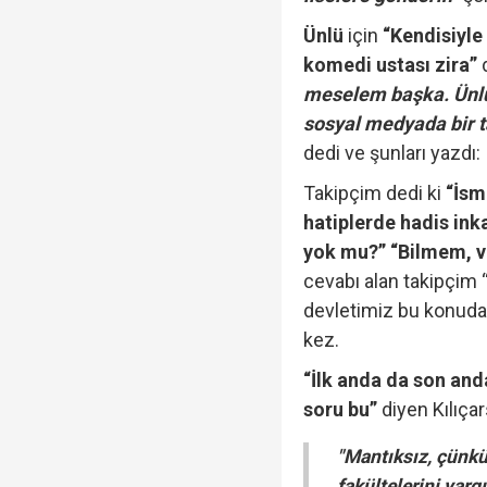
yapmadım' dedi..."
Ünlü
için
“Kendisiyle 
komedi ustası zira”
Cumhurbaşkanı Erdoğan
meselem başka. Ünlü
sosyal medyada bir t
dedi ve şunları yazdı:
"Öğrenci affı" Resmi G
Takipçim dedi ki
“İsm
hatiplerde hadis inka
yok mu?” “Bilmem, v
cevabı alan takipçim “
devletimiz bu konuda 
kez.
“İlk anda da son and
soru bu”
diyen Kılıçar
"Mantıksız, çünkü
fakültelerini yar