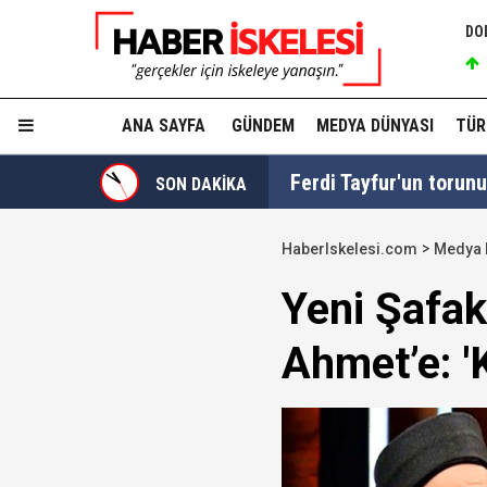
DO
ANA SAYFA
GÜNDEM
MEDYA DÜNYASI
TÜR
Ferdi Tayfur'un torunu 
SON DAKİKA
HaberIskelesi.com
Medya 
Turhan Çömez'e "Sinca
Yeni Şafak
Ahmet’e: 'K
Düzenleme TBMM'de kab