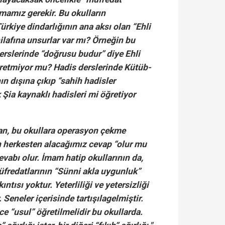
mamız gerekir. Bu okulların
ürkiye dindarlığının ana aksı olan “Ehli
ilafına unsurlar var mı? Örneğin bu
rslerinde “doğrusu budur” diye Ehli
retmiyor mu? Hadis derslerinde Kütüb-
ın dışına çıkıp “sahih hadisler
 Şia kaynaklı hadisleri mi öğretiyor
lan, bu okullara operasyon çekme
 herkesten alacağımız cevap “olur mu
evabı olur. İmam hatip okullarının da,
müfredatlarının “Sünni akla uygunluk”
ntısı yoktur. Yeterliliği ve yetersizliği
. Seneler içerisinde tartışılagelmiştir.
ce “usul” öğretilmelidir bu okullarda.