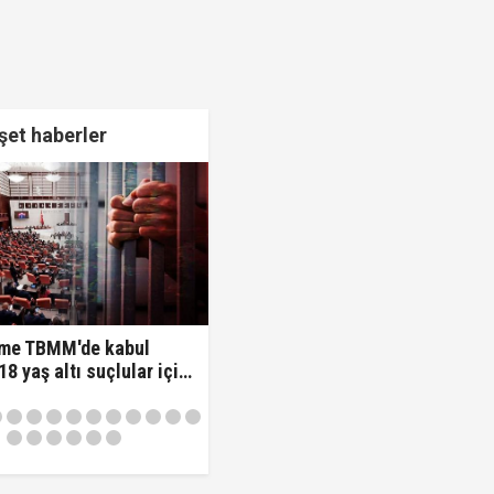
et haberler
 verildi!
me TBMM'de kabul
 18 yaş altı suçlular için
nem!