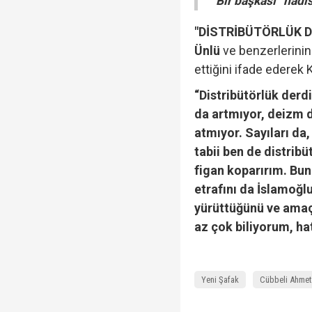
Bir başkası “hadis” 
"DİSTRİBÜTÖRLÜK D
Ünlü
ve benzerlerinin
ettiğini ifade ederek K
“Distribütörlük derdi
da artmıyor, deizm d
atmıyor. Sayıları da,
tabii ben de distrib
figan koparırım. Bund
etrafını da İslamoğl
yürüttüğünü ve amaç
az çok biliyorum, ha
Yeni Şafak
Cübbeli Ahmet