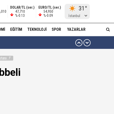
31°
DOLAR/TL (ser.)
EURO/TL (ser.)
4,010
47,710
54,950
%-0.13
%-0.09
İstanbul
OMI
EĞITIM
TEKNOLOJI
SPOR
YAZARLAR
ası...!'
ma...!
bbeli