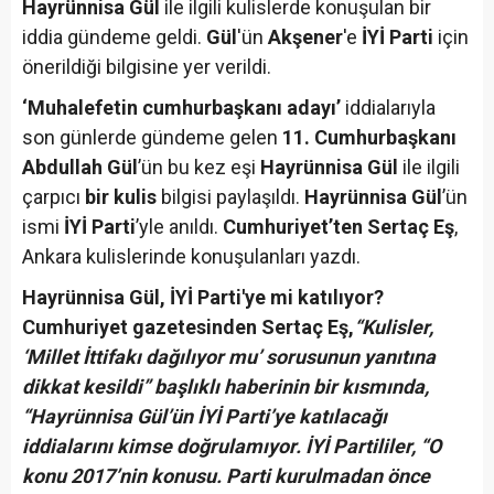
Hayrünnisa Gül
ile ilgili kulislerde konuşulan bir
iddia gündeme geldi.
Gül
'ün
Akşener
'e
İYİ Parti
için
önerildiği bilgisine yer verildi.
‘Muhalefetin cumhurbaşkanı adayı’
iddialarıyla
son günlerde gündeme gelen
11. Cumhurbaşkanı
Abdullah Gül
’ün bu kez eşi
Hayrünnisa Gül
ile ilgili
çarpıcı
bir kulis
bilgisi paylaşıldı.
Hayrünnisa Gül
’ün
ismi
İYİ Parti
’yle anıldı.
Cumhuriyet’ten Sertaç Eş
,
Ankara kulislerinde konuşulanları yazdı.
Hayrünnisa Gül, İYİ Parti'ye mi katılıyor?
Cumhuriyet gazetesinden Sertaç Eş,
“Kulisler,
‘Millet İttifakı dağılıyor mu’ sorusunun yanıtına
dikkat kesildi” başlıklı haberinin bir kısmında,
“Hayrünnisa Gül’ün İYİ Parti’ye katılacağı
iddialarını kimse doğrulamıyor. İYİ Partililer, “O
konu 2017’nin konusu. Parti kurulmadan önce