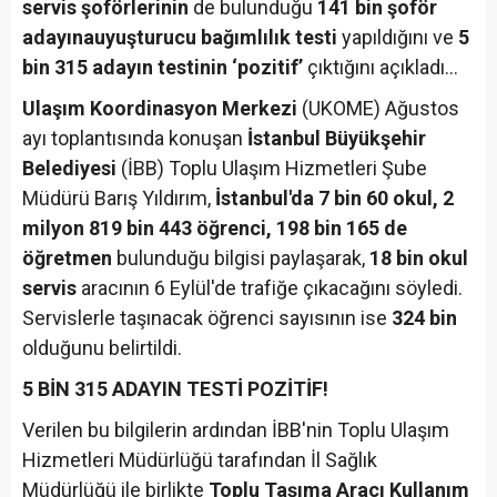
servis şoförlerinin
de bulunduğu
141 bin şoför
adayına
uyuşturucu bağımlılık testi
yapıldığını ve
5
bin 315 adayın testinin ‘pozitif’
çıktığını açıkladı...
Ulaşım Koordinasyon Merkezi
(UKOME) Ağustos
ayı toplantısında konuşan
İstanbul Büyükşehir
Belediyesi
(İBB) Toplu Ulaşım Hizmetleri Şube
Müdürü Barış Yıldırım,
İstanbul'da 7 bin 60 okul, 2
milyon 819 bin 443 öğrenci, 198 bin 165 de
öğretmen
bulunduğu bilgisi paylaşarak,
18 bin okul
servis
aracının 6 Eylül'de trafiğe çıkacağını söyledi.
Servislerle taşınacak öğrenci sayısının ise
324 bin
olduğunu belirtildi.
5 BİN 315 ADAYIN TESTİ POZİTİF!
Verilen bu bilgilerin ardından İBB'nin Toplu Ulaşım
Hizmetleri Müdürlüğü tarafından İl Sağlık
Müdürlüğü ile birlikte
Toplu Taşıma Aracı Kullanım