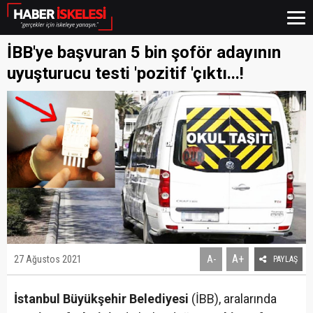
İBB'ye başvuran 5 bin şoför adayının
uyuşturucu testi 'pozitif 'çıktı...!
A+
27 Ağustos 2021
A-
PAYLAŞ
İstanbul Büyükşehir Belediyesi
(İBB), aralarında