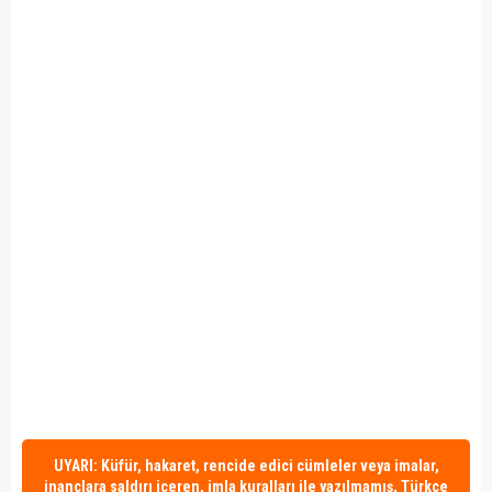
UYARI: Küfür, hakaret, rencide edici cümleler veya imalar,
inançlara saldırı içeren, imla kuralları ile yazılmamış, Türkçe