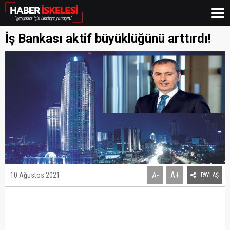
İş Bankası aktif büyüklüğünü arttırdı!
A+
10 Ağustos 2021
A-
PAYLAŞ