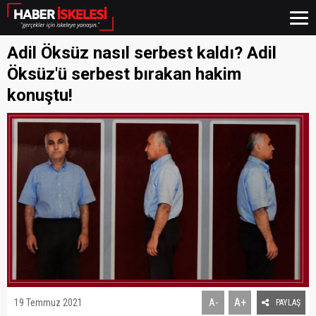
Adil Öksüz nasıl serbest kaldı? Adil
Öksüz'ü serbest bırakan hakim
konuştu!
A+
19 Temmuz 2021
A-
PAYLAŞ