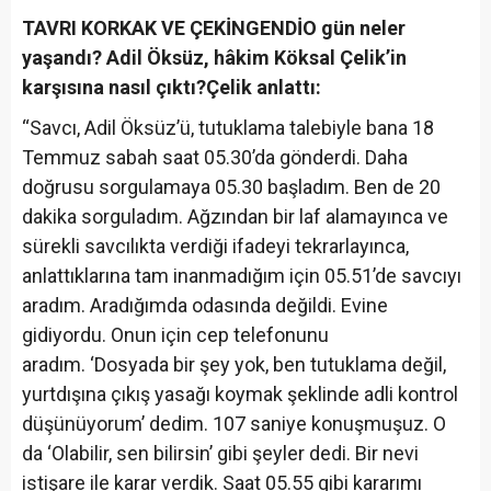
TAVRI KORKAK VE ÇEKİNGENDİ
O gün neler
yaşandı? Adil Öksüz, hâkim Köksal Çelik’in
karşısına nasıl çıktı?
Çelik anlattı:
“Savcı, Adil Öksüz’ü, tutuklama talebiyle bana 18
Temmuz sabah saat 05.30’da gönderdi. Daha
doğrusu sorgulamaya 05.30 başladım. Ben de 20
dakika sorguladım. Ağzından bir laf alamayınca ve
sürekli savcılıkta verdiği ifadeyi tekrarlayınca,
anlattıklarına tam inanmadığım için 05.51’de savcıyı
aradım. Aradığımda odasında değildi. Evine
gidiyordu. Onun için cep telefonunu
aradım. ‘Dosyada bir şey yok, ben tutuklama değil,
yurtdışına çıkış yasağı koymak şeklinde adli kontrol
düşünüyorum’ dedim. 107 saniye konuşmuşuz. O
da ‘Olabilir, sen bilirsin’ gibi şeyler dedi. Bir nevi
istişare ile karar verdik. Saat 05.55 gibi kararımı