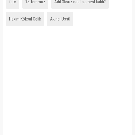
fetö
15 Temmuz
Adil Öksüz nasıl serbest kaldı?
Hakim Köksal Çelik
Akıncı Üssü