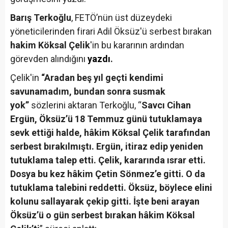
Barış Terkoğlu
, FETÖ’nün üst düzeydeki
yöneticilerinden firari Adil Öksüz'ü serbest bırakan
hakim Köksal Çelik
'in bu kararının ardından
görevden alındığını
yazdı
.
Çelik'in
“Aradan beş yıl geçti kendimi
savunamadım, bundan sonra susmak
yok”
sözlerini aktaran Terkoğlu, “
Savcı Cihan
Ergün, Öksüz’ü 18 Temmuz günü tutuklamaya
sevk ettiği halde, hâkim Köksal Çelik tarafından
serbest bırakılmıştı. Ergün, itiraz edip yeniden
tutuklama talep etti. Çelik, kararında ısrar etti.
Dosya bu kez hâkim Çetin Sönmez’e gitti. O da
tutuklama talebini reddetti. Öksüz, böylece elini
kolunu sallayarak çekip gitti. İşte beni arayan
Öksüz’ü o gün serbest bırakan hâkim Köksal