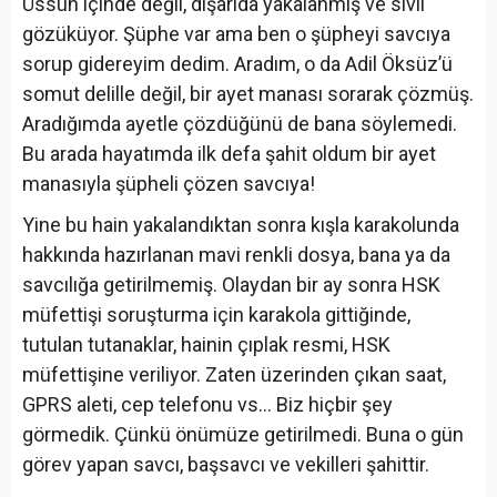
Üssün içinde değil, dışarıda yakalanmış ve sivil
gözüküyor. Şüphe var ama ben o şüpheyi savcıya
sorup gidereyim dedim. Aradım, o da Adil Öksüz’ü
somut delille değil, bir ayet manası sorarak çözmüş.
Aradığımda ayetle çözdüğünü de bana söylemedi.
Bu arada hayatımda ilk defa şahit oldum bir ayet
manasıyla şüpheli çözen savcıya!
Yine bu hain yakalandıktan sonra kışla karakolunda
hakkında hazırlanan mavi renkli dosya, bana ya da
savcılığa getirilmemiş. Olaydan bir ay sonra HSK
müfettişi soruşturma için karakola gittiğinde,
tutulan tutanaklar, hainin çıplak resmi, HSK
müfettişine veriliyor. Zaten üzerinden çıkan saat,
GPRS aleti, cep telefonu vs… Biz hiçbir şey
görmedik. Çünkü önümüze getirilmedi. Buna o gün
görev yapan savcı, başsavcı ve vekilleri şahittir.