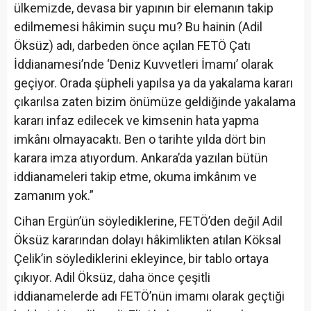
ülkemizde, devasa bir yapının bir elemanın takip
edilmemesi hâkimin suçu mu? Bu hainin (Adil
Öksüz) adı, darbeden önce açılan FETÖ Çatı
İddianamesi’nde ‘Deniz Kuvvetleri İmamı’ olarak
geçiyor. Orada şüpheli yapılsa ya da yakalama kararı
çıkarılsa zaten bizim önümüze geldiğinde yakalama
kararı infaz edilecek ve kimsenin hata yapma
imkânı olmayacaktı. Ben o tarihte yılda dört bin
karara imza atıyordum. Ankara’da yazılan bütün
iddianameleri takip etme, okuma imkânım ve
zamanım yok.”
Cihan Ergün’ün söylediklerine, FETÖ’den değil Adil
Öksüz kararından dolayı hâkimlikten atılan Köksal
Çelik’in söylediklerini ekleyince, bir tablo ortaya
çıkıyor. Adil Öksüz, daha önce çeşitli
iddianamelerde adı FETÖ’nün imamı olarak geçtiği