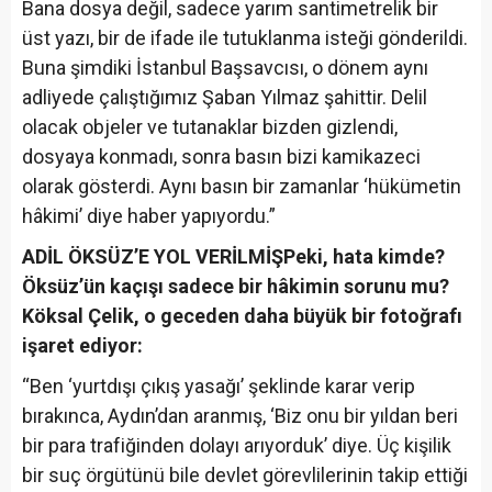
Bana dosya değil, sadece yarım santimetrelik bir
üst yazı, bir de ifade ile tutuklanma isteği gönderildi.
Buna şimdiki İstanbul Başsavcısı, o dönem aynı
adliyede çalıştığımız Şaban Yılmaz şahittir. Delil
olacak objeler ve tutanaklar bizden gizlendi,
dosyaya konmadı, sonra basın bizi kamikazeci
olarak gösterdi. Aynı basın bir zamanlar ‘hükümetin
hâkimi’ diye haber yapıyordu.”
ADİL ÖKSÜZ’E YOL VERİLMİŞ
Peki, hata kimde?
Öksüz’ün kaçışı sadece bir hâkimin sorunu mu?
Köksal Çelik, o geceden daha büyük bir fotoğrafı
işaret ediyor:
“Ben ‘yurtdışı çıkış yasağı’ şeklinde karar verip
bırakınca, Aydın’dan aranmış, ‘Biz onu bir yıldan beri
bir para trafiğinden dolayı arıyorduk’ diye. Üç kişilik
bir suç örgütünü bile devlet görevlilerinin takip ettiği