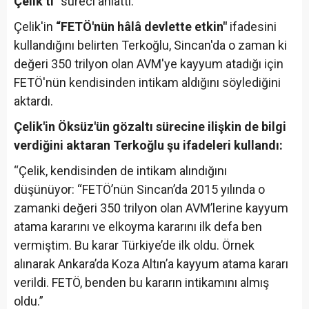
Çelik’ti
” süreci anlattı.
Çelik'in
“FETÖ'nün hâlâ devlette etkin"
ifadesini
kullandığını belirten Terkoğlu, Sincan'da o zaman ki
değeri 350 trilyon olan AVM'ye kayyum atadığı için
FETÖ'nün kendisinden intikam aldığını söylediğini
aktardı.
Çelik'in Öksüz'ün gözaltı sürecine ilişkin de bilgi
verdiğini aktaran Terkoğlu şu ifadeleri kullandı:
“Çelik, kendisinden de intikam alındığını
düşünüyor: “FETÖ’nün Sincan’da 2015 yılında o
zamanki değeri 350 trilyon olan AVM’lerine kayyum
atama kararını ve elkoyma kararını ilk defa ben
vermiştim. Bu karar Türkiye’de ilk oldu. Örnek
alınarak Ankara’da Koza Altın’a kayyum atama kararı
verildi. FETÖ, benden bu kararın intikamını almış
oldu.”