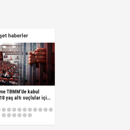
en yararlanamayacağına dair açıklama
et haberler
me TBMM'de kabul
 18 yaş altı suçlular için
nem!