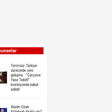
kunanlar
Terörsüz Türkiye
sürecinde yeni
gelişme... "Çerçeve
Yasa Teklifi"
komisyonda kabul
edildi!
Rasim Ozan
Kütahyalı itirafçı mı?