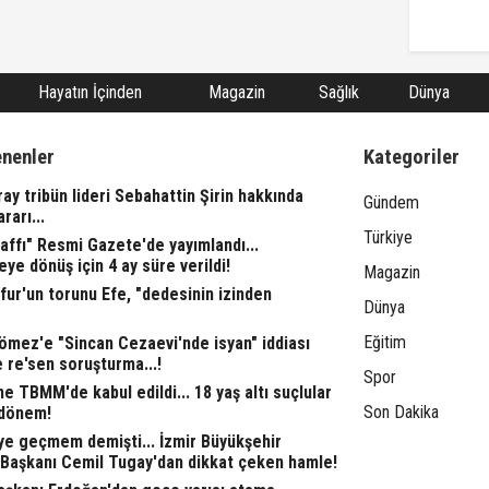
Hayatın İçinden
Magazin
Sağlık
Dünya
enenler
Kategoriler
ay tribün lideri Sebahattin Şirin hakkında
Gündem
rarı...
Türkiye
affı" Resmi Gazete'de yayımlandı...
eye dönüş için 4 ay süre verildi!
Magazin
fur'un torunu Efe, "dedesinin izinden
Dünya
Eğitim
ömez'e "Sincan Cezaevi'nde isyan" iddiası
 re'sen soruşturma...!
Spor
 TBMM'de kabul edildi... 18 yaş altı suçlular
Son Dakika
 dönem!
ye geçmem demişti... İzmir Büyükşehir
 Başkanı Cemil Tugay'dan dikkat çeken hamle!