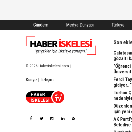
Gündem
Medya Dünyası
Türkiye
Son ekl
Galatasar
gözaltı ka
"Öğrenci 
© 2026 Haberiskelesi.com |
Üniversit
Ferdi Tay
Künye
|
İletişim
gidiyor..."
Turhan Ç
nedeniyle
Düzenleme
için yeni
AK Parti'
Belediye