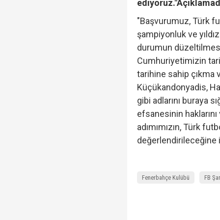
ediyoruz."
Açıklamada
"Başvurumuz, Türk fut
şampiyonluk ve yıldız
durumun düzeltilmesi
Cumhuriyetimizin tar
tarihine sahip çıkma v
Küçükandonyadis, Hak
gibi adlarını buraya 
efsanesinin haklarını
adımımızın, Türk futb
değerlendirileceğine 
Fenerbahçe Kulübü
FB Şa