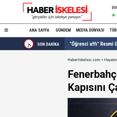
DO
ANA SAYFA
GÜNDEM
MEDYA DÜNYASI
TÜR
"Öğrenci affı" Resmi G
SON DAKİKA
HaberIskelesi.com
Hayatın
Ferdi Tayfur'un torunu 
Fenerbahçe
Kapısını Ça
Turhan Çömez'e "Sinca