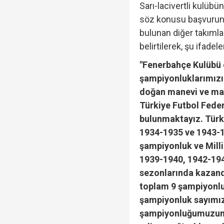
Sarı-lacivertli kulübü
söz konusu başvurunu
bulunan diğer takımla
TGRT Ankara Temsilci
belirtilerek, şu ifadele
yapmadım' dedi..."
"Fenerbahçe Kulübü 
şampiyonluklarımızın
Galatasaray tribün lid
doğan manevi ve mad
Türkiye Futbol Fed
bulunmaktayız. Türki
1934-1935 ve 1943-1
şampiyonluk ve Mil
1939-1940, 1942-19
sezonlarında kazan
toplam 9 şampiyonlu
şampiyonluk sayımız
şampiyonluğumuzun 