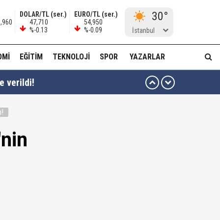
30°
DOLAR/TL (ser.)
EURO/TL (ser.)
0,960
47,710
54,950
%-0.13
%-0.09
İstanbul
OMI
EĞITIM
TEKNOLOJI
SPOR
YAZARLAR
 verildi!
ı!
nin
ma...!