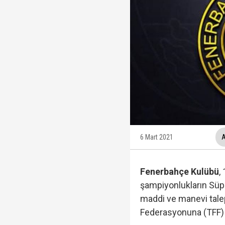
Düzenleme TBMM'de kab
AK Parti'ye geçmem de
Cumhurbaşkanı Erdoğa
6 Mart 2021
A
Rasim Ozan Kütahyalı 
Fenerbahçe Kulübü
,
şampiyonlukların Süpe
maddi ve manevi talep
Terörsüz Türkiye süre
Federasyonuna (TFF)