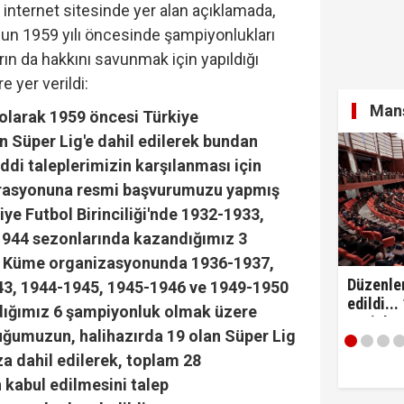
n internet sitesinde yer alan açıklamada,
n 1959 yılı öncesinde şampiyonlukları
rın da hakkını savunmak için yapıldığı
si Fatih Atik: "Bakan Gürlek 'Demirtaş'ın düzenlemed
re yer verildi:
Manş
olarak 1959 öncesi Türkiye
 Süper Lig'e dahil edilerek bundan
eri Sebahattin Şirin hakkında gözaltı kararı...
di taleplerimizin karşılanması için
erasyonuna resmi başvurumuzu yapmış
ye Futbol Birinciliği'nde 1932-1933,
944 sezonlarında kazandığımız 3
li Küme organizasyonunda 1936-1937,
Düzenle
43, 1944-1945, 1945-1946 ve 1949-1950
edildi...
dığımız 6 şampiyonluk olmak üzere
yeni dö
ğumuzun, halihazırda 19 olan Süper Lig
a dahil edilerek, toplam 28
kabul edilmesini talep