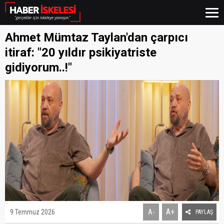
Ahmet Mümtaz Taylan'dan çarpıcı
itiraf: "20 yıldır psikiyatriste
gidiyorum..!"
A+
9 Temmuz 2026
A-
PAYLAŞ