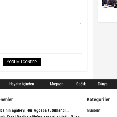
YORUMU GÖNDER
Hayatın İçinden
Magazin
Sağlık
Dünya
enenler
Kategoriler
ba'nın ağabeyi Hür Ağbaba tutuklandı...
Gündem