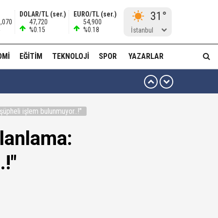
31°
DOLAR/TL (ser.)
EURO/TL (ser.)
1,070
47,720
54,900
%0.15
%0.18
İstanbul
OMI
EĞITIM
TEKNOLOJI
SPOR
YAZARLAR
 ben oradan alırım…'
üpheli işlem bulunmuyor..!"
ha düzenli para göndermiş!
lanlama:
idam edilmeye razıyım'
!"
ı...
muda..!"