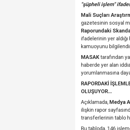
"şüpheli işlem" ifades
Mali Suçları Araştı
gazetesinin sosyal m
Raporundaki Skandal:
ifadelerinin yer aldığ
kamuoyunu bilgilendi
MASAK
tarafından y
haberde yer alan iddial
yorumlanmasına dayand
RAPORDAKİ İŞLEML
OLUŞUYOR…
Açıklamada,
Medya A.
ilişkin rapor sayfası
transferlerinin tablo ha
Bu tabloda, 146 işlemd