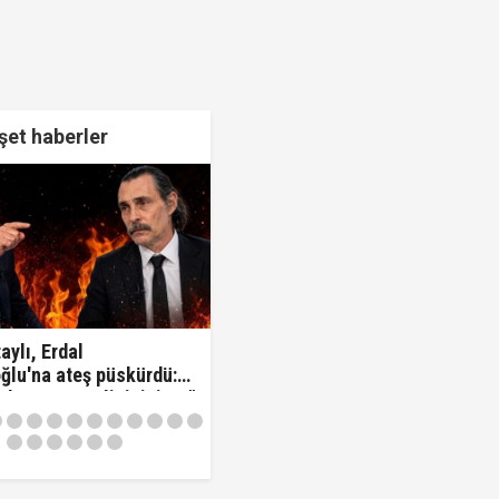
et haberler
aylı, Erdal
ğlu'na ateş püskürdü:
z kamu görevlisisiniz..!"