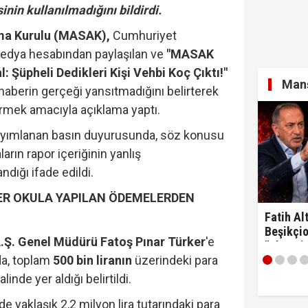
inin kullanılmadığını bildirdi.
rma Kurulu (MASAK),
Cumhuriyet
edya hesabından paylaşılan ve
"MASAK
 Şüpheli Dedikleri Kişi Vehbi Koç Çıktı!"
Manş
ı haberin gerçeği yansıtmadığını belirterek
rmek amacıyla açıklama yaptı.
ayımlanan basın duyurusunda, söz konusu
arın rapor içeriğinin yanlış
ığı ifade edildi.
ER OKULA YAPILAN ÖDEMELERDEN
Fatih Alt
Beşikçio
Ş. Genel Müdürü Fatoş Pınar Türker
'e
"Ulan si
nda, toplam
500 bin liranın
üzerindeki para
linde yer aldığı belirtildi.
e yaklaşık 2,2 milyon lira tutarındaki para