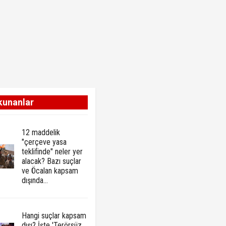
kunanlar
12 maddelik
"çerçeve yasa
teklifinde" neler yer
alacak? Bazı suçlar
ve Öcalan kapsam
dışında…
Hangi suçlar kapsam
dışı? İşte 'Terörsüz