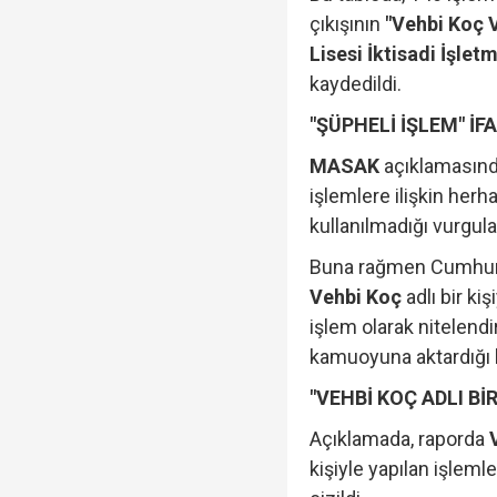
çıkışının
"Vehbi Koç 
Lisesi İktisadi İşlet
kaydedildi.
"ŞÜPHELİ İŞLEM" İ
MASAK
açıklamasınd
işlemlere ilişkin herh
kullanılmadığı vurgula
Buna rağmen Cumhuriy
Vehbi Koç
adlı bir kiş
işlem olarak nitelendi
kamuoyuna aktardığı be
"VEHBİ KOÇ ADLI Bİ
Açıklamada, raporda
kişiyle yapılan işleml