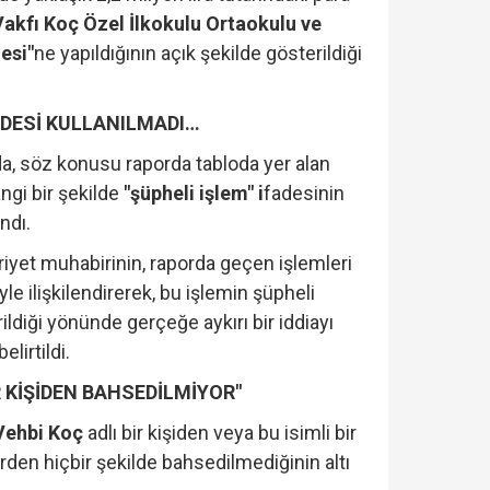
Vakfı Koç Özel İlkokulu Ortaokulu ve
mesi"
ne yapıldığının açık şekilde gösterildiği
FADESİ KULLANILMADI…
a, söz konusu raporda tabloda yer alan
angi bir şekilde
"şüpheli işlem" i
fadesinin
ndı.
et muhabirinin, raporda geçen işlemleri
iyle ilişkilendirerek, bu işlemin şüpheli
rildiği yönünde gerçeğe aykırı bir iddiayı
lirtildi.
R KİŞİDEN BAHSEDİLMİYOR"
Vehbi Koç
adlı bir kişiden veya bu isimli bir
erden hiçbir şekilde bahsedilmediğinin altı