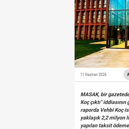
Trabzonspor, KAP'a bi
İzmir Büyükşehir Bele
Ünlüler soruşturmasın
Veli Ağbaba'nın ağabe
11 Haziran 2026
A
MASAK, bir gazetede 
Koç çıktı" iddiasının
raporda Vehbi Koç is
yaklaşık 2,2 milyon l
yapılan taksit ödeme