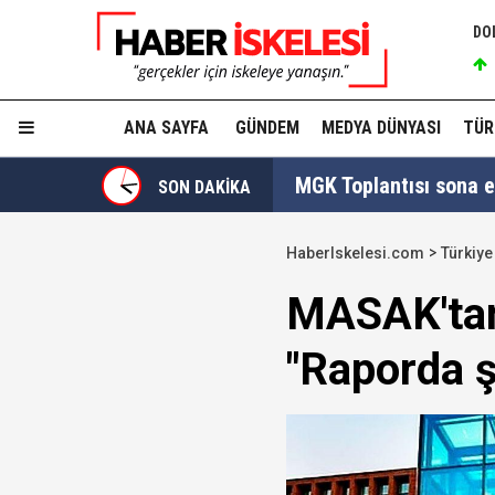
DO
ANA SAYFA
GÜNDEM
MEDYA DÜNYASI
TÜR
MGK Toplantısı sona erd
SON DAKİKA
İzmit Belediyesi'nde '
HaberIskelesi.com
Türkiye
Tahir Sarıkaya'nın he
MASAK'tan 
Hakkında fezleke hazı
"Raporda ş
Hangi suçlar kapsam dı
Devlet Bahçeli'den 'dev