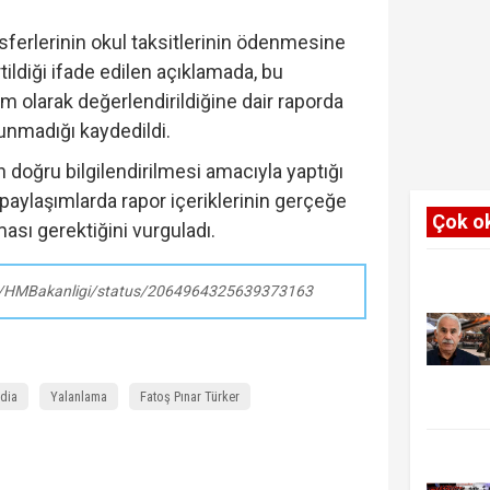
ferlerinin okul taksitlerinin ödenmesine
rtildiği ifade edilen açıklamada, bu
em olarak değerlendirildiğine dair raporda
lunmadığı kaydedildi.
oğru bilgilendirilmesi amacıyla yaptığı
paylaşımlarda rapor içeriklerinin gerçeğe
Çok o
ası gerektiğini vurguladı.
om/HMBakanligi/status/2064964325639373163
ddia
Yalanlama
Fatoş Pınar Türker