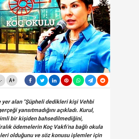
ldirdi... Mohamed Salah'ta mutlu son!
diyesi'nde "yolsuzluk" soruşturması... Veli Ağbaba'nın
da yeni skandal... Telefonundan mide bulandıran yazışm
yi Hür Ağbaba tutuklandı...
A+
-
yer alan "Şüpheli dedikleri kişi Vehbi
 gerçeği yansıtmadığını açıkladı. Kurul,
imli bir kişiden bahsedilmediğini,
iralık ödemelerin Koç Vakfı'na bağlı okula
leri olduğunu ve söz konusu işlemler için