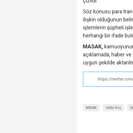
çizildi.
Söz konusu para trans
ilişkin olduğunun beli
işlemlerin şüpheli işl
herhangi bir ifade bu
MASAK,
kamuoyunun d
açıklamada, haber ve 
uygun şekilde aktarılm
https://twitter.c
MASAK
Vehbi Koç
İ