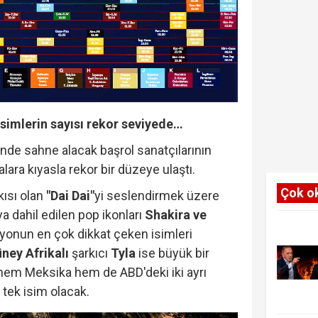
isimlerin sayısı rekor seviyede…
erinde sahne alacak başrol sanatçılarının
lara kıyasla rekor bir düzeye ulaştı.
Çok o
kısı olan
"Dai Dai"
yi seslendirmek üzere
a dahil edilen pop ikonları
Shakira ve
syonun en çok dikkat çeken isimleri
ney Afrikalı
şarkıcı
Tyla
ise büyük bir
 hem Meksika hem de ABD'deki iki ayrı
tek isim olacak.