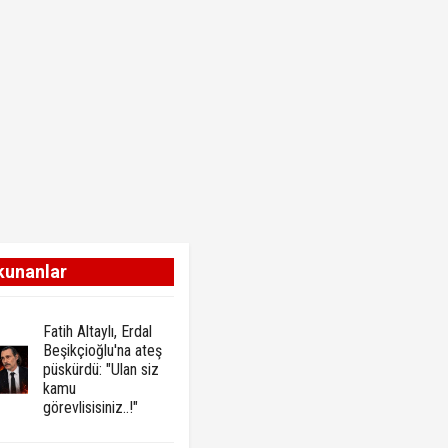
kunanlar
Fatih Altaylı, Erdal
Beşikçioğlu'na ateş
püskürdü: "Ulan siz
kamu
görevlisisiniz..!"