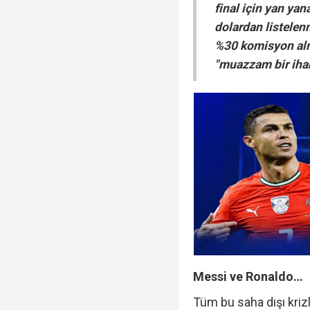
final için yan yan
dolardan listele
%30 komisyon alma
"muazzam bir iha
Messi ve Ronaldo…
Tüm bu saha dışı kriz