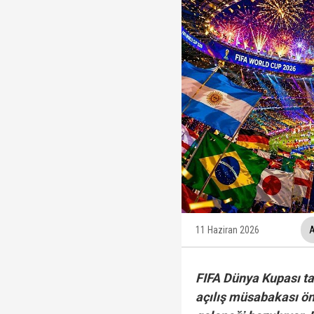
İzmit Belediyesi'nde '
Tahir Sarıkaya'nın he
Hakkında fezleke hazı
Fatma Kaplan Hürriyet c
11 Haziran 2026
A
FIFA Dünya Kupası tar
açılış müsabakası ön