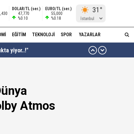
31°
DOLAR/TL (ser.)
EURO/TL (ser.)
5,430
47,770
55,000
%0.10
%0.18
İstanbul
OMI
EĞITIM
TEKNOLOJI
SPOR
YAZARLAR
kta yiyor..!"
ı kararı...
Dünya
ası dikkat çekti!
Dolby Atmos