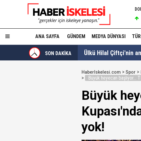
DO
ANA SAYFA
GÜNDEM
MEDYA DÜNYASI
TÜR
Ülkü Hilal Çiftçi'nin a
SON DAKİKA
YSK, YENİ Parti kararı
HaberIskelesi.com
Spor
Büyük heyecan başlıyor... 
Kuşadası Belediyesi'ne
Büyük heye
Protesto oylar araştı
Kupası'nda
Veli Ağbaba'nın ağabe
yok!
MGK Toplantısı sona erd