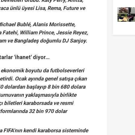
aca ünlü üyesi Lisa, Rema, Future ve
chael Bublé, Alanis Morissette,
a Fatehi, William Prince, Jessie Reyez,
am ve Bangladeş doğumlu DJ Sanjoy.
ftarlar 'ihanet' diyor…
 ekonomik boyutu da futbolseverleri
etirdi. Ocak ayında genel satışa çıkan
140 dolardan başlayıp 8 bin 680 dolara
turnuvanın yaklaşmasıyla birlikte
çı biletleri karaborsada ve resmi
tformlarında 32 bin 970 dolar
.
a FIFA'nın kendi karaborsa sisteminde