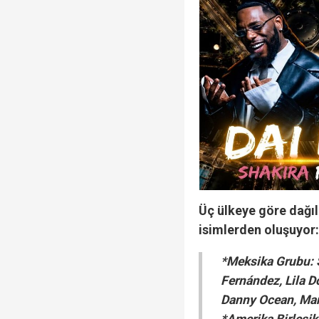
Üç ülkeye göre dağı
isimlerden oluşuyor
*Meksika Grubu: S
Fernández, Lila D
Danny Ocean, Man
*Amerika Birleşik 