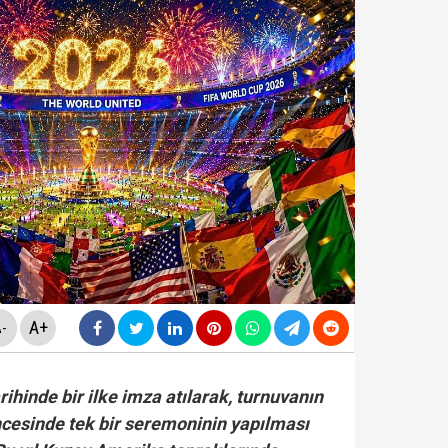
rüşvet skandalının' görüntüleri ortaya çıktı! ‘Oraya koy
sapları incelemede: Cem Küçük dışında 3 ünlü isme da
rlanan Veli Ağbaba'dan sert çıkış! 'HTS kaydım varsa 
ezaevinde milletvekilleriyle tartıştı: "'Beni siz ihbar e
A+
-
ihinde bir ilke imza atılarak, turnuvanın
cesinde tek bir seremoninin yapılması