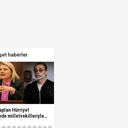
et haberler
plan Hürriyet
de milletvekilleriyle
 "'Beni siz ihbar ettiniz'
vekilleri kovdu..!"