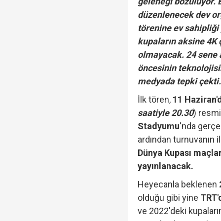
geleneği bozuluyor. 
düzenlenecek dev orga
törenine ev sahipliğ
kupaların aksine 4K
olmayacak. 24 sene ar
öncesinin teknolojis
medyada tepki çekti
İlk tören,
11 Haziran
saatiyle 20.30
) resmi
Stadyumu
'nda gerçe
ardından turnuvanın il
Dünya Kupası maçlar
yayınlanacak.
Heyecanla beklenen
olduğu gibi yine
TRT'
ve 2022'deki kupalar