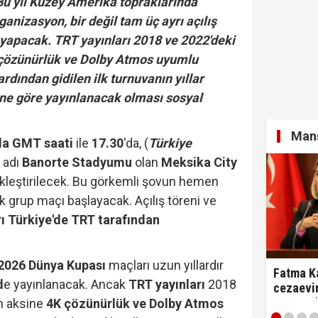
Bu yıl Kuzey Amerika topraklarında
nizasyon, bir değil tam üç ayrı açılış
i yapacak. TRT yayınları 2018 ve 2022'deki
 çözünürlük ve Dolby Atmos uyumlu
dından gidilen ilk turnuvanın yıllar
ine göre yayınlanacak olması sosyal
.
Manş
'da GMT saati
ile
17.30
'da, (
Türkiye
 adı
Banorte Stadyumu
olan
Meksika City
kleştirilecek. Bu görkemli şovun hemen
k grup maçı başlayacak. Açılış töreni ve
ı Türkiye'de TRT tarafından
2026 Dünya Kupası
maçları uzun yıllardır
Fatma Ka
d
e yayınlanacak. Ancak
TRT yayınları
2018
cezaevin
tartıştı:
ın aksine
4K çözünürlük ve Dolby Atmos
diyerek 