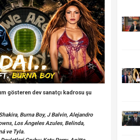
lım gösteren dev sanatçı kadrosu şu
:
hakira, Burna Boy, J Balvin, Alejandro
owns, Los Ángeles Azules, Belinda,
á ve Tyla.
Devletleri Grubu: Katy Perry, Anitta,