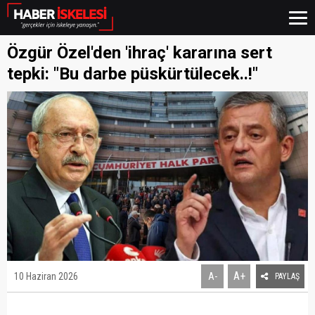
Özgür Özel'den 'ihraç' kararına sert
tepki: "Bu darbe püskürtülecek..!"
A+
10 Haziran 2026
A-
PAYLAŞ