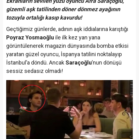
Ekranların sevilen yüzü oyuncu Afra Saraçoğlu,
gizemli aşk tatilinden döner dönmez ayağının
tozuyla ortalığı kasıp kavurdu!
Geçtiğimiz günlerde, adının aşk iddialarına karıştığı
Poyraz Yosmaoğlu
ile ilk kez yan yana
görüntülenerek magazin dünyasında bomba etkisi
yaratan güzel oyuncu, İspanya tatilini noktalayıp
İstanbul’a döndü. Ancak
Saraçoğlu
’nun dönüşü
sessiz sedasız olmadı!